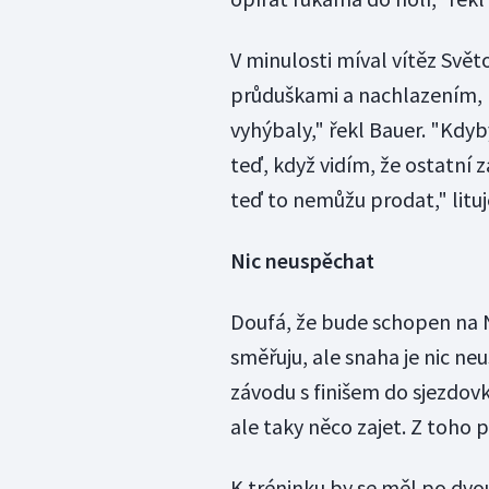
V minulosti míval vítěz Svě
průduškami a nachlazením, l
vyhýbaly," řekl Bauer. "Kdyby 
teď, když vidím, že ostatní zá
teď to nemůžu prodat," lituj
Nic neuspěchat
Doufá, že bude schopen na N
směřuju, ale snaha je nic n
závodu s finišem do sjezdovk
ale taky něco zajet. Z toho 
K tréninku by se měl po dvou