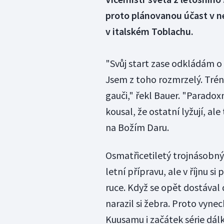
proto plánovanou účast v n
v italském Toblachu.
"Svůj start zase odkládám o
Jsem z toho rozmrzelý. Trén
gauči," řekl Bauer. "Paradox
kousal, že ostatní lyžují, ale
na Božím Daru.
Osmatřicetiletý trojnásobný
letní přípravu, ale v říjnu s
ruce. Když se opět dostával 
narazil si žebra. Proto vyn
Kuusamu i začátek série dá