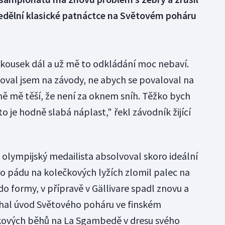
edělní klasické patnáctce na Světovém poháru
 kousek dál a už mě to odkládání moc nebaví.
oval jsem na závody, ne abych se povaloval na
ně mě těší, že není za oknem sníh. Těžko bych
 to je hodně slabá náplast," řekl závodník žijící
 olympijský medailista absolvoval skoro ideální
i po pádu na kolečkových lyžích zlomil palec na
do formy, v přípravě v Gällivare spadl znovu a
echal úvod Světového poháru ve finském
lkových běhů na La Sgambedě v dresu svého