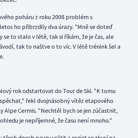
tového poháru z roku 2008 problém s
etos ho přibrzdily dva úrazy. "Mně se doteď
se to stalo v létě, tak si říkám, že je čas, ale
vodí, tak to naštve o to víc. V létě trénink šel a
e.
ový rok odstartovat do Tour de Ski. "K tomu
euspěchat," řekl dvojnásobný vítěz etapového
y Alpe Cermis. "Nechtěl bych se jen zúčastnit,
pohledu je nepříjemné, že času není mnoho."
 třech dnech pauzy vrátit a rozjet se zkusí na