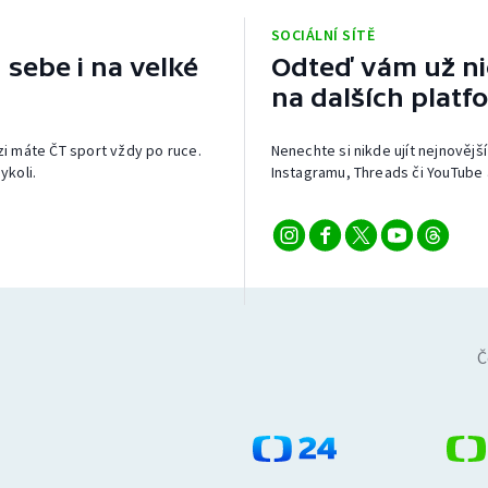
SOCIÁLNÍ SÍTĚ
 sebe i na velké
Odteď vám už nic
na dalších platf
izi máte ČT sport vždy po ruce.
Nenechte si nikde ujít nejnovější
ykoli.
Instagramu, Threads či YouTube 
Č