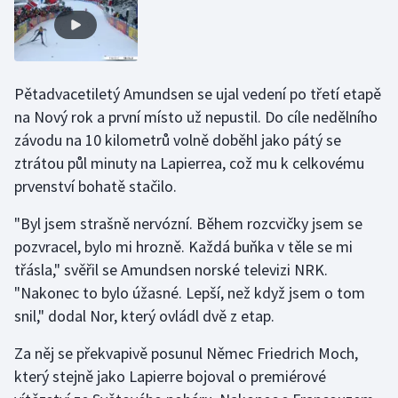
Olympijské hry
Parasport
Pětadvacetiletý Amundsen se ujal vedení po třetí etapě
Plavání
na Nový rok a první místo už nepustil. Do cíle nedělního
závodu na 10 kilometrů volně doběhl jako pátý se
Plážový volejbal
ztrátou půl minuty na Lapierrea, což mu k celkovému
prvenství bohatě stačilo.
Ragby
"Byl jsem strašně nervózní. Během rozcvičky jsem se
Rychlobruslení
pozvracel, bylo mi hrozně. Každá buňka v těle se mi
třásla," svěřil se Amundsen norské televizi NRK.
Rychlostní kanoistika
"Nakonec to bylo úžasné. Lepší, než když jsem o tom
snil," dodal Nor, který ovládl dvě z etap.
Short track
Za něj se překvapivě posunul Němec Friedrich Moch,
Sportovní střelba
který stejně jako Lapierre bojoval o premiérové