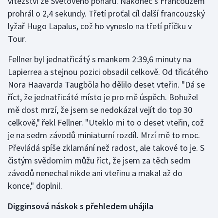
vítězství ze Světového poháru. Nakonec s Francouzem
Stolní tenis
prohrál o 2,4 sekundy. Třetí proťal cíl další francouzský
lyžař Hugo Lapalus, což ho vyneslo na třetí příčku v
Triatlon
Tour.
Veslování
Fellner byl jednatřicátý s mankem 2:39,6 minuty na
Lapierrea a stejnou pozici obsadil celkově. Od třicátého
Vodní slalom
Nora Haavarda Taugböla ho dělilo deset vteřin. "Dá se
říct, že jednatřicáté místo je pro mě úspěch. Bohužel
Volejbal
mě dost mrzí, že jsem se nedokázal vejít do top 30
celkově," řekl Fellner. "Uteklo mi to o deset vteřin, což
Ostatní
je na sedm závodů miniaturní rozdíl. Mrzí mě to moc.
Převládá spíše zklamání než radost, ale takové to je. S
čistým svědomím můžu říct, že jsem za těch sedm
závodů nenechal nikde ani vteřinu a makal až do
konce," doplnil.
Digginsová náskok s přehledem uhájila