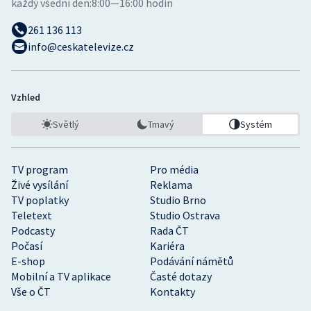
každý všední den:
8:00—16:00 hodin
261 136 113
info@ceskatelevize.cz
Vzhled
Světlý
Tmavý
Systém
TV program
Pro média
Živé vysílání
Reklama
TV poplatky
Studio Brno
Teletext
Studio Ostrava
Podcasty
Rada ČT
Počasí
Kariéra
E-shop
Podávání námětů
Mobilní a TV aplikace
Časté dotazy
Vše o ČT
Kontakty