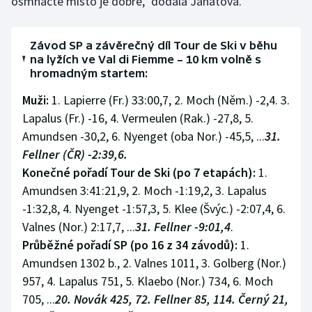
osmnácté místo je dobré," dodala Janatová.
Závod SP a závěrečný díl Tour de Ski v běhu
na lyžích ve Val di Fiemme – 10 km volně s
hromadným startem:
Muži:
1. Lapierre (Fr.) 33:00,7, 2. Moch (Něm.) -2,4. 3.
Lapalus (Fr.) -16, 4. Vermeulen (Rak.) -27,8, 5.
Amundsen -30,2, 6. Nyenget (oba Nor.) -45,5, ...
31.
Fellner (ČR) -2:39,6.
Konečné pořadí Tour de Ski (po 7 etapách):
1.
Amundsen 3:41:21,9, 2. Moch -1:19,2, 3. Lapalus
-1:32,8, 4. Nyenget -1:57,3, 5. Klee (Švýc.) -2:07,4, 6.
Valnes (Nor.) 2:17,7, ...
31. Fellner -9:01,4
.
Průběžné pořadí SP (po 16 z 34 závodů):
1.
Amundsen 1302 b., 2. Valnes 1011, 3. Golberg (Nor.)
957, 4. Lapalus 751, 5. Klaebo (Nor.) 734, 6. Moch
705, ...
20. Novák 425, 72. Fellner 85, 114. Černý 21,