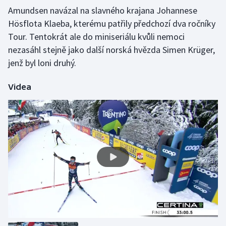
Amundsen navázal na slavného krajana Johannese
Hösflota Klaeba, kterému patřily předchozí dva ročníky
Gymnastika
Tour. Tentokrát ale do miniseriálu kvůli nemoci
Házená
nezasáhl stejně jako další norská hvězda Simen Krüger,
jenž byl loni druhý.
Jezdectví
Videa
Judo
Krasobruslení
Lezení
Lyže a snowboard
Moderní pětiboj
Motorsport