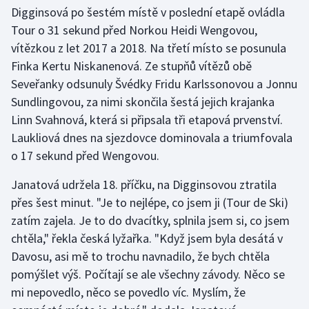
Digginsová po šestém místě v poslední etapě ovládla
Tour o 31 sekund před Norkou Heidi Wengovou,
vítězkou z let 2017 a 2018. Na třetí místo se posunula
Finka Kertu Niskanenová. Ze stupňů vítězů obě
Seveřanky odsunuly Švédky Fridu Karlssonovou a Jonnu
Sundlingovou, za nimi skončila šestá jejich krajanka
Linn Svahnová, která si připsala tři etapová prvenství.
Laukliová dnes na sjezdovce dominovala a triumfovala
o 17 sekund před Wengovou.
Janatová udržela 18. příčku, na Digginsovou ztratila
přes šest minut. "Je to nejlépe, co jsem ji (Tour de Ski)
zatím zajela. Je to do dvacítky, splnila jsem si, co jsem
chtěla," řekla česká lyžařka. "Když jsem byla desátá v
Davosu, asi mě to trochu navnadilo, že bych chtěla
pomýšlet výš. Počítají se ale všechny závody. Něco se
mi nepovedlo, něco se povedlo víc. Myslím, že