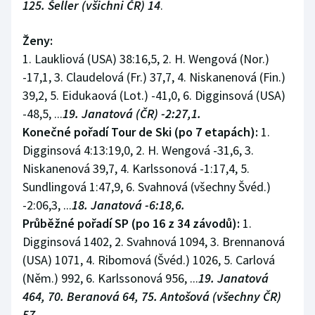
125. Šeller (všichni ČR) 14
.
Ženy:
1. Laukliová (USA) 38:16,5, 2. H. Wengová (Nor.)
-17,1, 3. Claudelová (Fr.) 37,7, 4. Niskanenová (Fin.)
39,2, 5. Eidukaová (Lot.) -41,0, 6. Digginsová (USA)
-48,5, ...
19. Janatová (ČR) -2:27,1.
Konečné pořadí Tour de Ski (po 7 etapách):
1.
Digginsová 4:13:19,0, 2. H. Wengová -31,6, 3.
Niskanenová 39,7, 4. Karlssonová -1:17,4, 5.
Sundlingová 1:47,9, 6. Svahnová (všechny Švéd.)
-2:06,3, ...
18. Janatová -6:18,6.
Průběžné pořadí SP (po 16 z 34 závodů):
1.
Digginsová 1402, 2. Svahnová 1094, 3. Brennanová
(USA) 1071, 4. Ribomová (Švéd.) 1026, 5. Carlová
(Něm.) 992, 6. Karlssonová 956, ...
19. Janatová
464, 70. Beranová 64, 75. Antošová (všechny ČR)
57.