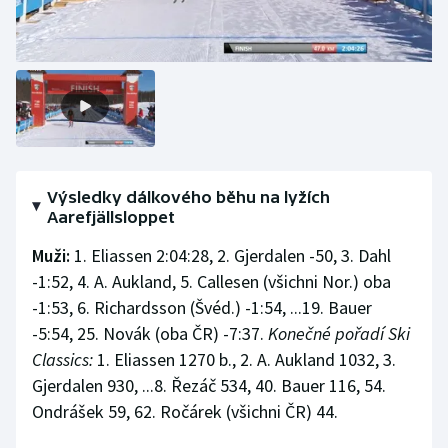
Olympijské hry
Parasport
Plavání
Plážový volejbal
Výsledky dálkového běhu na lyžích
Aarefjällsloppet
Ragby
Muži:
1. Eliassen 2:04:28, 2. Gjerdalen -50, 3. Dahl
Rychlobruslení
-1:52, 4. A. Aukland, 5. Callesen (všichni Nor.) oba
-1:53, 6. Richardsson (Švéd.) -1:54, ...19. Bauer
Rychlostní kanoistika
-5:54, 25. Novák (oba ČR) -7:37.
Konečné pořadí Ski
Classics:
1. Eliassen 1270 b., 2. A. Aukland 1032, 3.
Short track
Gjerdalen 930, ...8. Řezáč 534, 40. Bauer 116, 54.
Ondrášek 59, 62. Ročárek (všichni ČR) 44.
Sportovní střelba