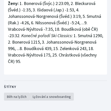
Ženy:
1. Bonerová (Švýc.) 2:23:09, 2. Bleckurová
Stolní tenis
(Švéd.) -1:35, 3. Išidaová (Jap.) -1:53, 4.
Triatlon
Johanssonová-Norgrenová (Švéd.) 3:19, 5. Smutná
(Rak.) -4:26, 6. Nilssonová (Švéd.) -5:24, ...9.
Veslování
Vrabcová-Nývltová -7:35, 18. Boudíková (obě ČR)
-23:32.
Konečné pořadí Ski Classics:
1. Smutná 1290,
Vodní slalom
2. Bonerová 1215, 3. Johanssonová-Norgrenová
996, ...8. Boudíková 439, 15. Zelenková 243, 18.
Volejbal
Vrabcová-Nývltová 175, 25. Chrástková (všechny
ČR) 95.
Ostatní
ŠTÍTKY
Běh na lyžích
Lyžování a snowboarding