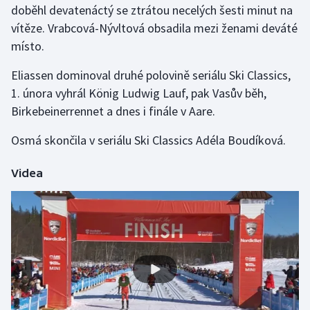
doběhl devatenáctý se ztrátou necelých šesti minut na
vítěze. Vrabcová-Nývltová obsadila mezi ženami deváté
Gymnastika
místo.
Házená
Eliassen dominoval druhé polovině seriálu Ski Classics,
1. února vyhrál König Ludwig Lauf, pak Vasův běh,
Jezdectví
Birkebeinerrennet a dnes i finále v Aare.
Judo
Osmá skončila v seriálu Ski Classics Adéla Boudíková.
Krasobruslení
Videa
Lezení
Lyže a snowboard
Moderní pětiboj
Motorsport