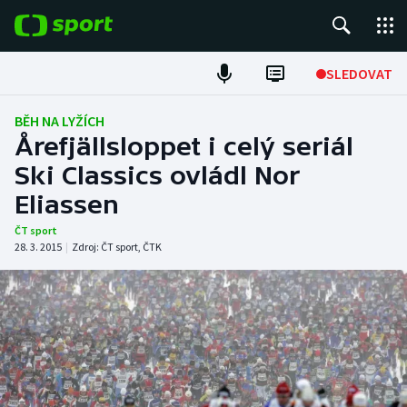
POPULÁRNÍ
SLEDOVAT
Fotbal
BĚH NA LYŽÍCH
Årefjällsloppet i celý seriál
Hokej
Ski Classics ovládl Nor
Eliassen
Tenis
ČT sport
Atletika
28. 3. 2015
|
Zdroj:
ČT sport
,
ČTK
Cyklistika
DALŠÍ SPORTY
Americký fotbal
NEPŘEHLÉDNĚTE