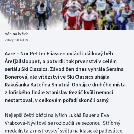
Baseball a softbal
Soutěže
Basketbal
Historické návraty
Biatlon
Aplikace ČT sport
běh na lyžích
Zdroj:
ISIFA/EPA
Boby a skeleton
AZ kvíz
Aare – Nor Petter Eliassen ovládl i dálkový běh
Årefjällsloppet, a potvrdil tak prvenství v celém
Box
seriálu Ski Classics. Závod žen dnes vyhrála Seraina
Curling
Bonerová, ale vítězství ve Ski Classics uhájila
Rakušanka Kateřina Smutná. Obhájce druhého místa
Dostihy
z loňského finále Stanislav Řezáč kvůli nemoci
nestartoval, v celkovém pořadí skončil osmý.
Florbal
Nejlepší čeští běžci na lyžích Lukáš Bauer a Eva
Futsal
Vrabcová-Nývltová se rozloučili se sezonou. Stříbrný
medailista z mistrovství světa na klasické padesátce
Golf