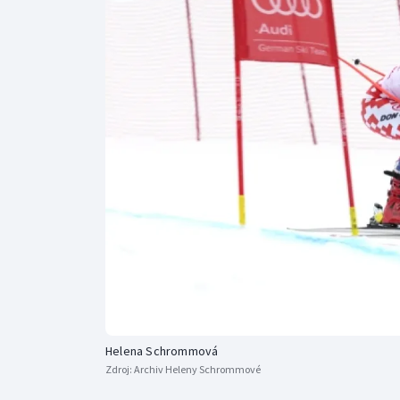
Curling
Dostihy
Florbal
Futsal
Golf
Gymnastika
Helena Schrommová
Zdroj:
Archiv Heleny Schrommové