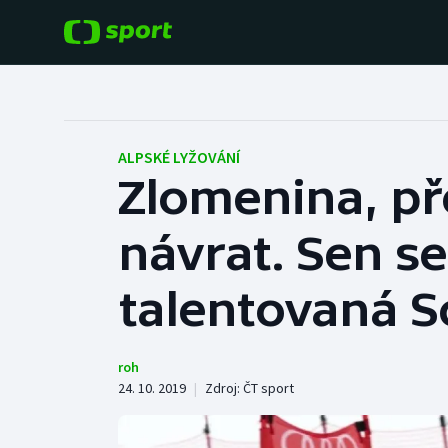
POPULÁRNÍ
DALŠÍ SPORTY
Fotbal
Americký fotbal
ALPSKÉ LYŽOVÁNÍ
Zlomenina, př
Hokej
Baseball a softbal
návrat. Sen se
Tenis
Basketbal
Atletika
talentovaná 
Biatlon
Cyklistika
Boby a skeleton
roh
24. 10. 2019
|
Zdroj:
ČT sport
Box