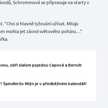
ávodů, Schrommová se připravuje na starty v
. "Chci si hlavně lyžování užívat. Miluju
tam mohla jet závod světového poháru…"
ařka.
zonu, obří slalom pojedou Capová a Berndt
u? Špindlerův Mlýn je v předběžném kalendáři