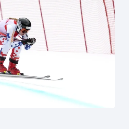
Moderní pětiboj
Triatlon
Motorsport
Veslování
Olympijské hry
Vodní slalom
Parasport
Volejbal
Plavání
Ostatní
Plážový volejbal