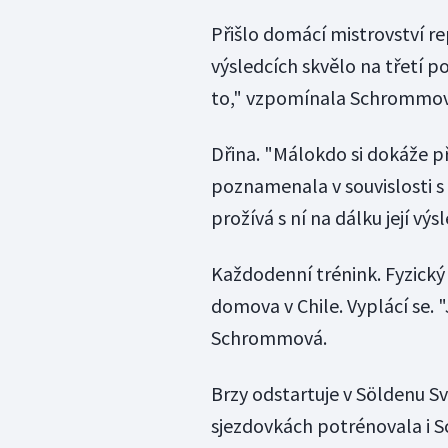
Přišlo domácí mistrovství 
výsledcích skvělo na třetí poz
to," vzpomínala Schrommov
Dřina. "Málokdo si dokáže pře
poznamenala v souvislosti 
prožívá s ní na dálku její výs
Každodenní trénink. Fyzický 
domova v Chile. Vyplácí se. 
Schrommová.
Brzy odstartuje v Söldenu S
sjezdovkách potrénovala i 