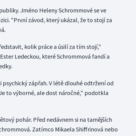
republiky. Jméno Heleny Schrommové se ve
ici. "První závod, který ukázal, že to stojí za
á.
dstavit, kolik práce a úsilí za tím stojí,"
s Ester Ledeckou, které Schrommová fandí a
ledky.
i psychický zápřah. V létě dlouhé odtržení od
"Je to výborné, ale dost náročné," podotkla
větový pohár. Před nedávnem si na tamějších
Schrommová. Zatímco Mikaela Shiffrinová nebo