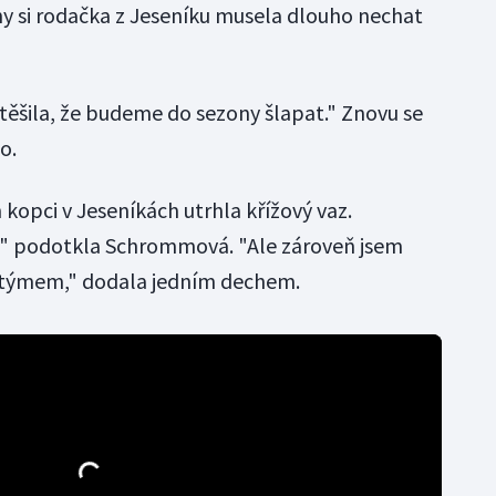
íny si rodačka z Jeseníku musela dlouho nechat
 těšila, že budeme do sezony šlapat." Znovu se
o.
kopci v Jeseníkách utrhla křížový vaz.
" podotkla Schrommová. "Ale zároveň jsem
 týmem," dodala jedním dechem.