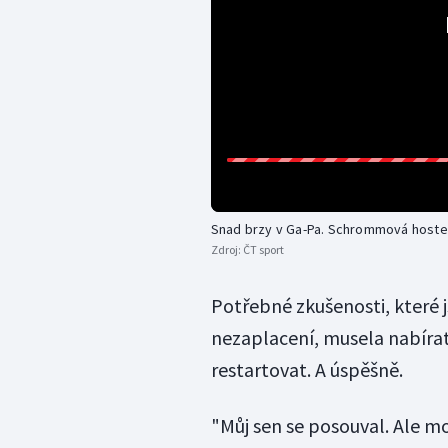
Snad brzy v Ga-Pa. Schrommová hoste
Zdroj:
ČT sport
Potřebné zkušenosti, které 
nezaplacení, musela nabírat 
restartovat. A úspěšně.
"Můj sen se posouval. Ale m