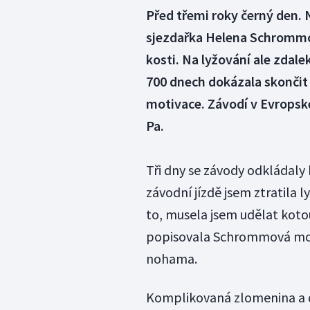
Před třemi roky černý den.
sjezdařka Helena Schrommov
kosti. Na lyžování ale zdale
700 dnech dokázala skončit
motivace. Závodí v Evrops
Pa.
Tři dny se závody odkládaly 
závodní jízdě jsem ztratila 
to, musela jsem udělat kotou
popisovala Schrommová momen
nohama.
Komplikovaná zlomenina a d