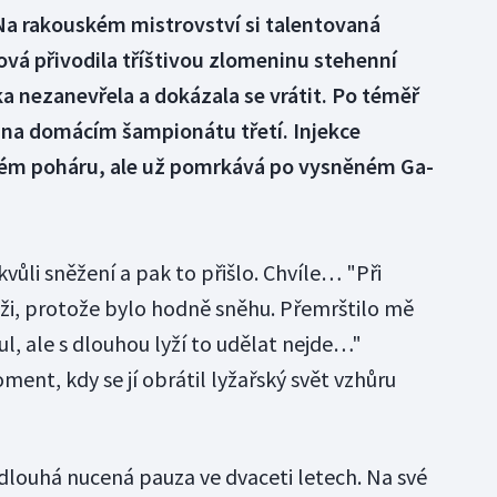
 Na rakouském mistrovství si talentovaná
á přivodila tříštivou zlomeninu stehenní
ka nezanevřela a dokázala se vrátit. Po téměř
 na domácím šampionátu třetí. Injekce
kém poháru, ale už pomrkává po vysněném Ga-
kvůli sněžení a pak to přišlo. Chvíle… "Při
lyži, protože bylo hodně sněhu. Přemrštilo mě
l, ale s dlouhou lyží to udělat nejde…"
t, kdy se jí obrátil lyžařský svět vzhůru
louhá nucená pauza ve dvaceti letech. Na své