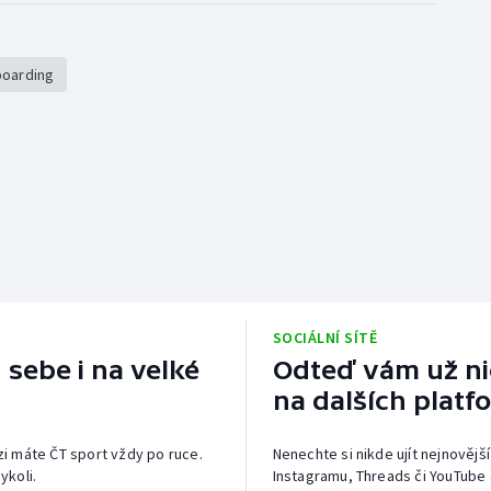
boarding
SOCIÁLNÍ SÍTĚ
 sebe i na velké
Odteď vám už nic
na dalších platf
izi máte ČT sport vždy po ruce.
Nenechte si nikde ujít nejnovější
ykoli.
Instagramu, Threads či YouTube 