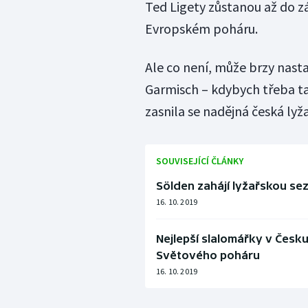
Ted Ligety zůstanou až do z
Evropském poháru.
Ale co není, může brzy nastat
Garmisch – kdybych třeba 
zasnila se nadějná česká lyž
SOUVISEJÍCÍ ČLÁNKY
Sölden zahájí lyžařskou se
16. 10. 2019
Nejlepší slalomářky v Česk
Světového poháru
16. 10. 2019