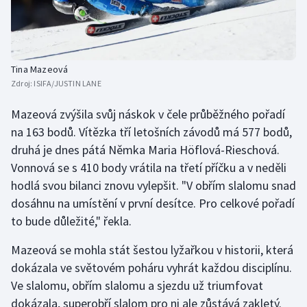
Olympijské hry
Parasport
Tina Mazeová
Zdroj:
ISIFA/JUSTIN LANE
Plavání
Mazeová zvýšila svůj náskok v čele průběžného pořadí
Plážový volejbal
na 163 bodů. Vítězka tří letošních závodů má 577 bodů,
druhá je dnes pátá Němka Maria Höflová-Rieschová.
Ragby
Vonnová se s 410 body vrátila na třetí příčku a v neděli
hodlá svou bilanci znovu vylepšit. "V obřím slalomu snad
Rychlobruslení
dosáhnu na umístění v první desítce. Pro celkové pořadí
Rychlostní kanoistika
to bude důležité," řekla.
Mazeová se mohla stát šestou lyžařkou v historii, která
Short track
dokázala ve světovém poháru vyhrát každou disciplínu.
Sportovní střelba
Ve slalomu, obřím slalomu a sjezdu už triumfovat
dokázala, superobří slalom pro ni ale zůstává zakletý.