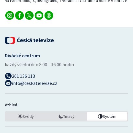
na Facebooku, X, Instagramu, Threads či YouTube a buďte v obraze.
Divácké centrum
každý všední den:
8:00—16:00 hodin
261 136 113
info@ceskatelevize.cz
Vzhled
Světlý
Tmavý
Systém