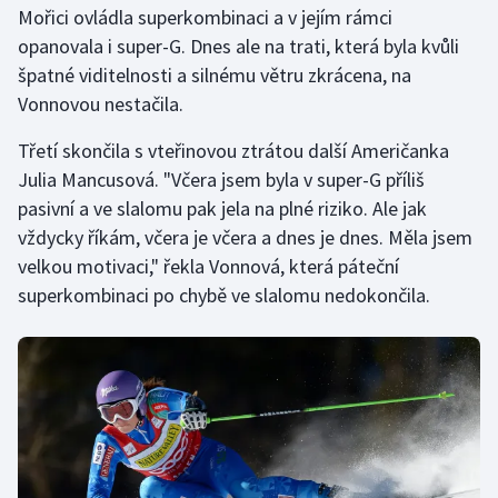
Mořici ovládla superkombinaci a v jejím rámci
opanovala i super-G. Dnes ale na trati, která byla kvůli
Gymnastika
špatné viditelnosti a silnému větru zkrácena, na
Vonnovou nestačila.
Házená
Třetí skončila s vteřinovou ztrátou další Američanka
Jezdectví
Julia Mancusová. "Včera jsem byla v super-G příliš
pasivní a ve slalomu pak jela na plné riziko. Ale jak
Judo
vždycky říkám, včera je včera a dnes je dnes. Měla jsem
velkou motivaci," řekla Vonnová, která páteční
Krasobruslení
superkombinaci po chybě ve slalomu nedokončila.
Lezení
Lyže a snowboard
Moderní pětiboj
Motorsport