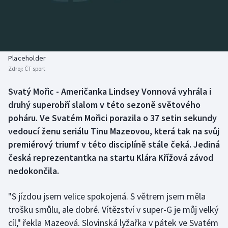
Baseball a softbal
Soutěže
Basketbal
Historické návraty
Biatlon
Aplikace ČT sport
Placeholder
Zdroj:
ČT sport
Boby a skeleton
AZ kvíz
Svatý Mořic - Američanka Lindsey Vonnová vyhrála i
druhý superobří slalom v této sezoně světového
Box
poháru. Ve Svatém Mořici porazila o 37 setin sekundy
Curling
vedoucí ženu seriálu Tinu Mazeovou, která tak na svůj
premiérový triumf v této disciplíně stále čeká. Jediná
Dostihy
česká reprezentantka na startu Klára Křížová závod
nedokončila.
Florbal
"S jízdou jsem velice spokojená. S větrem jsem měla
Futsal
trošku smůlu, ale dobré. Vítězství v super-G je můj velký
cíl," řekla Mazeová. Slovinská lyžařka v pátek ve Svatém
Golf