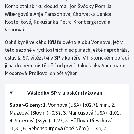
Stolní tenis
Kompletní sbírku dosud mají jen Švédky Pernilla
Wibergová a Anja Pärssonová, Chorvatka Janica
Triatlon
Kosteličová, Rakušanka Petra Kronbergerová a
Vonnová.
Veslování
Obhájkyně velkého Křišťálového globu Vonnová, jež v
Vodní slalom
této sezoně v rychlostních disciplínách ještě neprohrála,
oslavila 57. vítězství v SP v kariéře. V historickém pořadí
Volejbal
ji na druhém místě dělí od první Rakušanky Annemarie
Moserová-Pröllové jen pět výher.
Ostatní
Výsledky SP v alpském lyžování:
Super-G ženy:
1. Vonnová (USA) 1:02,71 min., 2.
Mazeová (Slovin.) -0,37, 3. Mancusová (USA) -1,01,
4. Suterová (Švýc.) -1,27, 5. Höflová-Rieschová
-1,31, 6. Rebensburgová (obě Něm.) -1,45, 7.