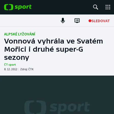
POPULÁRNÍ
SLEDOVAT
Fotbal
ALPSKÉ LYŽOVÁNÍ
Vonnová vyhrála ve Svatém
Hokej
Mořici i druhé super-G
sezony
Tenis
ČT sport
Atletika
8. 12. 2012
|
Zdroj:
ČTK
Cyklistika
DALŠÍ SPORTY
Americký fotbal
NEPŘEHLÉDNĚTE