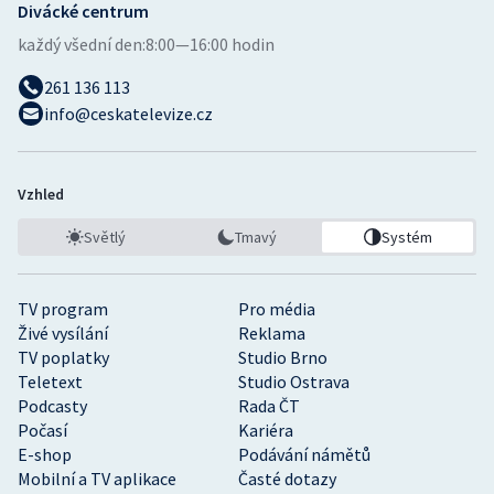
Divácké centrum
každý všední den:
8:00—16:00 hodin
261 136 113
info@ceskatelevize.cz
Vzhled
Světlý
Tmavý
Systém
TV program
Pro média
Živé vysílání
Reklama
TV poplatky
Studio Brno
Teletext
Studio Ostrava
Podcasty
Rada ČT
Počasí
Kariéra
E-shop
Podávání námětů
Mobilní a TV aplikace
Časté dotazy