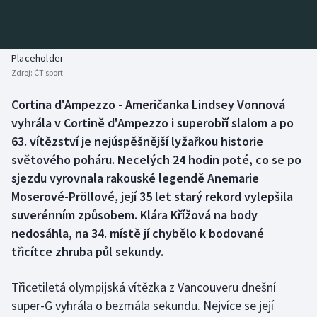
Baseball a softbal
Soutěže
Basketbal
Historické návraty
Placeholder
Zdroj:
ČT sport
Biatlon
Aplikace ČT sport
Cortina d'Ampezzo - Američanka Lindsey Vonnová
Boby a skeleton
AZ kvíz
vyhrála v Cortině d'Ampezzo i superobří slalom a po
63. vítězství je nejúspěšnější lyžařkou historie
Box
světového poháru. Necelých 24 hodin poté, co se po
sjezdu vyrovnala rakouské legendě Anemarie
Curling
Moserové-Pröllové, její 35 let starý rekord vylepšila
suverénním způsobem. Klára Křížová na body
Dostihy
nedosáhla, na 34. místě jí chybělo k bodované
Florbal
třicítce zhruba půl sekundy.
Futsal
Třicetiletá olympijská vítězka z Vancouveru dnešní
super-G vyhrála o bezmála sekundu. Nejvíce se její
Golf