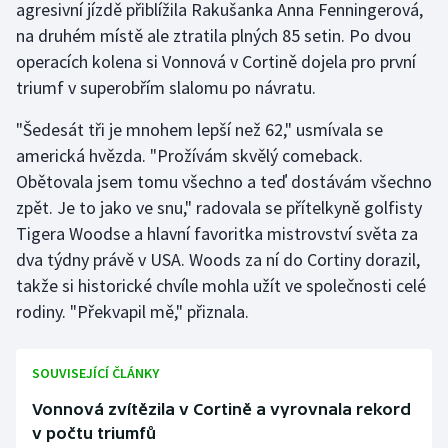
agresivní jízdě přiblížila Rakušanka Anna Fenningerová,
na druhém místě ale ztratila plných 85 setin. Po dvou
Gymnastika
operacích kolena si Vonnová v Cortině dojela pro první
triumf v superobřím slalomu po návratu.
Házená
"Šedesát tři je mnohem lepší než 62," usmívala se
Jezdectví
americká hvězda. "Prožívám skvělý comeback.
Obětovala jsem tomu všechno a teď dostávám všechno
Judo
zpět. Je to jako ve snu," radovala se přítelkyně golfisty
Tigera Woodse a hlavní favoritka mistrovství světa za
Krasobruslení
dva týdny právě v USA. Woods za ní do Cortiny dorazil,
takže si historické chvíle mohla užít ve společnosti celé
Lezení
rodiny. "Překvapil mě," přiznala.
Lyže a snowboard
SOUVISEJÍCÍ ČLÁNKY
Moderní pětiboj
Vonnová zvítězila v Cortině a vyrovnala rekord
Motorsport
v počtu triumfů