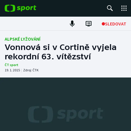
POPULÁRNÍ
SLEDOVAT
Fotbal
ALPSKÉ LYŽOVÁNÍ
Vonnová si v Cortině vyjela
Hokej
rekordní 63. vítězství
Tenis
ČT sport
19. 1. 2015
|
Zdroj:
ČTK
Atletika
Cyklistika
DALŠÍ SPORTY
Americký fotbal
NEPŘEHLÉDNĚTE