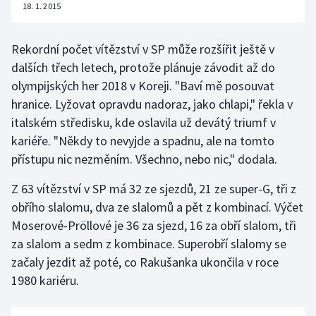
18. 1. 2015
Olympijské hry
Rekordní počet vítězství v SP může rozšířit ještě v
Parasport
dalších třech letech, protože plánuje závodit až do
olympijských her 2018 v Koreji. "Baví mě posouvat
Plavání
hranice. Lyžovat opravdu nadoraz, jako chlapi," řekla v
italském středisku, kde oslavila už devátý triumf v
Plážový volejbal
kariéře. "Někdy to nevyjde a spadnu, ale na tomto
Ragby
přístupu nic nezměním. Všechno, nebo nic," dodala.
Z 63 vítězství v SP má 32 ze sjezdů, 21 ze super-G, tři z
Rychlobruslení
obřího slalomu, dva ze slalomů a pět z kombinací. Výčet
Moserové-Pröllové je 36 za sjezd, 16 za obří slalom, tři
Rychlostní kanoistika
za slalom a sedm z kombinace. Superobří slalomy se
Short track
začaly jezdit až poté, co Rakušanka ukončila v roce
1980 kariéru.
Sportovní střelba