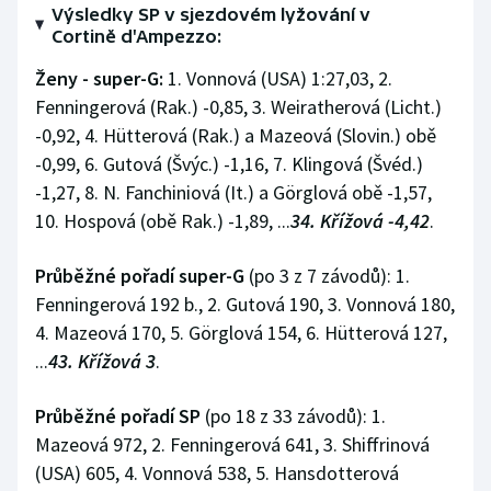
Stolní tenis
Výsledky SP v sjezdovém lyžování v
Cortině d'Ampezzo:
Triatlon
Ženy - super-G:
1. Vonnová (USA) 1:27,03, 2.
Fenningerová (Rak.) -0,85, 3. Weiratherová (Licht.)
Veslování
-0,92, 4. Hütterová (Rak.) a Mazeová (Slovin.) obě
-0,99, 6. Gutová (Švýc.) -1,16, 7. Klingová (Švéd.)
Vodní slalom
-1,27, 8. N. Fanchiniová (It.) a Görglová obě -1,57,
10. Hospová (obě Rak.) -1,89, ...
34. Křížová -4,42
.
Volejbal
Průběžné pořadí super-G
(po 3 z 7 závodů): 1.
Ostatní
Fenningerová 192 b., 2. Gutová 190, 3. Vonnová 180,
4. Mazeová 170, 5. Görglová 154, 6. Hütterová 127,
...
43. Křížová 3
.
Průběžné pořadí SP
(po 18 z 33 závodů): 1.
Mazeová 972, 2. Fenningerová 641, 3. Shiffrinová
(USA) 605, 4. Vonnová 538, 5. Hansdotterová