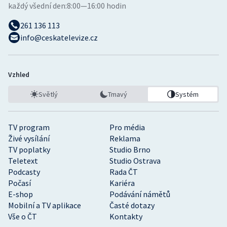
každý všední den:
8:00—16:00 hodin
261 136 113
info@ceskatelevize.cz
Vzhled
Světlý
Tmavý
Systém
TV program
Pro média
Živé vysílání
Reklama
TV poplatky
Studio Brno
Teletext
Studio Ostrava
Podcasty
Rada ČT
Počasí
Kariéra
E-shop
Podávání námětů
Mobilní a TV aplikace
Časté dotazy
Vše o ČT
Kontakty