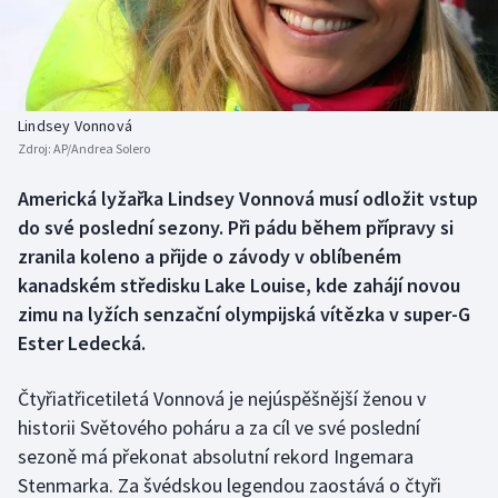
Baseball a softbal
Soutěže
Basketbal
Historické návraty
Biatlon
Aplikace ČT sport
Lindsey Vonnová
Zdroj:
AP/Andrea Solero
Boby a skeleton
AZ kvíz
Americká lyžařka Lindsey Vonnová musí odložit vstup
do své poslední sezony. Při pádu během přípravy si
Box
zranila koleno a přijde o závody v oblíbeném
Curling
kanadském středisku Lake Louise, kde zahájí novou
zimu na lyžích senzační olympijská vítězka v super-G
Dostihy
Ester Ledecká.
Florbal
Čtyřiatřicetiletá Vonnová je nejúspěšnější ženou v
historii Světového poháru a za cíl ve své poslední
Futsal
sezoně má překonat absolutní rekord Ingemara
Stenmarka. Za švédskou legendou zaostává o čtyři
Golf