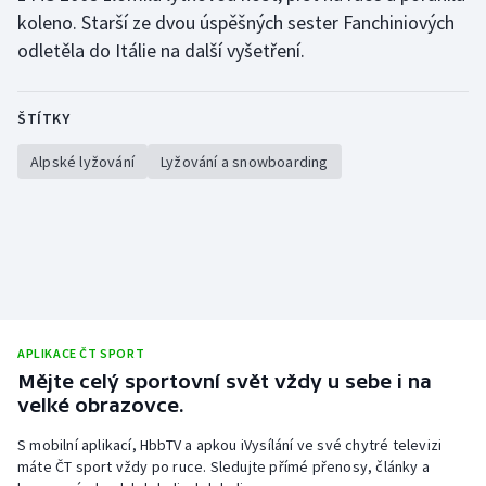
Stolní tenis
koleno. Starší ze dvou úspěšných sester Fanchiniových
odletěla do Itálie na další vyšetření.
Triatlon
Veslování
ŠTÍTKY
Alpské lyžování
Lyžování a snowboarding
Vodní slalom
Volejbal
Ostatní
APLIKACE ČT SPORT
Mějte celý sportovní svět vždy u sebe i na
velké obrazovce.
S mobilní aplikací, HbbTV a apkou iVysílání ve své chytré televizi
máte ČT sport vždy po ruce. Sledujte přímé přenosy, články a