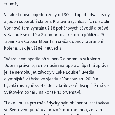
triumfy.
Gymnastika
V Lake Louise pojedou ženy od 30. listopadu dva sjezdy
a jeden superobří slalom. Královna rychlostních disciplín
Házená
Vonnová tam vyhrála už 18 pohárových závodů a právě
v Kanadě se chtěla Stenmarkovu rekordu přiblížit. Při
Jezdectví
tréninku v Copper Mountain si však obnovila zranění
kolena. Jak je vážné, neuvedla.
Judo
"Včera jsem spadla při super-G a poranila si koleno.
Krasobruslení
Dobrá zpráva je, že nemusím na operaci. Špatná zpráva
je, že nemohu jet závody v Lake Louise," uvedla
Lezení
olympijská vítězka ve sjezdu z Vancouveru 2010 a
bývalá mistryně světa. Jen v královské disciplíně má ve
Lyže a snowboard
Světovém poháru na kontě 43 prvenství.
Moderní pětiboj
"Lake Louise pro mě vždycky bylo oblíbenou zastávkou
ve Světovém poháru a hrozně moc mě mrzí, že tam
Motorsport