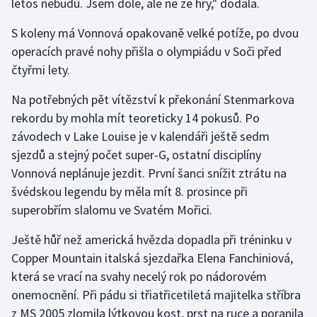
letos nebudu. Jsem dole, ale ne ze hry," dodala.
Olympijské hry
S koleny má Vonnová opakovaně velké potíže, po dvou
operacích pravé nohy přišla o olympiádu v Soči před
Parasport
čtyřmi lety.
Plavání
Na potřebných pět vítězství k překonání Stenmarkova
rekordu by mohla mít teoreticky 14 pokusů. Po
Plážový volejbal
závodech v Lake Louise je v kalendáři ještě sedm
sjezdů a stejný počet super-G, ostatní disciplíny
Ragby
Vonnová neplánuje jezdit. První šanci snížit ztrátu na
švédskou legendu by měla mít 8. prosince při
Rychlobruslení
superobřím slalomu ve Svatém Mořici.
Rychlostní kanoistika
Ještě hůř než americká hvězda dopadla při tréninku v
Copper Mountain italská sjezdařka Elena Fanchiniová,
Short track
která se vrací na svahy necelý rok po nádorovém
Sportovní střelba
onemocnění. Při pádu si třiatřicetiletá majitelka stříbra
z MS 2005 zlomila lýtkovou kost, prst na ruce a poranila