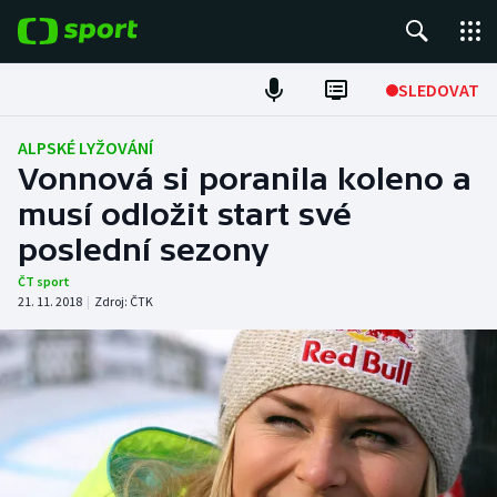
POPULÁRNÍ
SLEDOVAT
Fotbal
ALPSKÉ LYŽOVÁNÍ
Vonnová si poranila koleno a
Hokej
musí odložit start své
poslední sezony
Tenis
ČT sport
Atletika
21. 11. 2018
|
Zdroj:
ČTK
Cyklistika
DALŠÍ SPORTY
Americký fotbal
NEPŘEHLÉDNĚTE