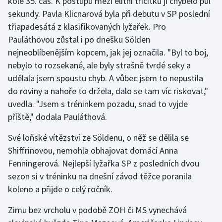
kole 35. čas. K postupu mezi elitní třicítku jí chybělo půl
sekundy. Pavla Klicnarová byla při debutu v SP poslední
Olympijské hry
třiapadesátá z klasifikovaných lyžařek. Pro
Parasport
Pauláthovou zůstal i po dnešku Sölden
nejneoblíbenějším kopcem, jak jej označila. "Byl to boj,
Plavání
nebylo to rozsekané, ale byly strašně tvrdé seky a
udělala jsem spoustu chyb. A vůbec jsem to nepustila
Plážový volejbal
do roviny a nahoře to držela, dalo se tam víc riskovat,"
uvedla. "Jsem s tréninkem pozadu, snad to vyjde
Ragby
příště," dodala Pauláthová.
Rychlobruslení
Své loňské vítězství ze Söldenu, o něž se dělila se
Shiffrinovou, nemohla obhajovat domácí Anna
Rychlostní kanoistika
Fenningerová. Nejlepší lyžařka SP z posledních dvou
sezon si v tréninku na dnešní závod těžce poranila
Short track
koleno a přijde o celý ročník.
Sportovní střelba
Zimu bez vrcholu v podobě ZOH či MS vynechává