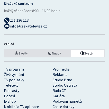
Divácké centrum
každý všední den:
8:00—16:00 hodin
261 136 113
info@ceskatelevize.cz
Vzhled
Světlý
Tmavý
Systém
TV program
Pro média
Živé vysílání
Reklama
TV poplatky
Studio Brno
Teletext
Studio Ostrava
Podcasty
Rada ČT
Počasí
Kariéra
E-shop
Podávání námětů
Mobilní a TV aplikace
Časté dotazy