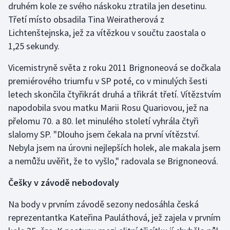
druhém kole ze svého náskoku ztratila jen desetinu.
Třetí místo obsadila Tina Weiratherová z
Gymnastika
Lichtenštejnska, jež za vítězkou v součtu zaostala o
1,25 sekundy.
Házená
Vicemistryně světa z roku 2011 Brignoneová se dočkala
Jezdectví
premiérového triumfu v SP poté, co v minulých šesti
letech skončila čtyřikrát druhá a třikrát třetí. Vítězstvím
Judo
napodobila svou matku Marii Rosu Quariovou, jež na
přelomu 70. a 80. let minulého století vyhrála čtyři
Krasobruslení
slalomy SP. "Dlouho jsem čekala na první vítězství.
Lezení
Nebyla jsem na úrovni nejlepších holek, ale makala jsem
a nemůžu uvěřit, že to vyšlo," radovala se Brignoneová.
Lyže a snowboard
Češky v závodě nebodovaly
Moderní pětiboj
Na body v prvním závodě sezony nedosáhla česká
reprezentantka Kateřina Pauláthová, jež zajela v prvním
Motorsport