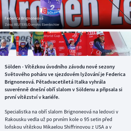
Baseball a softbal
Soutěže
Basketbal
Historické návraty
Federica Brignoneová
Zdroj:
REUTERS/Dominic Ebenbichler
Biatlon
Aplikace ČT sport
Boby a skeleton
AZ kvíz
Box
Sölden - Vítězkou úvodního závodu nové sezony
Světového poháru ve sjezdovém lyžování je Federica
Curling
Brignoneová. Pětadvacetiletá Italka vyhrála
Dostihy
suverénně dnešní obří slalom v Söldenu a připsala si
první vítězství v kariéře.
Florbal
Specialistka na obří slalom Brignoneová na ledovci v
Futsal
Rakousku vedla už po prvním kole o 95 setin před
loňskou vítězkou Mikaelou Shiffrinovou z USA a v
Golf