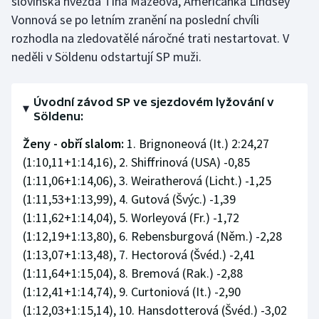
slovinská hvězda Tina Mazeová, Američanka Lindsey
Stolní tenis
Vonnová se po letním zranění na poslední chvíli
rozhodla na zledovatělé náročné trati nestartovat. V
Triatlon
neděli v Söldenu odstartují SP muži.
Veslování
Úvodní závod SP ve sjezdovém lyžování v
Vodní slalom
Söldenu:
Ženy - obří slalom:
1. Brignoneová (It.) 2:24,27
Volejbal
(1:10,11+1:14,16), 2. Shiffrinová (USA) -0,85
(1:11,06+1:14,06), 3. Weiratherová (Licht.) -1,25
Ostatní
(1:11,53+1:13,99), 4. Gutová (Švýc.) -1,39
(1:11,62+1:14,04), 5. Worleyová (Fr.) -1,72
(1:12,19+1:13,80), 6. Rebensburgová (Něm.) -2,28
(1:13,07+1:13,48), 7. Hectorová (Švéd.) -2,41
(1:11,64+1:15,04), 8. Bremová (Rak.) -2,88
(1:12,41+1:14,74), 9. Curtoniová (It.) -2,90
(1:12,03+1:15,14), 10. Hansdotterová (Švéd.) -3,02