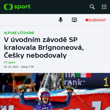
POPULÁRNÍ
SLEDOVAT
Fotbal
ALPSKÉ LYŽOVÁNÍ
V úvodním závodě SP
Hokej
kralovala Brignoneová,
Češky nebodovaly
Tenis
ČT sport
Atletika
24. 10. 2015
|
Zdroj:
ČTK
Cyklistika
DALŠÍ SPORTY
Americký fotbal
NEPŘEHLÉDNĚTE