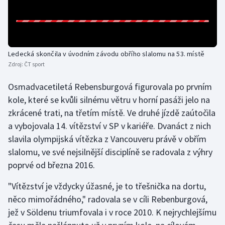
Olympijské hry
Parasport
Ledecká skončila v úvodním závodu obřího slalomu na 53. místě
Plavání
Zdroj:
ČT sport
Osmadvacetiletá Rebensburgová figurovala po prvním
Plážový volejbal
kole, které se kvůli silnému větru v horní pasáži jelo na
Ragby
zkrácené trati, na třetím místě. Ve druhé jízdě zaútočila
a vybojovala 14. vítězství v SP v kariéře. Dvanáct z nich
Rychlobruslení
slavila olympijská vítězka z Vancouveru právě v obřím
slalomu, ve své nejsilnější disciplíně se radovala z výhry
Rychlostní kanoistika
poprvé od března 2016.
Short track
"Vítězství je vždycky úžasné, je to třešnička na dortu,
něco mimořádného," radovala se v cíli Rebenburgová,
Sportovní střelba
jež v Söldenu triumfovala i v roce 2010. K nejrychlejšímu