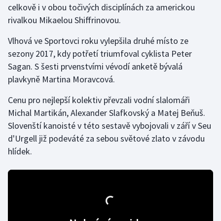
celkově i v obou točivých disciplínách za americkou
rivalkou Mikaelou Shiffrinovou.
Gymnastika
Vlhová ve Sportovci roku vylepšila druhé místo ze
Házená
sezony 2017, kdy potřetí triumfoval cyklista Peter
Sagan. S šesti prvenstvími vévodí anketě bývalá
Jezdectví
plavkyně Martina Moravcová.
Judo
Cenu pro nejlepší kolektiv převzali vodní slalomáři
Michal Martikán, Alexander Slafkovský a Matej Beňuš.
Krasobruslení
Slovenští kanoisté v této sestavě vybojovali v září v Seu
d'Urgell již podeváté za sebou světové zlato v závodu
Lezení
hlídek.
Lyže a snowboard
Moderní pětiboj
Motorsport