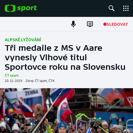
POPULÁRNÍ
SLEDOVAT
Fotbal
ALPSKÉ LYŽOVÁNÍ
Tři medaile z MS v Aare
Hokej
vynesly Vlhové titul
Sportovce roku na Slovensku
Tenis
ČT sport
Atletika
20. 12. 2019
|
Zdroj:
ČT sport
,
ČTK
Cyklistika
DALŠÍ SPORTY
Americký fotbal
NEPŘEHLÉDNĚTE