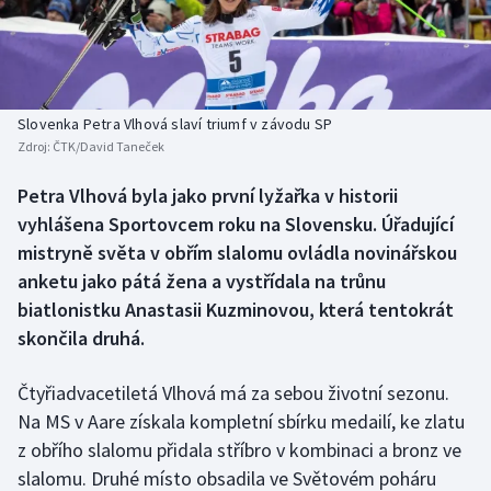
Baseball a softbal
Soutěže
Basketbal
Historické návraty
Biatlon
Aplikace ČT sport
Slovenka Petra Vlhová slaví triumf v závodu SP
Zdroj:
ČTK/David Taneček
Boby a skeleton
AZ kvíz
Petra Vlhová byla jako první lyžařka v historii
vyhlášena Sportovcem roku na Slovensku. Úřadující
Box
mistryně světa v obřím slalomu ovládla novinářskou
Curling
anketu jako pátá žena a vystřídala na trůnu
biatlonistku Anastasii Kuzminovou, která tentokrát
Dostihy
skončila druhá.
Florbal
Čtyřiadvacetiletá Vlhová má za sebou životní sezonu.
Na MS v Aare získala kompletní sbírku medailí, ke zlatu
Futsal
z obřího slalomu přidala stříbro v kombinaci a bronz ve
slalomu. Druhé místo obsadila ve Světovém poháru
Golf