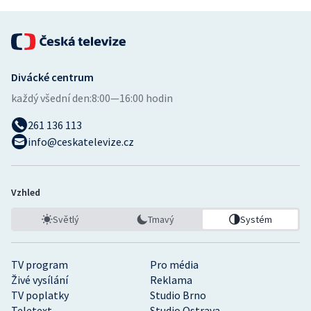
Divácké centrum
každý všední den:
8:00—16:00 hodin
261 136 113
info@ceskatelevize.cz
Vzhled
Světlý
Tmavý
Systém
TV program
Pro média
Živé vysílání
Reklama
TV poplatky
Studio Brno
Teletext
Studio Ostrava