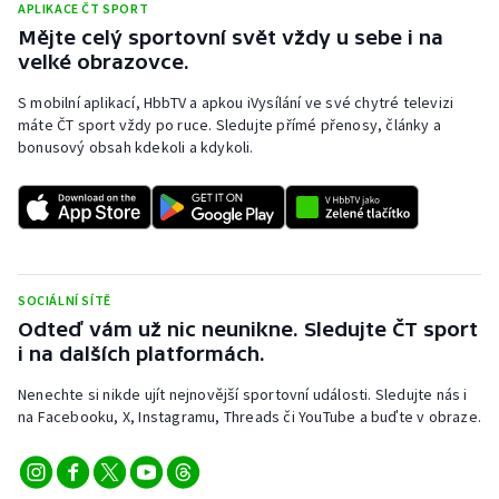
APLIKACE ČT SPORT
Stolní tenis
Mějte celý sportovní svět vždy u sebe i na
velké obrazovce.
Triatlon
S mobilní aplikací, HbbTV a apkou iVysílání ve své chytré televizi
Veslování
máte ČT sport vždy po ruce. Sledujte přímé přenosy, články a
bonusový obsah kdekoli a kdykoli.
Vodní slalom
Volejbal
Ostatní
SOCIÁLNÍ SÍTĚ
Odteď vám už nic neunikne. Sledujte ČT sport
i na dalších platformách.
Nenechte si nikde ujít nejnovější sportovní události. Sledujte nás i
na Facebooku, X, Instagramu, Threads či YouTube a buďte v obraze.