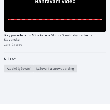
Nahrávám video
Olympijské hry
Parasport
Plavání
Díky povedenému MS v Aare je Vlhová Sportovkyní roku na
Slovensku
Plážový volejbal
Zdroj:
ČT sport
Ragby
ŠTÍTKY
Rychlobruslení
Alpské lyžování
Lyžování a snowboarding
Rychlostní kanoistika
Short track
Sportovní střelba