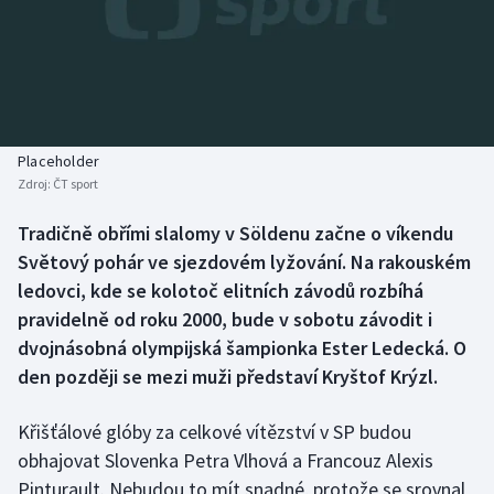
Baseball a softbal
Soutěže
Basketbal
Historické návraty
Biatlon
Aplikace ČT sport
Placeholder
Boby a skeleton
AZ kvíz
Zdroj:
ČT sport
Box
Tradičně obřími slalomy v Söldenu začne o víkendu
Světový pohár ve sjezdovém lyžování. Na rakouském
Curling
ledovci, kde se kolotoč elitních závodů rozbíhá
pravidelně od roku 2000, bude v sobotu závodit i
Dostihy
dvojnásobná olympijská šampionka Ester Ledecká. O
den později se mezi muži představí Kryštof Krýzl.
Florbal
Křišťálové glóby za celkové vítězství v SP budou
Futsal
obhajovat Slovenka Petra Vlhová a Francouz Alexis
Pinturault. Nebudou to mít snadné, protože se srovnal
Golf