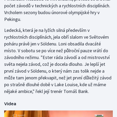
počet závodů v technických a rychlostních disciplínách.
Vrcholem sezony budou únorové olympijské hry v
Gymnastika
Pekingu.
Házená
Ledecká, která je na lyžích silná především v
rychlostních disciplínách, jela obří slalom ve Světovém
Jezdectví
poháru právě jen v Söldenu. Loni obsadila dvacáté
Judo
místo. V sobotu se po více než půlroční pauze vrátí do
závodního režimu. "Ester ráda závodí a od mistrovství
Krasobruslení
světa nejela závod, což je docela dlouho. Je lepší jet
první závod v Söldenu, o který nám zas tolik nejde a
Lezení
může tam jenom překvapit, než jet první důležitý závod
po strašně dlouhé době v Lake Louise, kde už máme
Lyže a snowboard
nějaké ambice," řekl její trenér Tomáš Bank.
Moderní pětiboj
Videa
Motorsport