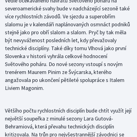
Vedle očekávaného návratu Světového poháru na
Stolní tenis
severoamerické svahy bude v nadcházející sezoně také
více rychlostních závodů. Ve sjezdu a superobřím
Triatlon
slalomu je v kalendáři naplánovaných osmnáct podniků
stejně jako pro obří slalom a slalom. Pryč by tak měla
Veslování
být nevyváženost posledních let, kdy převažovaly
technické disciplíny. Také díky tomu Vlhová jako první
Vodní slalom
Slovenka v historii vyhrála celkové hodnocení
Volejbal
Světového poháru. Do nové sezony vstoupí s novým
trenérem Maurem Pinim ze Švýcarska, kterého
Ostatní
angažovala po ukončení pětileté spolupráce s Italem
Liviem Magonim.
Většího počtu rychlostních disciplín bude chtít využít její
největší soupeřka z minulé sezony Lara Gutová-
Behramiová, která převahu technických disciplín
kritizovala. Na trůn pro nejvšestrannější závodnici se