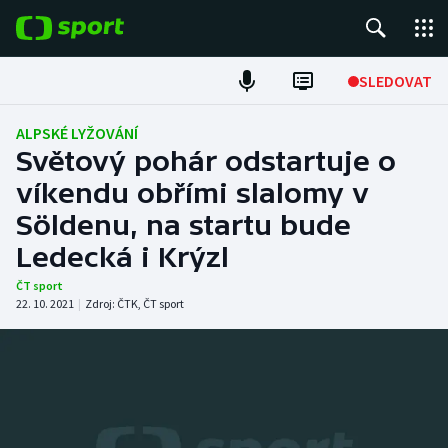
POPULÁRNÍ
SLEDOVAT
Fotbal
ALPSKÉ LYŽOVÁNÍ
Světový pohár odstartuje o
Hokej
víkendu obřími slalomy v
Söldenu, na startu bude
Tenis
Ledecká i Krýzl
Atletika
ČT sport
22. 10. 2021
|
Zdroj:
ČTK
,
ČT sport
Cyklistika
DALŠÍ SPORTY
Americký fotbal
NEPŘEHLÉDNĚTE