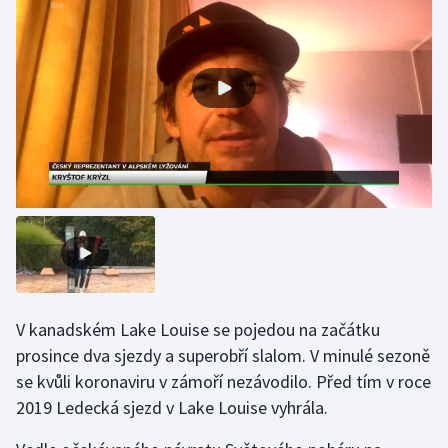
Olympijské hry
Parasport
Plavání
Plážový volejbal
Ragby
Rychlobruslení
Rychlostní kanoistika
V kanadském Lake Louise se pojedou na začátku
prosince dva sjezdy a superobří slalom. V minulé sezoně
Short track
se kvůli koronaviru v zámoří nezávodilo. Před tím v roce
2019 Ledecká sjezd v Lake Louise vyhrála.
Sportovní střelba