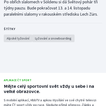
Po obřích slalomech v Söldenu si dá Světový pohár tři
týdny pauzu. Bude pokračovat 13. a 14. listopadu
paralelními slalomy v rakouském středisku Lech Zürs.
ŠTÍTKY
Alpské lyžování
Lyžování a snowboarding
APLIKACE ČT SPORT
Mějte celý sportovní svět vždy u sebe i na
velké obrazovce.
S mobilní aplikací, HbbTV a apkou iVysílání ve své chytré televizi
máte ČT sport vždy po ruce. Sledujte přímé přenosy, články a