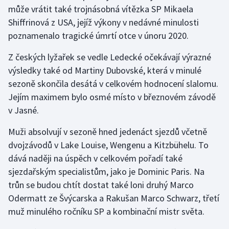
může vrátit také trojnásobná vítězka SP Mikaela
Shiffrinová z USA, jejíž výkony v nedávné minulosti
poznamenalo tragické úmrtí otce v únoru 2020.
Z českých lyžařek se vedle Ledecké očekávají výrazné
výsledky také od Martiny Dubovské, která v minulé
sezoně skončila desátá v celkovém hodnocení slalomu.
Jejím maximem bylo osmé místo v březnovém závodě
v Jasné.
Muži absolvují v sezoně hned jedenáct sjezdů včetně
dvojzávodů v Lake Louise, Wengenu a Kitzbühelu. To
dává naději na úspěch v celkovém pořadí také
sjezdařským specialistům, jako je Dominic Paris. Na
trůn se budou chtít dostat také loni druhý Marco
Odermatt ze Švýcarska a Rakušan Marco Schwarz, třetí
muž minulého ročníku SP a kombinační mistr světa.