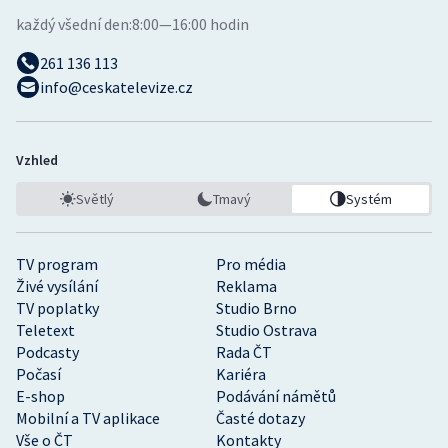
každý všední den:
8:00—16:00 hodin
261 136 113
info@ceskatelevize.cz
Vzhled
Světlý
Tmavý
Systém
TV program
Pro média
Živé vysílání
Reklama
TV poplatky
Studio Brno
Teletext
Studio Ostrava
Podcasty
Rada ČT
Počasí
Kariéra
E-shop
Podávání námětů
Mobilní a TV aplikace
Časté dotazy
Vše o ČT
Kontakty