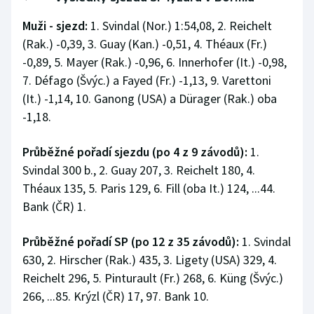
Olympijské hry
Muži - sjezd:
1. Svindal (Nor.) 1:54,08, 2. Reichelt
(Rak.) -0,39, 3. Guay (Kan.) -0,51, 4. Théaux (Fr.)
Parasport
-0,89, 5. Mayer (Rak.) -0,96, 6. Innerhofer (It.) -0,98,
7. Défago (Švýc.) a Fayed (Fr.) -1,13, 9. Varettoni
Plavání
(It.) -1,14, 10. Ganong (USA) a Dürager (Rak.) oba
-1,18.
Plážový volejbal
Průběžné pořadí sjezdu (po 4 z 9 závodů):
1.
Ragby
Svindal 300 b., 2. Guay 207, 3. Reichelt 180, 4.
Théaux 135, 5. Paris 129, 6. Fill (oba It.) 124, ...44.
Rychlobruslení
Bank (ČR) 1.
Rychlostní kanoistika
Průběžné pořadí SP (po 12 z 35 závodů):
1. Svindal
Short track
630, 2. Hirscher (Rak.) 435, 3. Ligety (USA) 329, 4.
Reichelt 296, 5. Pinturault (Fr.) 268, 6. Küng (Švýc.)
Sportovní střelba
266, ...85. Krýzl (ČR) 17, 97. Bank 10.