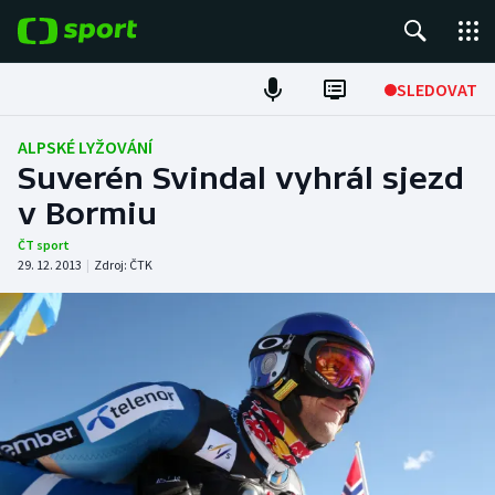
POPULÁRNÍ
SLEDOVAT
Fotbal
ALPSKÉ LYŽOVÁNÍ
Suverén Svindal vyhrál sjezd
Hokej
v Bormiu
Tenis
ČT sport
29. 12. 2013
|
Zdroj:
ČTK
Atletika
Cyklistika
DALŠÍ SPORTY
Americký fotbal
NEPŘEHLÉDNĚTE