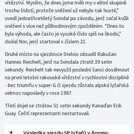
vítězství. Myslím, že dnes jsme měli my v elitní skupině
trochu štěstí, protože sněžení už nebylo tak husté,"
Gymnastika
uvedl jednatřicetiletý Svindal po závodu, jenž začal kvůli
sněžení s více než půlhodinovým zpožděním. "Dnes to
Házená
byla výhoda, ale často je vysoké číslo spíš na škodu,"
dodal Nor, jenž startoval s číslem 21.
Jezdectví
Druhé místo na sjezdovce Stelvio obsadil Rakušan
Judo
Hannes Reichelt, jenž na Svindala ztratil 39 setin
sekundy. Reichelt tak nevyužil poslední šanci dosáhnout
Krasobruslení
na první letošní rakouské vítězství v rychlostní disciplíně
- bez triumfu v super-G či sjezdu zůstala alpská lyžařská
Lezení
velmoc naposledy v roce 1987.
Lyže a snowboard
Třetí dojel se ztrátou 51 setin sekundy Kanaďan Erik
Guay. Čeští reprezentanti nestartovali.
Moderní pětiboj
Motorsport
Výsledky sjezdu SP lyžařů v Bormiu