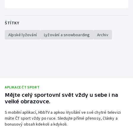
Stolní tenis
Triatlon
ŠTÍTKY
Veslování
Alpské lyžování
Lyžování a snowboarding
Archiv
Vodní slalom
Volejbal
Ostatní
APLIKACE ČT SPORT
Mějte celý sportovní svět vždy u sebe i na
velké obrazovce.
S mobilní aplikací, HbbTV a apkou iVysílání ve své chytré televizi
máte ČT sport vždy po ruce. Sledujte přímé přenosy, články a
bonusový obsah kdekoli a kdykoli.