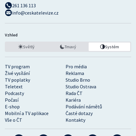
261 136 113
info@ceskatelevize.cz
Vzhled
Světlý
Tmavý
Systém
TV program
Pro média
Živé vysílání
Reklama
TV poplatky
Studio Brno
Teletext
Studio Ostrava
Podcasty
Rada ČT
Počasí
Kariéra
E-shop
Podávání námětů
Mobilní a TV aplikace
Časté dotazy
Vše o ČT
Kontakty