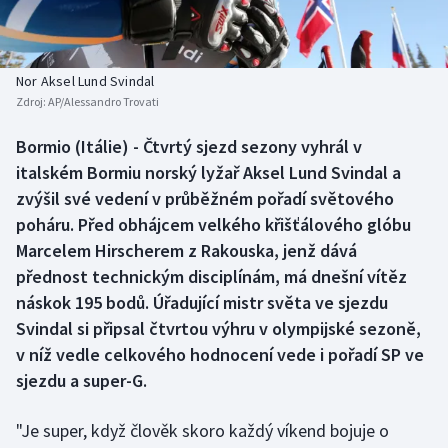
Baseball a softbal
Soutěže
Basketbal
Historické návraty
Nor Aksel Lund Svindal
Zdroj:
AP/Alessandro Trovati
Biatlon
Aplikace ČT sport
Bormio (Itálie) - Čtvrtý sjezd sezony vyhrál v
Boby a skeleton
AZ kvíz
italském Bormiu norský lyžař Aksel Lund Svindal a
zvýšil své vedení v průběžném pořadí světového
Box
poháru. Před obhájcem velkého křišťálového glóbu
Marcelem Hirscherem z Rakouska, jenž dává
Curling
přednost technickým disciplínám, má dnešní vítěz
náskok 195 bodů. Úřadující mistr světa ve sjezdu
Dostihy
Svindal si připsal čtvrtou výhru v olympijské sezoně,
Florbal
v níž vedle celkového hodnocení vede i pořadí SP ve
sjezdu a super-G.
Futsal
"Je super, když člověk skoro každý víkend bojuje o
Golf