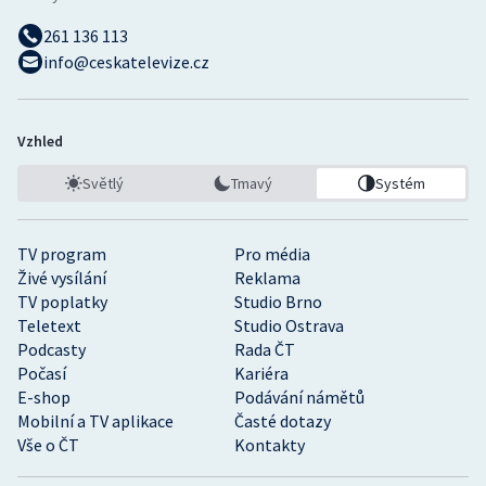
261 136 113
info@ceskatelevize.cz
Vzhled
Světlý
Tmavý
Systém
TV program
Pro média
Živé vysílání
Reklama
TV poplatky
Studio Brno
Teletext
Studio Ostrava
Podcasty
Rada ČT
Počasí
Kariéra
E-shop
Podávání námětů
Mobilní a TV aplikace
Časté dotazy
Vše o ČT
Kontakty