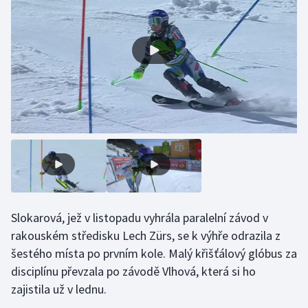
Gymnastika
Házená
Jezdectví
Judo
Krasobruslení
Lezení
Slokarová, jež v listopadu vyhrála paralelní závod v
Lyže a snowboard
rakouském středisku Lech Zürs, se k výhře odrazila z
šestého místa po prvním kole. Malý křišťálový glóbus za
Moderní pětiboj
disciplínu převzala po závodě Vlhová, která si ho
zajistila už v lednu.
Motorsport