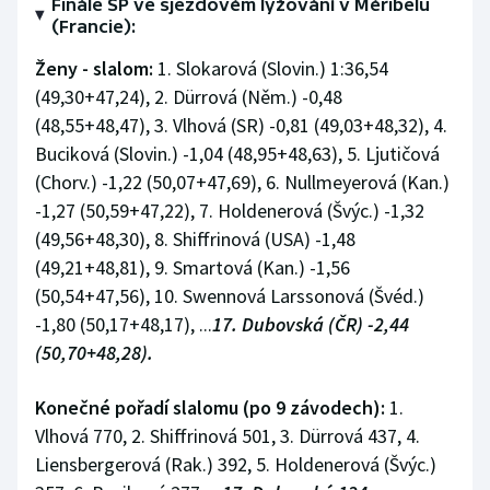
Finále SP ve sjezdovém lyžování v Méribelu
Stolní tenis
(Francie):
Ženy - slalom:
1. Slokarová (Slovin.) 1:36,54
Triatlon
(49,30+47,24), 2. Dürrová (Něm.) -0,48
Veslování
(48,55+48,47), 3. Vlhová (SR) -0,81 (49,03+48,32), 4.
Buciková (Slovin.) -1,04 (48,95+48,63), 5. Ljutičová
Vodní slalom
(Chorv.) -1,22 (50,07+47,69), 6. Nullmeyerová (Kan.)
-1,27 (50,59+47,22), 7. Holdenerová (Švýc.) -1,32
Volejbal
(49,56+48,30), 8. Shiffrinová (USA) -1,48
(49,21+48,81), 9. Smartová (Kan.) -1,56
Ostatní
(50,54+47,56), 10. Swennová Larssonová (Švéd.)
-1,80 (50,17+48,17), ...
17. Dubovská (ČR) -2,44
(50,70+48,28).
Konečné pořadí slalomu (po 9 závodech):
1.
Vlhová 770, 2. Shiffrinová 501, 3. Dürrová 437, 4.
Liensbergerová (Rak.) 392, 5. Holdenerová (Švýc.)