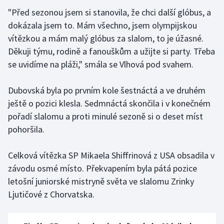
"Před sezonou jsem si stanovila, že chci další glóbus, a
Olympijské hry
dokázala jsem to. Mám všechno, jsem olympijskou
vítězkou a mám malý glóbus za slalom, to je úžasné.
Parasport
Děkuji týmu, rodině a fanouškům a užijte si party. Třeba
Plavání
se uvidíme na pláži," smála se Vlhová pod svahem.
Plážový volejbal
Dubovská byla po prvním kole šestnáctá a ve druhém
ještě o pozici klesla. Sedmnáctá skončila i v konečném
Ragby
pořadí slalomu a proti minulé sezoně si o deset míst
pohoršila.
Rychlobruslení
Celková vítězka SP Mikaela Shiffrinová z USA obsadila v
Rychlostní kanoistika
závodu osmé místo. Překvapením byla pátá pozice
letošní juniorské mistryně světa ve slalomu Zrinky
Short track
Ljutičové z Chorvatska.
Sportovní střelba