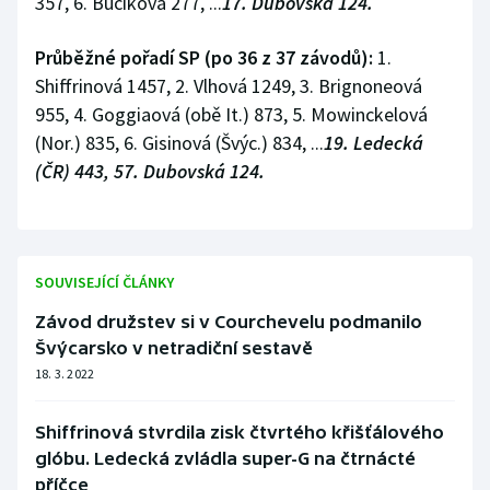
357, 6. Buciková 277, ...
17. Dubovská 124.
Průběžné pořadí SP (po 36 z 37 závodů):
1.
Shiffrinová 1457, 2. Vlhová 1249, 3. Brignoneová
955, 4. Goggiaová (obě It.) 873, 5. Mowinckelová
(Nor.) 835, 6. Gisinová (Švýc.) 834, ...
19. Ledecká
(ČR) 443, 57. Dubovská 124.
SOUVISEJÍCÍ ČLÁNKY
Závod družstev si v Courchevelu podmanilo
Švýcarsko v netradiční sestavě
18. 3. 2022
Shiffrinová stvrdila zisk čtvrtého křišťálového
glóbu. Ledecká zvládla super-G na čtrnácté
příčce