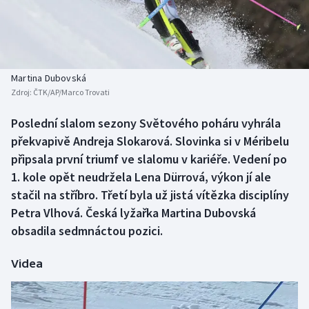
Baseball a softbal
Soutěže
Basketbal
Historické návraty
Biatlon
Aplikace ČT sport
Martina Dubovská
Zdroj:
ČTK/AP/Marco Trovati
Boby a skeleton
AZ kvíz
Poslední slalom sezony Světového poháru vyhrála
překvapivě Andreja Slokarová. Slovinka si v Méribelu
Box
připsala první triumf ve slalomu v kariéře. Vedení po
Curling
1. kole opět neudržela Lena Dürrová, výkon jí ale
stačil na stříbro. Třetí byla už jistá vítězka disciplíny
Dostihy
Petra Vlhová. Česká lyžařka Martina Dubovská
obsadila sedmnáctou pozici.
Florbal
Videa
Futsal
Golf