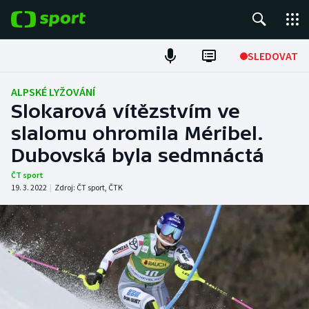
POPULÁRNÍ
SLEDOVAT
Fotbal
ALPSKÉ LYŽOVÁNÍ
Slokarová vítězstvím ve
Hokej
slalomu ohromila Méribel.
Dubovská byla sedmnáctá
Tenis
ČT sport
Atletika
19. 3. 2022
|
Zdroj:
ČT sport
,
ČTK
Cyklistika
DALŠÍ SPORTY
Americký fotbal
NEPŘEHLÉDNĚTE