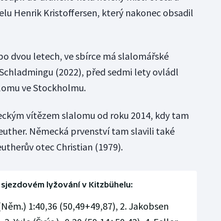
elu Henrik Kristoffersen, který nakonec obsadil
 po dvou letech, ve sbírce má slalomářské
 Schladmingu (2022), před sedmi lety ovládl
alomu ve Stockholmu.
eckým vítězem slalomu od roku 2014, kdy tam
euther. Německá prvenství tam slavili také
utherův otec Christian (1979).
 sjezdovém lyžování v Kitzbühelu:
 (Něm.) 1:40,36 (50,49+49,87), 2. Jakobsen