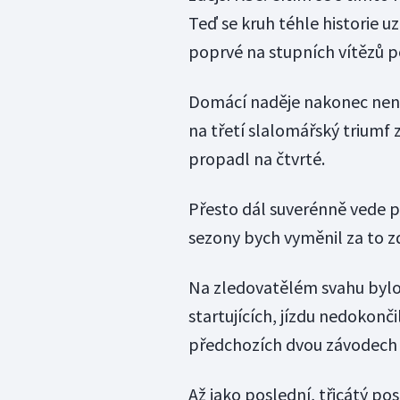
Teď se kruh téhle historie uz
poprvé na stupních vítězů po
Domácí naděje nakonec nena
na třetí slalomářský triumf z
propadl na čtvrté.
Přesto dál suverénně vede po
sezony bych vyměnil za to zdej
Na zledovatělém svahu bylo 
startujících, jízdu nedokonči
předchozích dvou závodech s
Až jako poslední, třicátý po