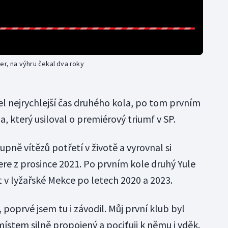
er, na výhru čekal dva roky
jel nejrychlejší čas druhého kola, po tom prvním
a, který usiloval o premiérový triumf v SP.
upně vítězů potřetí v životě a vyrovnal si
ere z prosince 2021. Po prvním kole druhý Yule
t v lyžařské Mekce po letech 2020 a 2023.
 poprvé jsem tu i závodil. Můj první klub byl
 místem silně propojený a pociťuji k němu i vděk.