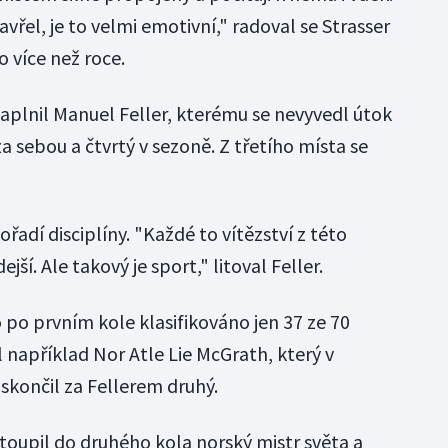
avřel, je to velmi emotivní," radoval se Strasser
 více než roce.
plnil Manuel Feller, kterému se nevyvedl útok
a sebou a čtvrtý v sezoně. Z třetího místa se
řadí disciplíny. "Každé to vítězství z této
ší. Ale takový je sport," litoval Feller.
po prvním kole klasifikováno jen 37 ze 70
l například Nor Atle Lie McGrath, který v
končil za Fellerem druhý.
stoupil do druhého kola norský mistr světa a