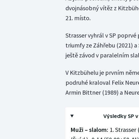
dvojnásobný vítěz z Kitzbüh
21. místo.
Strasser vyhrál v SP poprvé
triumfy ze Záhřebu (2021) a
ještě závod v paralelním sl
V Kitzbühelu je prvním něm
podruhé kraloval Felix Neur
Armin Bittner (1989) a Neure
Výsledky SP v
Muži – slalom:
1. Strasser