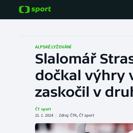
POPULÁRNÍ
DALŠÍ SPORTY
Fotbal
Americký fotbal
ALPSKÉ LYŽOVÁNÍ
Slalomář Stra
Hokej
Baseball a softbal
dočkal výhry v
Tenis
Basketbal
Atletika
zaskočil v dru
Biatlon
Cyklistika
Boby a skeleton
ČT sport
21. 1. 2024
|
Zdroj:
ČTK
,
ČT sport
Box