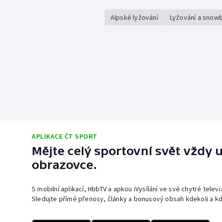
Alpské lyžování
Lyžování a snow
APLIKACE ČT SPORT
Mějte celý sportovní svět vždy u
obrazovce.
S mobilní aplikací, HbbTV a apkou iVysílání ve své chytré telev
Sledujte přímé přenosy, články a bonusový obsah kdekoli a kd