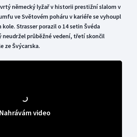
tvrtý německý lyžař v historii prestižní slalom v
iumfu ve Světovém poháru v kariéře se vyhoupl
kole. Strasser porazil o 14 setin Švéda
ý neudržel průběžné vedení, třetí skončil
le ze Švýcarska.
Nahrávám video