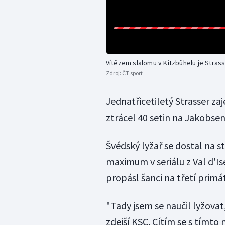
Vítězem slalomu v Kitzbühelu je Strass
Zdroj:
ČT sport
Jednatřicetiletý Strasser za
ztrácel 40 setin na Jakobsen
Švédský lyžař se dostal na st
maximum v seriálu z Val d'Is
propásl šanci na třetí primá
"Tady jsem se naučil lyžovat,
zdejší KSC. Cítím se s tímto