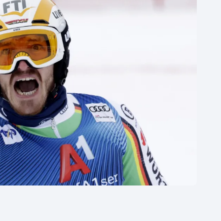
Moderní pětiboj
Triatlon
Motorsport
Veslování
Olympijské hry
Vodní slalom
Parasport
Volejbal
Plavání
Ostatní
Plážový volejbal