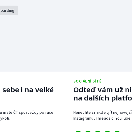
boarding
SOCIÁLNÍ SÍTĚ
 sebe i na velké
Odteď vám už nic
na dalších platf
izi máte ČT sport vždy po ruce.
Nenechte si nikde ujít nejnovější
ykoli.
Instagramu, Threads či YouTube 