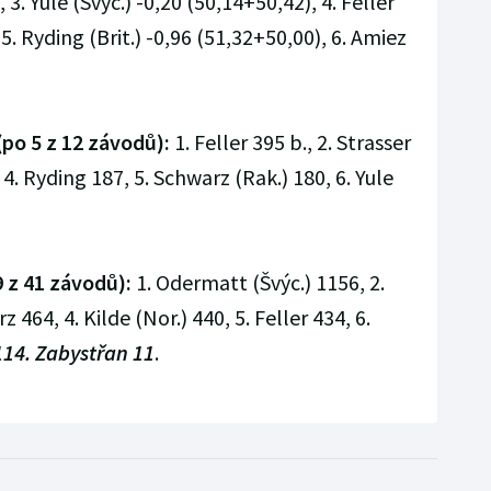
 3. Yule (Švýc.) -0,20 (50,14+50,42), 4. Feller
5. Ryding (Brit.) -0,96 (51,32+50,00), 6. Amiez
po 5 z 12 závodů):
1. Feller 395 b., 2. Strasser
 4. Ryding 187, 5. Schwarz (Rak.) 180, 6. Yule
 z 41 závodů):
1. Odermatt (Švýc.) 1156, 2.
z 464, 4. Kilde (Nor.) 440, 5. Feller 434, 6.
114. Zabystřan 11
.