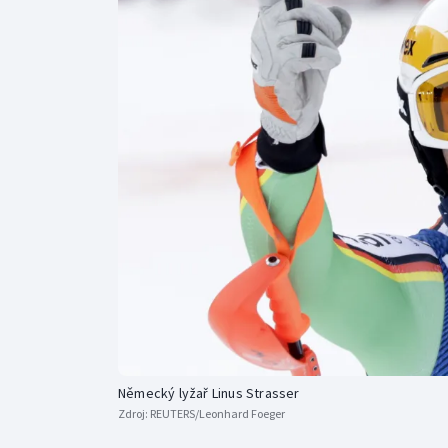
Curling
Dostihy
Florbal
Futsal
Golf
Gymnastika
Německý lyžař Linus Strasser
Zdroj:
REUTERS/Leonhard Foeger