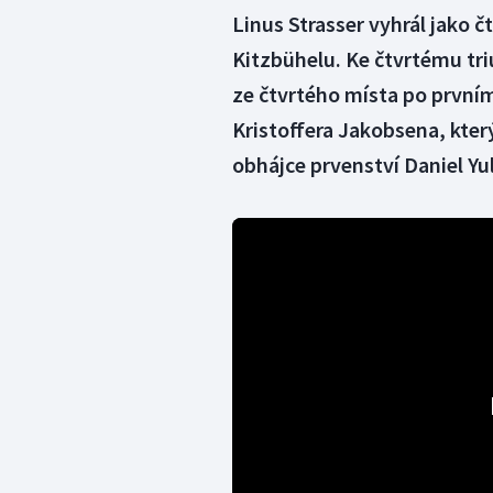
Linus Strasser vyhrál jako č
Kitzbühelu. Ke čtvrtému tr
ze čtvrtého místa po prvním 
Kristoffera Jakobsena, kter
obhájce prvenství Daniel Yu