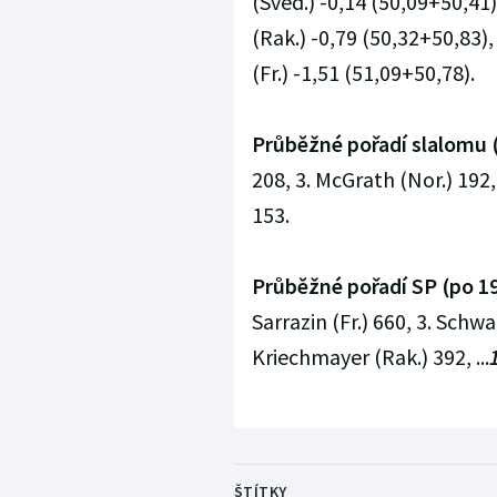
(Švéd.) -0,14 (50,09+50,41),
(Rak.) -0,79 (50,32+50,83), 
(Fr.) -1,51 (51,09+50,78).
Průběžné pořadí slalomu (
208, 3. McGrath (Nor.) 192,
153.
Průběžné pořadí SP (po 19
Sarrazin (Fr.) 660, 3. Schwar
Kriechmayer (Rak.) 392, ...
ŠTÍTKY