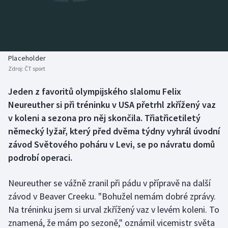
Baseball a softbal
Soutěže
Basketbal
Historické návraty
Biatlon
Aplikace ČT sport
Placeholder
Zdroj:
ČT sport
Boby a skeleton
AZ kvíz
Jeden z favoritů olympijského slalomu Felix
Neureuther si při tréninku v USA přetrhl zkřížený vaz
Box
v koleni a sezona pro něj skončila. Třiatřicetiletý
Curling
německý lyžař, který před dvěma týdny vyhrál úvodní
závod Světového poháru v Levi, se po návratu domů
Dostihy
podrobí operaci.
Florbal
Neureuther se vážně zranil při pádu v přípravě na další
závod v Beaver Creeku. "Bohužel nemám dobré zprávy.
Futsal
Na tréninku jsem si urval zkřížený vaz v levém koleni. To
znamená, že mám po sezoně," oznámil vicemistr světa
Golf