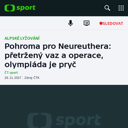
POPULÁRNÍ
SLEDOVAT
Fotbal
ALPSKÉ LYŽOVÁNÍ
Pohroma pro Neureuthera:
Hokej
přetržený vaz a operace,
olympiáda je pryč
Tenis
ČT sport
Atletika
26. 11. 2017
|
Zdroj:
ČTK
Cyklistika
DALŠÍ SPORTY
Americký fotbal
NEPŘEHLÉDNĚTE