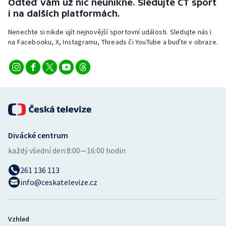
Odteď vám už nic neunikne. Sledujte ČT sport
Stolní tenis
i na dalších platformách.
Triatlon
Nenechte si nikde ujít nejnovější sportovní události. Sledujte nás i
na Facebooku, X, Instagramu, Threads či YouTube a buďte v obraze.
Veslování
Vodní slalom
Volejbal
Ostatní
Divácké centrum
každý všední den:
8:00—16:00 hodin
261 136 113
info@ceskatelevize.cz
Vzhled