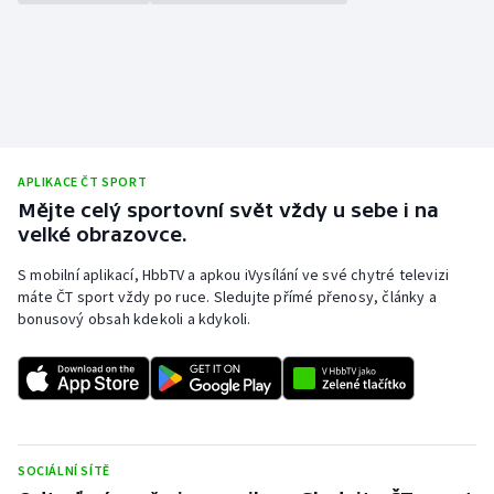
Olympijské hry
Parasport
Plavání
APLIKACE ČT SPORT
Plážový volejbal
Mějte celý sportovní svět vždy u sebe i na
velké obrazovce.
Ragby
S mobilní aplikací, HbbTV a apkou iVysílání ve své chytré televizi
máte ČT sport vždy po ruce. Sledujte přímé přenosy, články a
Rychlobruslení
bonusový obsah kdekoli a kdykoli.
Rychlostní kanoistika
Short track
Sportovní střelba
SOCIÁLNÍ SÍTĚ