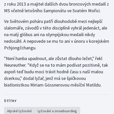
z roku 2013 a majitel dalších dvou bronzových medailí z
MS včetně letošního šampionátu ve Svatém Mořici.
Gymnastika
Ve Světovém poháru patří dlouhodobě mezi nejlepší
Házená
slalomáře, závodů v této disciplíně vyhrál jedenáct, ale
na malý glóbus ani na olympijskou medaili nikdy
Jezdectví
nedosáhl. A nepovede se mu to ani v únoru v korejském
Pchjongčchangu.
Judo
"Není hanba upadnout, ale zůstat dlouho ležet," řekl
Krasobruslení
Neureuther. "Když se na to mám podívat pozitivně, tak
aspoň teď budu moci trávit hodně času s naší malou
Lezení
dcerkou," dodal lyžař, jenž má se špičkovou
biatlonistkou Miriam Gössnerovou měsíční Matildu.
Lyže a snowboard
Moderní pětiboj
ŠTÍTKY
Motorsport
Alpské lyžování
Lyžování a snowboarding