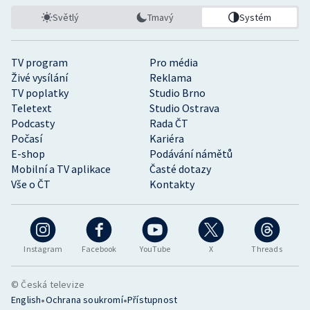
Světlý
Tmavý
Systém
TV program
Pro média
Živé vysílání
Reklama
TV poplatky
Studio Brno
Teletext
Studio Ostrava
Podcasty
Rada ČT
Počasí
Kariéra
E-shop
Podávání námětů
Mobilní a TV aplikace
Časté dotazy
Vše o ČT
Kontakty
Instagram
Facebook
YouTube
X
Threads
© Česká televize
•
•
English
Ochrana soukromí
Přístupnost