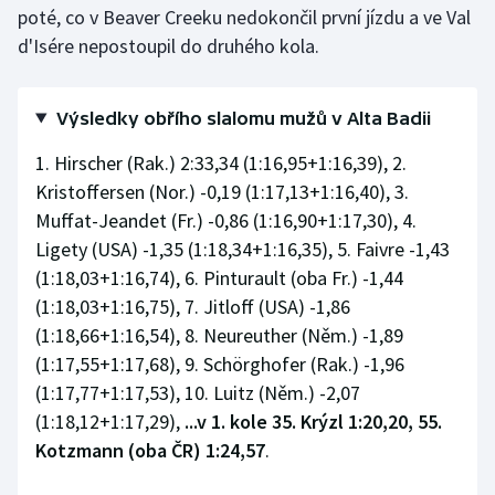
poté, co v Beaver Creeku nedokončil první jízdu a ve Val
Olympijské hry
d'Isére nepostoupil do druhého kola.
Parasport
Výsledky obřího slalomu mužů v Alta Badii
Plavání
1. Hirscher (Rak.) 2:33,34 (1:16,95+1:16,39), 2.
Kristoffersen (Nor.) -0,19 (1:17,13+1:16,40), 3.
Plážový volejbal
Muffat-Jeandet (Fr.) -0,86 (1:16,90+1:17,30), 4.
Ragby
Ligety (USA) -1,35 (1:18,34+1:16,35), 5. Faivre -1,43
(1:18,03+1:16,74), 6. Pinturault (oba Fr.) -1,44
Rychlobruslení
(1:18,03+1:16,75), 7. Jitloff (USA) -1,86
(1:18,66+1:16,54), 8. Neureuther (Něm.) -1,89
Rychlostní kanoistika
(1:17,55+1:17,68), 9. Schörghofer (Rak.) -1,96
(1:17,77+1:17,53), 10. Luitz (Něm.) -2,07
Short track
(1:18,12+1:17,29),
...v 1. kole 35. Krýzl 1:20,20, 55.
Kotzmann (oba ČR) 1:24,57
.
Sportovní střelba