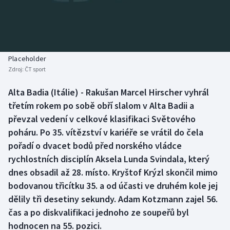
Baseball a softbal
Soutěže
Basketbal
Historické návraty
Biatlon
Aplikace ČT sport
Placeholder
Zdroj:
ČT sport
Boby a skeleton
AZ kvíz
Alta Badia (Itálie) - Rakušan Marcel Hirscher vyhrál
třetím rokem po sobě obří slalom v Alta Badii a
Box
převzal vedení v celkové klasifikaci Světového
Curling
poháru. Po 35. vítězství v kariéře se vrátil do čela
pořadí o dvacet bodů před norského vládce
Dostihy
rychlostních disciplín Aksela Lunda Svindala, který
dnes obsadil až 28. místo. Kryštof Krýzl skončil mimo
Florbal
bodovanou třicítku 35. a od účasti ve druhém kole jej
dělily tři desetiny sekundy. Adam Kotzmann zajel 56.
Futsal
čas a po diskvalifikaci jednoho ze soupeřů byl
hodnocen na 55. pozici.
Golf