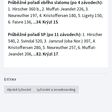
Průběžné pořadí obřího slalomu (po 4 závodech):
Stolní tenis
1. Hirscher 360 b., 2. Muffat-Jeandet 226, 3.
Neureuther 197, 4. Kristoffersen 180, 5. Ligety 150,
Triatlon
6. Faivre 136,
...34. Krýzl 15
.
Veslování
Průběžné pořadí SP (po 11 závodech):
1. Hirscher
Vodní slalom
540, 2. Svindal 520, 3. Jansrud (oba Nor.) 307, 4.
Kristoffersen 280, 5. Neureuther 257, 6. Muffat-
Volejbal
Jeandet 206,
...82. Krýzl 17
.
Ostatní
ŠTÍTKY
Alpské lyžování
Lyžování a snowboarding