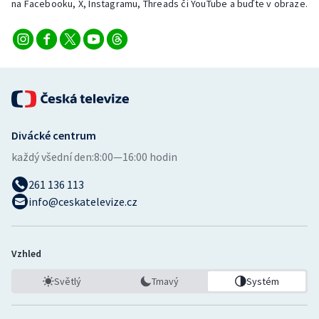
na Facebooku, X, Instagramu, Threads či YouTube a buďte v obraze.
Divácké centrum
každý všední den:
8:00—16:00 hodin
261 136 113
info@ceskatelevize.cz
Vzhled
Světlý
Tmavý
Systém