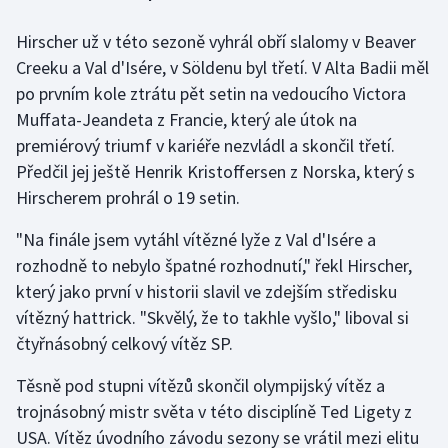
Hirscher už v této sezoně vyhrál obří slalomy v Beaver
Gymnastika
Creeku a Val d'Isére, v Söldenu byl třetí. V Alta Badii měl
po prvním kole ztrátu pět setin na vedoucího Victora
Házená
Muffata-Jeandeta z Francie, který ale útok na
Jezdectví
premiérový triumf v kariéře nezvládl a skončil třetí.
Předčil jej ještě Henrik Kristoffersen z Norska, který s
Judo
Hirscherem prohrál o 19 setin.
"Na finále jsem vytáhl vítězné lyže z Val d'Isére a
Krasobruslení
rozhodně to nebylo špatné rozhodnutí," řekl Hirscher,
Lezení
který jako první v historii slavil ve zdejším středisku
vítězný hattrick. "Skvělý, že to takhle vyšlo," liboval si
Lyže a snowboard
čtyřnásobný celkový vítěz SP.
Moderní pětiboj
Těsně pod stupni vítězů skončil olympijský vítěz a
trojnásobný mistr světa v této disciplíně Ted Ligety z
Motorsport
USA. Vítěz úvodního závodu sezony se vrátil mezi elitu