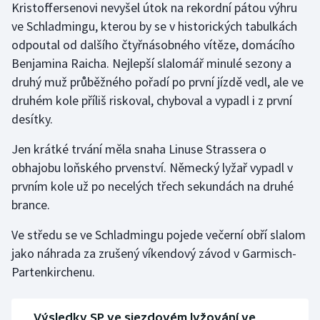
Kristoffersenovi nevyšel útok na rekordní pátou výhru
Olympijské hry
ve Schladmingu, kterou by se v historických tabulkách
odpoutal od dalšího čtyřnásobného vítěze, domácího
Parasport
Benjamina Raicha. Nejlepší slalomář minulé sezony a
druhý muž průběžného pořadí po první jízdě vedl, ale ve
Plavání
druhém kole příliš riskoval, chyboval a vypadl i z první
desítky.
Plážový volejbal
Jen krátké trvání měla snaha Linuse Strassera o
Ragby
obhajobu loňského prvenství. Německý lyžař vypadl v
prvním kole už po necelých třech sekundách na druhé
Rychlobruslení
brance.
Rychlostní kanoistika
Ve středu se ve Schladmingu pojede večerní obří slalom
jako náhrada za zrušený víkendový závod v Garmisch-
Short track
Partenkirchenu.
Sportovní střelba
Výsledky SP ve sjezdovém lyžování ve