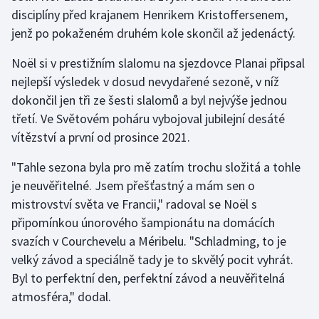
disciplíny před krajanem Henrikem Kristoffersenem,
jenž po pokaženém druhém kole skončil až jedenáctý.
Gymnastika
Noël si v prestižním slalomu na sjezdovce Planai připsal
Házená
nejlepší výsledek v dosud nevydařené sezoně, v níž
dokončil jen tři ze šesti slalomů a byl nejvýše jednou
Jezdectví
třetí. Ve Světovém poháru vybojoval jubilejní desáté
Judo
vítězství a první od prosince 2021.
"Tahle sezona byla pro mě zatím trochu složitá a tohle
Krasobruslení
je neuvěřitelné. Jsem přešťastný a mám sen o
mistrovství světa ve Francii," radoval se Noël s
Lezení
připomínkou únorového šampionátu na domácích
Lyže a snowboard
svazích v Courchevelu a Méribelu. "Schladming, to je
velký závod a speciálně tady je to skvělý pocit vyhrát.
Moderní pětiboj
Byl to perfektní den, perfektní závod a neuvěřitelná
atmosféra," dodal.
Motorsport