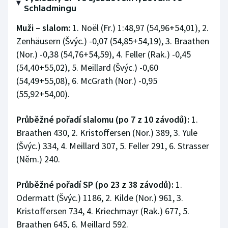
Stolní tenis
Schladmingu
Muži – slalom:
1. Noël (Fr.) 1:48,97 (54,96+54,01), 2.
Triatlon
Zenhäusern (Švýc.) -0,07 (54,85+54,19), 3. Braathen
(Nor.) -0,38 (54,76+54,59), 4. Feller (Rak.) -0,45
Veslování
(54,40+55,02), 5. Meillard (Švýc.) -0,60
(54,49+55,08), 6. McGrath (Nor.) -0,95
Vodní slalom
(55,92+54,00).
Volejbal
Průběžné pořadí slalomu (po 7 z 10 závodů):
1.
Ostatní
Braathen 430, 2. Kristoffersen (Nor.) 389, 3. Yule
(Švýc.) 334, 4. Meillard 307, 5. Feller 291, 6. Strasser
(Něm.) 240.
Průběžné pořadí SP (po 23 z 38 závodů):
1.
Odermatt (Švýc.) 1186, 2. Kilde (Nor.) 961, 3.
Kristoffersen 734, 4. Kriechmayr (Rak.) 677, 5.
Braathen 645, 6. Meillard 592.