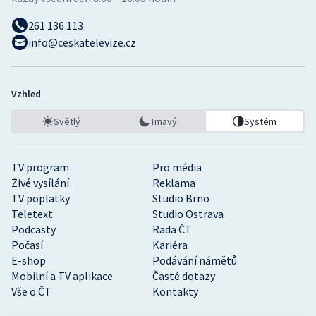
261 136 113
info@ceskatelevize.cz
Vzhled
Světlý
Tmavý
Systém
TV program
Pro média
Živé vysílání
Reklama
TV poplatky
Studio Brno
Teletext
Studio Ostrava
Podcasty
Rada ČT
Počasí
Kariéra
E-shop
Podávání námětů
Mobilní a TV aplikace
Časté dotazy
Vše o ČT
Kontakty