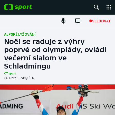
POPULÁRNÍ
SLEDOVAT
Fotbal
ALPSKÉ LYŽOVÁNÍ
Noël se raduje z výhry
Hokej
poprvé od olympiády, ovládl
večerní slalom ve
Tenis
Schladmingu
Atletika
ČT sport
24. 1. 2023
|
Zdroj:
ČTK
Cyklistika
DALŠÍ SPORTY
Americký fotbal
NEPŘEHLÉDNĚTE