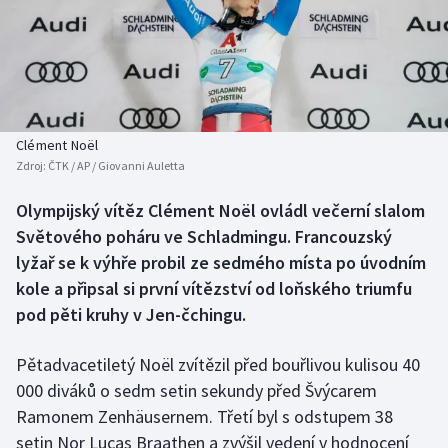
Baseball a softbal
Soutěže
Basketbal
Historické návraty
Biatlon
Aplikace ČT sport
Clément Noël
Boby a skeleton
AZ kvíz
Zdroj:
ČTK / AP / Giovanni Auletta
Box
Olympijský vítěz Clément Noël ovládl večerní slalom
Světového poháru ve Schladmingu. Francouzský
Curling
lyžař se k výhře probil ze sedmého místa po úvodním
kole a připsal si první vítězství od loňského triumfu
Dostihy
pod pěti kruhy v Jen-čchingu.
Florbal
Pětadvacetiletý Noël zvítězil před bouřlivou kulisou 40
000 diváků o sedm setin sekundy před Švýcarem
Futsal
Ramonem Zenhäusernem. Třetí byl s odstupem 38
setin Nor Lucas Braathen a zvýšil vedení v hodnocení
Golf