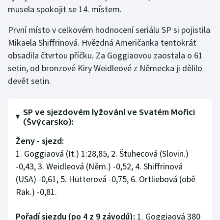
Stolní tenis
musela spokojit se 14. místem.
První místo v celkovém hodnocení seriálu SP si pojistila
Triatlon
Mikaela Shiffrinová. Hvězdná Američanka tentokrát
Veslování
obsadila čtvrtou příčku. Za Goggiaovou zaostala o 61
setin, od bronzové Kiry Weidleové z Německa ji dělilo
Vodní slalom
devět setin.
Volejbal
SP ve sjezdovém lyžování ve Svatém Mořici
(Švýcarsko):
Ostatní
Ženy - sjezd:
1. Goggiaová (It.) 1:28,85, 2. Štuhecová (Slovin.)
-0,43, 3. Weidleová (Něm.) -0,52, 4. Shiffrinová
(USA) -0,61, 5. Hütterová -0,75, 6. Ortliebová (obě
Rak.) -0,81.
Pořadí sjezdu (po 4 z 9 závodů):
1. Goggiaová 380