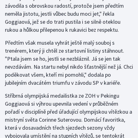
závodila s obrovskou radostí, protože jsem předtím
Olympijské hry
neměla jistotu, jestli vůbec budu moci jet," řekla
Goggiaová, jež se do trati pustila i se silně oteklou
Parasport
rukou a hůlkou přilepenou k rukavici bez respektu.
Plavání
Předtím však musela vyhrát ještě malý souboj s
trenérem, který ji chtěl ze startovní listiny stáhnout.
Plážový volejbal
"Ptala jsem se ho, jestli se nezbláznil. Já se jen tak
nevzdávám. Na startu nebyl nikdo šťastnější než já. Chci
Ragby
poděkovat všem, kteří mi pomohli," dodala po
jubilejním dvacátém triumfu v závodu SP v kariéře.
Rychlobruslení
Stříbrná olympijská medailistka ze ZOH v Pekingu
Rychlostní kanoistika
Goggiaová si výhrou upevnila vedení v průběžném
pořadí v disciplíně před úřadující olympijskou vítězkou a
Short track
mistryní světa Corinne Suterovou. Domácí favoritka,
která v dosavadních třech sjezdech sezony vždy
Sportovní střelba
vybojovala umístění na stupních vítězů, se tentokrát