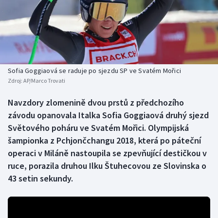
Baseball a softbal
Soutěže
Basketbal
Historické návraty
Biatlon
Aplikace ČT sport
Sofia Goggiaová se raduje po sjezdu SP ve Svatém Mořici
Boby a skeleton
AZ kvíz
Zdroj:
AP/Marco Trovati
Box
Navzdory zlomenině dvou prstů z předchozího
závodu opanovala Italka Sofia Goggiaová druhý sjezd
Curling
Světového poháru ve Svatém Mořici. Olympijská
šampionka z Pchjončchangu 2018, která po páteční
Dostihy
operaci v Miláně nastoupila se zpevňující destičkou v
ruce, porazila druhou Ilku Štuhecovou ze Slovinska o
Florbal
43 setin sekundy.
Futsal
Golf