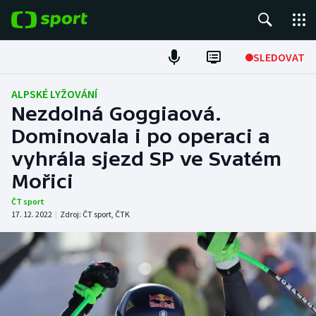
POPULÁRNÍ
SLEDOVAT
Fotbal
ALPSKÉ LYŽOVÁNÍ
Nezdolná Goggiaová.
Hokej
Dominovala i po operaci a
vyhrála sjezd SP ve Svatém
Tenis
Mořici
Atletika
ČT sport
17. 12. 2022
|
Zdroj:
ČT sport
,
ČTK
Cyklistika
DALŠÍ SPORTY
Americký fotbal
NEPŘEHLÉDNĚTE