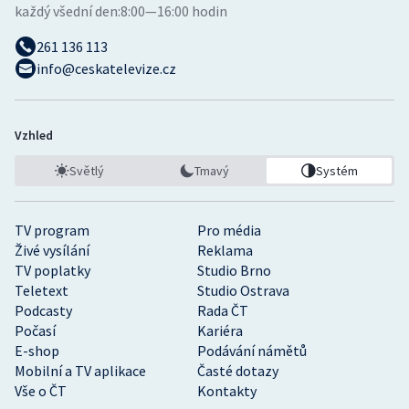
každý všední den:
8:00—16:00 hodin
261 136 113
info@ceskatelevize.cz
Vzhled
Světlý
Tmavý
Systém
TV program
Pro média
Živé vysílání
Reklama
TV poplatky
Studio Brno
Teletext
Studio Ostrava
Podcasty
Rada ČT
Počasí
Kariéra
E-shop
Podávání námětů
Mobilní a TV aplikace
Časté dotazy
Vše o ČT
Kontakty