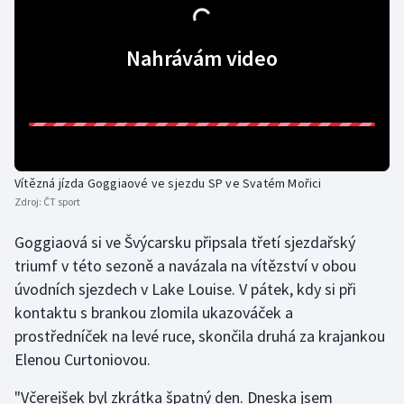
Gymnastika
Nahrávám video
Házená
Jezdectví
Judo
Vítězná jízda Goggiaové ve sjezdu SP ve Svatém Mořici
Zdroj:
ČT sport
Krasobruslení
Goggiaová si ve Švýcarsku připsala třetí sjezdařský
Lezení
triumf v této sezoně a navázala na vítězství v obou
úvodních sjezdech v Lake Louise. V pátek, kdy si při
Lyže a snowboard
kontaktu s brankou zlomila ukazováček a
prostředníček na levé ruce, skončila druhá za krajankou
Moderní pětiboj
Elenou Curtoniovou.
Motorsport
"Včerejšek byl zkrátka špatný den. Dneska jsem