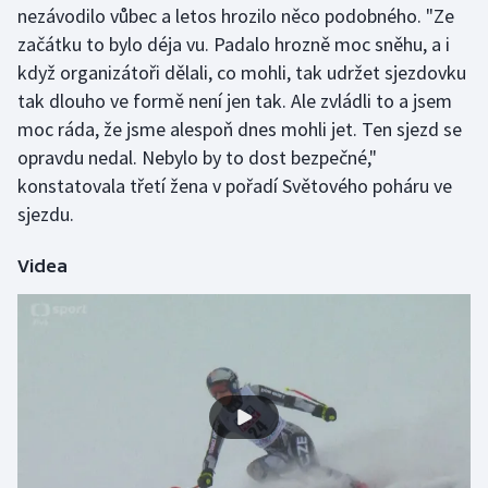
nezávodilo vůbec a letos hrozilo něco podobného. "Ze
Olympijské hry
začátku to bylo déja vu. Padalo hrozně moc sněhu, a i
když organizátoři dělali, co mohli, tak udržet sjezdovku
Parasport
tak dlouho ve formě není jen tak. Ale zvládli to a jsem
moc ráda, že jsme alespoň dnes mohli jet. Ten sjezd se
Plavání
opravdu nedal. Nebylo by to dost bezpečné,"
konstatovala třetí žena v pořadí Světového poháru ve
Plážový volejbal
sjezdu.
Ragby
Videa
Rychlobruslení
Rychlostní kanoistika
Short track
Sportovní střelba