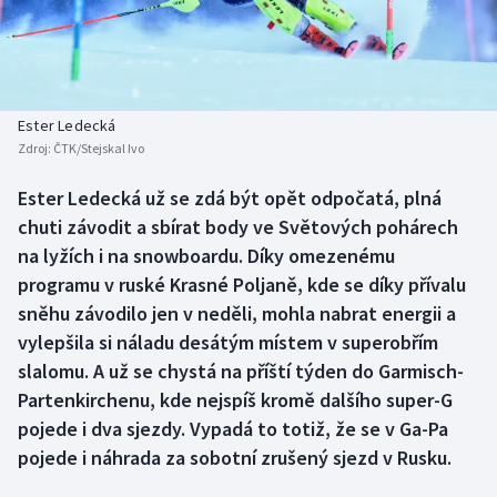
Baseball a softbal
Soutěže
Basketbal
Historické návraty
Biatlon
Aplikace ČT sport
Ester Ledecká
Zdroj:
ČTK/Stejskal Ivo
Boby a skeleton
AZ kvíz
Ester Ledecká už se zdá být opět odpočatá, plná
chuti závodit a sbírat body ve Světových pohárech
Box
na lyžích i na snowboardu. Díky omezenému
Curling
programu v ruské Krasné Poljaně, kde se díky přívalu
sněhu závodilo jen v neděli, mohla nabrat energii a
Dostihy
vylepšila si náladu desátým místem v superobřím
slalomu. A už se chystá na příští týden do Garmisch-
Florbal
Partenkirchenu, kde nejspíš kromě dalšího super-G
pojede i dva sjezdy. Vypadá to totiž, že se v Ga-Pa
Futsal
pojede i náhrada za sobotní zrušený sjezd v Rusku.
Golf