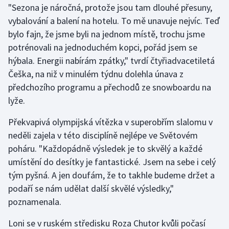
"Sezona je náročná, protože jsou tam dlouhé přesuny,
vybalování a balení na hotelu. To mě unavuje nejvíc. Teď
Gymnastika
bylo fajn, že jsme byli na jednom místě, trochu jsme
potrénovali na jednoduchém kopci, pořád jsem se
Házená
hýbala. Energii nabírám zpátky," tvrdí čtyřiadvacetiletá
Jezdectví
Češka, na niž v minulém týdnu dolehla únava z
předchozího programu a přechodů ze snowboardu na
Judo
lyže.
Překvapivá olympijská vítězka v superobřím slalomu v
Krasobruslení
neděli zajela v této disciplíně nejlépe ve Světovém
Lezení
poháru. "Každopádně výsledek je to skvělý a každé
umístění do desítky je fantastické. Jsem na sebe i celý
Lyže a snowboard
tým pyšná. A jen doufám, že to takhle budeme držet a
podaří se nám udělat další skvělé výsledky,"
Moderní pětiboj
poznamenala.
Motorsport
Loni se v ruském středisku Roza Chutor kvůli počasí