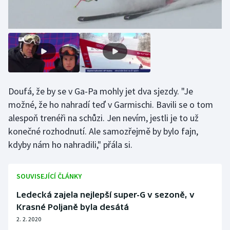
Stolní tenis
Triatlon
Veslování
Vodní slalom
Doufá, že by se v Ga-Pa mohly jet dva sjezdy. "Je
možné, že ho nahradí teď v Garmischi. Bavili se o tom
Volejbal
alespoň trenéři na schůzi. Jen nevím, jestli je to už
konečné rozhodnutí. Ale samozřejmě by bylo fajn,
Ostatní
kdyby nám ho nahradili," přála si.
SOUVISEJÍCÍ ČLÁNKY
Ledecká zajela nejlepší super-G v sezoně, v
Krasné Poljaně byla desátá
2. 2. 2020