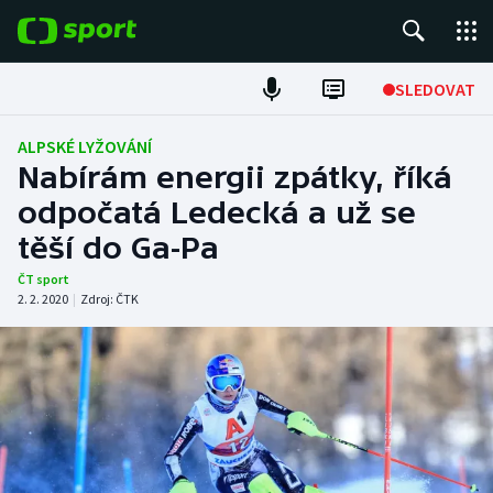
POPULÁRNÍ
SLEDOVAT
Fotbal
ALPSKÉ LYŽOVÁNÍ
Nabírám energii zpátky, říká
Hokej
odpočatá Ledecká a už se
těší do Ga-Pa
Tenis
ČT sport
Atletika
2. 2. 2020
|
Zdroj:
ČTK
Cyklistika
DALŠÍ SPORTY
Americký fotbal
NEPŘEHLÉDNĚTE