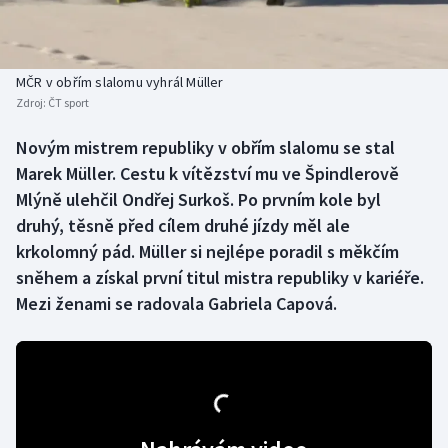
Baseball a softbal
Soutěže
Basketbal
Historické návraty
MČR v obřím slalomu vyhrál Müller
Zdroj:
ČT sport
Biatlon
Aplikace ČT sport
Novým mistrem republiky v obřím slalomu se stal
Boby a skeleton
AZ kvíz
Marek Müller. Cestu k vítězství mu ve Špindlerově
Mlýně ulehčil Ondřej Surkoš. Po prvním kole byl
Box
druhý, těsně před cílem druhé jízdy měl ale
krkolomný pád. Müller si nejlépe poradil s měkčím
Curling
sněhem a získal první titul mistra republiky v kariéře.
Mezi ženami se radovala Gabriela Capová.
Dostihy
Florbal
Futsal
Golf