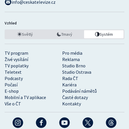
info@ceskatelevize.cz
Vzhled
Světlý
Tmavý
Systém
TV program
Pro média
Živé vysílání
Reklama
TV poplatky
Studio Brno
Teletext
Studio Ostrava
Podcasty
Rada ČT
Počasí
Kariéra
E-shop
Podávání námětů
Mobilní a TV aplikace
Časté dotazy
Vše o ČT
Kontakty