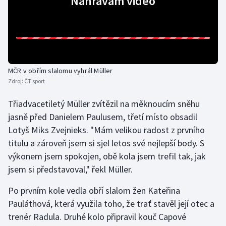
Nahrávám video
Gymnastika
Házená
MČR v obřím slalomu vyhrál Müller
Jezdectví
Zdroj:
ČT sport
Judo
Třiadvacetiletý Müller zvítězil na měknoucím sněhu
jasně před Danielem Paulusem, třetí místo obsadil
Krasobruslení
Lotyš Miks Zvejnieks. "Mám velikou radost z prvního
titulu a zároveň jsem si sjel letos své nejlepší body. S
Lezení
výkonem jsem spokojen, obě kola jsem trefil tak, jak
jsem si představoval," řekl Müller.
Lyže a snowboard
Po prvním kole vedla obří slalom žen Kateřina
Moderní pětiboj
Pauláthová, která využila toho, že trať stavěl její otec a
trenér Radula. Druhé kolo připravil kouč Capové
Motorsport