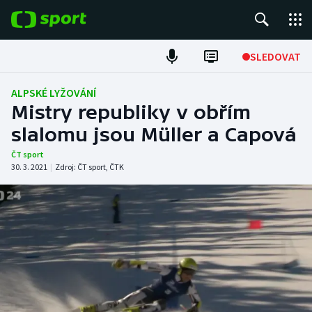
POPULÁRNÍ
SLEDOVAT
Fotbal
ALPSKÉ LYŽOVÁNÍ
Mistry republiky v obřím
Hokej
slalomu jsou Müller a Capová
Tenis
ČT sport
30. 3. 2021
|
Zdroj:
ČT sport
,
ČTK
Atletika
Cyklistika
DALŠÍ SPORTY
Americký fotbal
NEPŘEHLÉDNĚTE