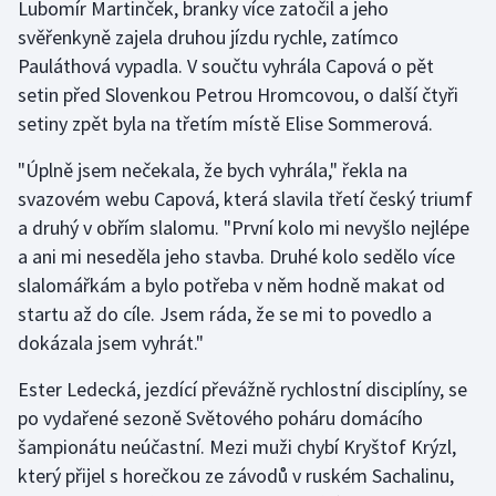
Lubomír Martinček, branky více zatočil a jeho
Olympijské hry
svěřenkyně zajela druhou jízdu rychle, zatímco
Pauláthová vypadla. V součtu vyhrála Capová o pět
Parasport
setin před Slovenkou Petrou Hromcovou, o další čtyři
setiny zpět byla na třetím místě Elise Sommerová.
Plavání
"Úplně jsem nečekala, že bych vyhrála," řekla na
Plážový volejbal
svazovém webu Capová, která slavila třetí český triumf
a druhý v obřím slalomu. "První kolo mi nevyšlo nejlépe
Ragby
a ani mi neseděla jeho stavba. Druhé kolo sedělo více
slalomářkám a bylo potřeba v něm hodně makat od
Rychlobruslení
startu až do cíle. Jsem ráda, že se mi to povedlo a
dokázala jsem vyhrát."
Rychlostní kanoistika
Ester Ledecká, jezdící převážně rychlostní disciplíny, se
Short track
po vydařené sezoně Světového poháru domácího
šampionátu neúčastní. Mezi muži chybí Kryštof Krýzl,
Sportovní střelba
který přijel s horečkou ze závodů v ruském Sachalinu,