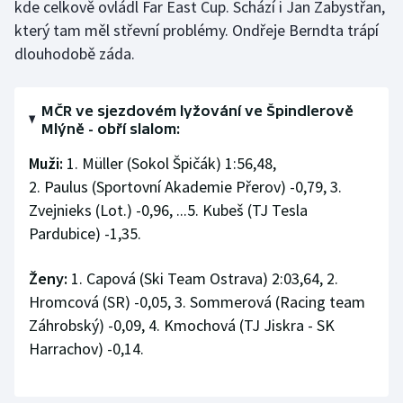
kde celkově ovládl Far East Cup. Schází i Jan Zabystřan,
Stolní tenis
který tam měl střevní problémy. Ondřeje Berndta trápí
dlouhodobě záda.
Triatlon
Veslování
MČR ve sjezdovém lyžování ve Špindlerově
Mlýně - obří slalom:
Vodní slalom
Muži:
1. Müller (Sokol Špičák) 1:56,48,
2. Paulus (Sportovní Akademie Přerov) -0,79, 3.
Volejbal
Zvejnieks (Lot.) -0,96, ...5. Kubeš (TJ Tesla
Ostatní
Pardubice) -1,35.
Ženy:
1. Capová (Ski Team Ostrava) 2:03,64, 2.
Hromcová (SR) -0,05, 3. Sommerová (Racing team
Záhrobský) -0,09, 4. Kmochová (TJ Jiskra - SK
Harrachov) -0,14.