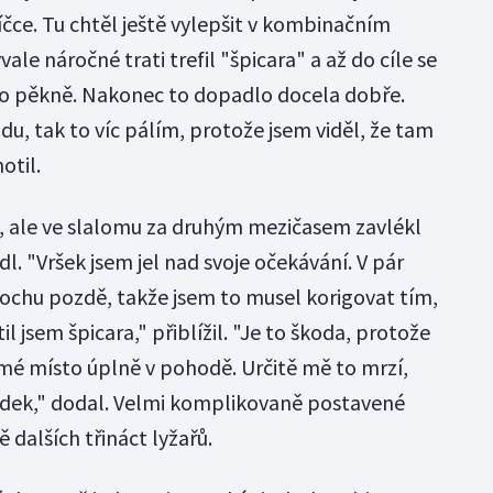
říčce. Tu chtěl ještě vylepšit v kombinačním
le náročné trati trefil "špicara" a až do cíle se
lo pěkně. Nakonec to dopadlo docela dobře.
du, tak to víc pálím, protože jsem viděl, že tam
otil.
u, ale ve slalomu za druhým mezičasem zavlékl
dl. "Vršek jsem jel nad svoje očekávání. V pár
ochu pozdě, takže jsem to musel korigovat tím,
il jsem špicara," přiblížil. "Je to škoda, protože
mé místo úplně v pohodě. Určitě mě to mrzí,
edek," dodal. Velmi komplikovaně postavené
 dalších třináct lyžařů.