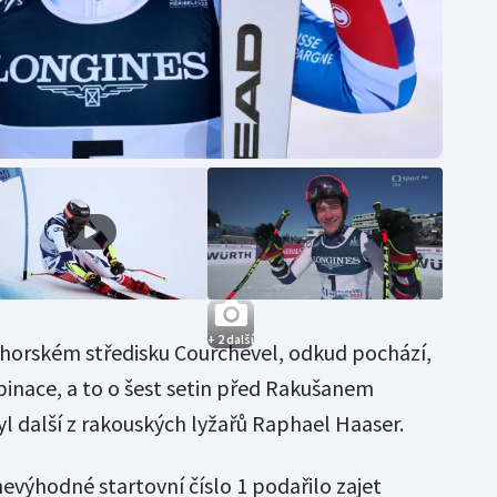
+ 2 další
 horském středisku Courchevel, odkud pochází,
binace, a to o šest setin před Rakušanem
 další z rakouských lyžařů Raphael Haaser.
nevýhodné startovní číslo 1 podařilo zajet