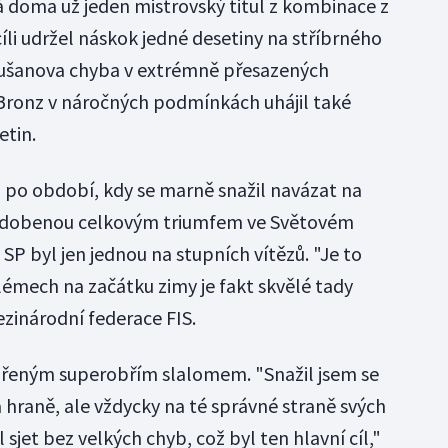
 doma už jeden mistrovský titul z kombinace z
 cíli udržel náskok jedné desetiny na stříbrného
šanova chyba v extrémně přesazených
Bronz v náročných podmínkách uhájil také
etin.
ol po období, kdy se marně snažil navázat na
ozdobenou celkovým triumfem ve Světovém
SP byl jen jednou na stupních vítězů. "Je to
lémech na začátku zimy je fakt skvělé tady
ezinárodní federace FIS.
dařeným superobřím slalomem. "Snažil jsem se
 hraně, ale vždycky na té správné straně svých
 sjet bez velkých chyb, což byl ten hlavní cíl,"