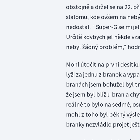
obstojně a držel se na 22. p
slalomu, kde ovšem na nebýva
nedostal. "Super-G se mi je
Určitě kdybych jel někde vza
nebyl žádný problém," hodn
Mohl útočit na první desítk
lyži za jednu z branek a vypa
branách jsem bohužel byl tr
že jsem byl blíž u bran a chyt
reálně to bylo na sedmé, os
mohl z toho byl pěkný výsl
branky nezvládlo projet ještě