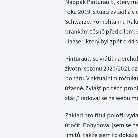
Naopak Pinturault, který má
roku 2019, situaci zvládl a v
Schwarze. Pomohla mu Raku
brankám těsně před cílem. 
Haaser, který byl zpět o 44 s
Pinturault se vrátil na vrch
životní sezonu 2020/2021 
poháru. V aktuálním ročníku 
úžasné. Zvlášť po těch prob
stát," radoval se na webu m
Základ pro titul položil vy
útočit. Pohyboval jsem se na
limitů, takže jsem to dokázal