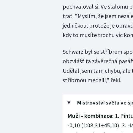
pochvaloval si. Ve slalomu 
trať. "Myslím, že jsem nezaj
jedničkou, protože je opravd
kdy to musíte trochu víc kont
Schwarz byl se stříbrem spo
obzvlášť ta závěrečná pasáž
Udělal jsem tam chybu, ale 
stříbrnou medaili," řekl.
Mistrovství světa ve s
Muži - kombinace:
1. Pintu
-0,10 (1:08,31+45,10), 3. H