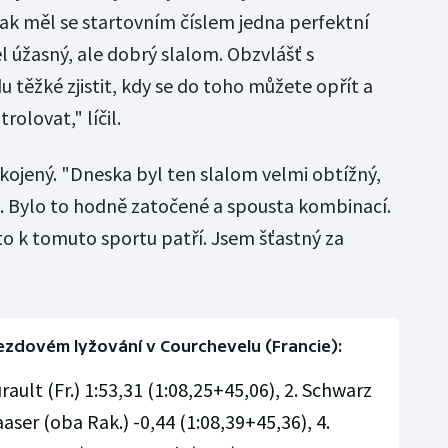
pak měl se startovním číslem jedna perfektní
el úžasný, ale dobrý slalom. Obzvlášť s
u těžké zjistit, kdy se do toho můžete opřít a
rolovat," líčil.
kojený. "Dneska byl ten slalom velmi obtížný,
. Bylo to hodně zatočené a spousta kombinací.
to k tomuto sportu patří. Jsem šťastný za
jezdovém lyžování v Courchevelu (Francie):
rault (Fr.) 1:53,31 (1:08,25+45,06), 2. Schwarz
aaser (oba Rak.) -0,44 (1:08,39+45,36), 4.