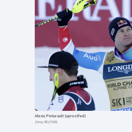
Curling
Dostihy
Florbal
Futsal
Golf
Gymnastika
Alexis Pinturault (uprostřed)
Zdroj:
REUTERS