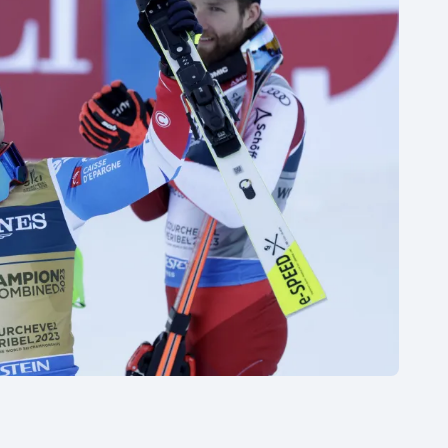
Moderní pětiboj
Triatlon
Motorsport
Veslování
Olympijské hry
Vodní slalom
Parasport
Volejbal
Plavání
Ostatní
Plážový volejbal