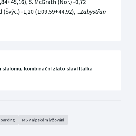
84+45,16), 5. McGrath (Nor.) -0,72
 (Švýc.) -1,20 (1:09,59+44,92), ...
Zabystřan
 slalomu, kombinační zlato slaví Italka
boarding
MS v alpském lyžování