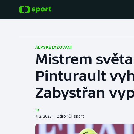
POPULÁRNÍ
DALŠÍ SPORTY
Fotbal
Americký fotbal
ALPSKÉ LYŽOVÁNÍ
Mistrem světa
Hokej
Baseball a softbal
Pinturault vy
Tenis
Basketbal
Atletika
Zabystřan vyp
Biatlon
Cyklistika
Boby a skeleton
jir
7. 2. 2023
|
Zdroj:
ČT sport
Box