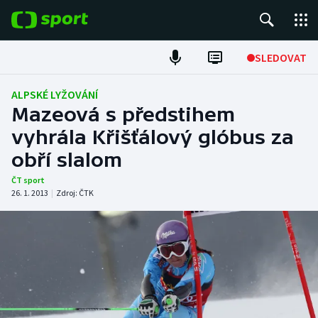
POPULÁRNÍ
SLEDOVAT
Fotbal
ALPSKÉ LYŽOVÁNÍ
Mazeová s předstihem
Hokej
vyhrála Křišťálový glóbus za
obří slalom
Tenis
ČT sport
Atletika
26. 1. 2013
|
Zdroj:
ČTK
Cyklistika
DALŠÍ SPORTY
Americký fotbal
NEPŘEHLÉDNĚTE