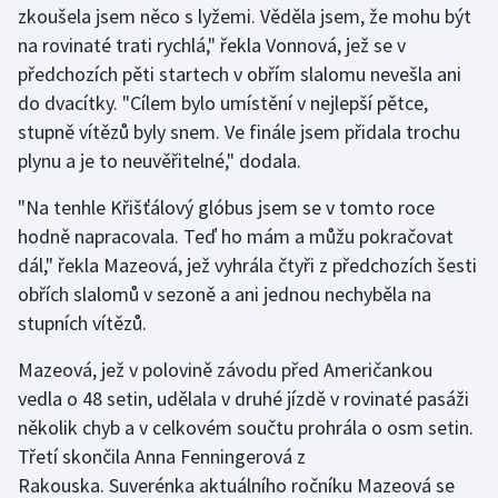
zkoušela jsem něco s lyžemi. Věděla jsem, že mohu být
na rovinaté trati rychlá," řekla Vonnová, jež se v
Gymnastika
předchozích pěti startech v obřím slalomu nevešla ani
do dvacítky. "Cílem bylo umístění v nejlepší pětce,
Házená
stupně vítězů byly snem. Ve finále jsem přidala trochu
Jezdectví
plynu a je to neuvěřitelné," dodala.
"Na tenhle Křišťálový glóbus jsem se v tomto roce
Judo
hodně napracovala. Teď ho mám a můžu pokračovat
dál," řekla Mazeová, jež vyhrála čtyři z předchozích šesti
Krasobruslení
obřích slalomů v sezoně a ani jednou nechyběla na
Lezení
stupních vítězů.
Mazeová, jež v polovině závodu před Američankou
Lyže a snowboard
vedla o 48 setin, udělala v druhé jízdě v rovinaté pasáži
Moderní pětiboj
několik chyb a v celkovém součtu prohrála o osm setin.
Třetí skončila Anna Fenningerová z
Motorsport
Rakouska. Suverénka aktuálního ročníku Mazeová se