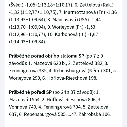
Stolní tenis
(Švéd.) -1,05 (1:13,18+1:10,17), 6. Zettelová (Rak.)
-1,32 (1:12,77+1:10,75), 7. Marmottanová (Fr.) -1,36
Triatlon
(1:13,93+1:09,64), 8. Mancusová (USA) -1,44
(1:13,70+1:09,94), 9. Worleyová (Fr.) -1,53
Veslování
(1:12,96+1:10,77), 10. Karbonová (It.) -1,67
(1:14,03+1:09,84).
Vodní slalom
Průběžné pořad obřího slalomu SP
(po 7 z 9
Volejbal
závodů): 1. Mazeová 620 b., 2. Zettelová 382, 3.
Fenningerová 335, 4. Rebensburgová (Něm.) 301, 5.
Ostatní
Worleyová 299, 6. Höflová-Rieschová 198.
Průběžné pořadí SP
(po 24 z 37 závodů): 1.
Mazeová 1554, 2. Höflová-Rieschová 806, 3.
Vonnová 740, 4. Fenningerová 704, 5. Zettelová
637, 6. Rebensburgová 585, ...47. Záhrobská 106.