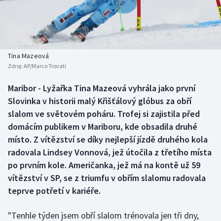
Baseball a softbal
Soutěže
Basketbal
Historické návraty
Biatlon
Aplikace ČT sport
Tina Mazeová
Zdroj:
AP/Marco Trovati
Boby a skeleton
AZ kvíz
Maribor - Lyžařka Tina Mazeová vyhrála jako první
Slovinka v historii malý Křišťálový glóbus za obří
Box
slalom ve světovém poháru. Trofej si zajistila před
Curling
domácím publikem v Mariboru, kde obsadila druhé
místo. Z vítězství se díky nejlepší jízdě druhého kola
Dostihy
radovala Lindsey Vonnová, jež útočila z třetího místa
po prvním kole. Američanka, jež má na kontě už 59
Florbal
vítězství v SP, se z triumfu v obřím slalomu radovala
teprve potřetí v kariéře.
Futsal
"Tenhle týden jsem obří slalom trénovala jen tři dny,
Golf