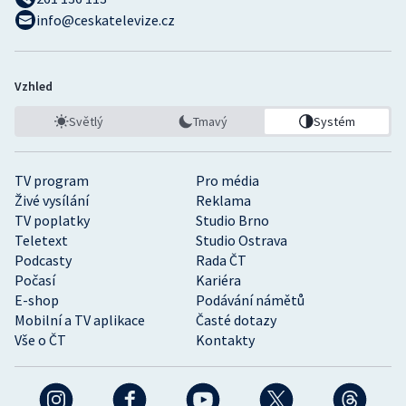
info@ceskatelevize.cz
Vzhled
Světlý
Tmavý
Systém
TV program
Pro média
Živé vysílání
Reklama
TV poplatky
Studio Brno
Teletext
Studio Ostrava
Podcasty
Rada ČT
Počasí
Kariéra
E-shop
Podávání námětů
Mobilní a TV aplikace
Časté dotazy
Vše o ČT
Kontakty