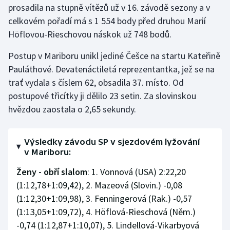
prosadila na stupně vítězů už v 16. závodě sezony a v
Olympijské hry
celkovém pořadí má s 1 554 body před druhou Marií
Höflovou-Rieschovou náskok už 748 bodů.
Parasport
Postup v Mariboru unikl jediné Češce na startu Kateřině
Plavání
Pauláthové. Devatenáctiletá reprezentantka, jež se na
trať vydala s číslem 62, obsadila 37. místo. Od
Plážový volejbal
postupové třicítky ji dělilo 23 setin. Za slovinskou
hvězdou zaostala o 2,65 sekundy.
Ragby
Rychlobruslení
Výsledky závodu SP v sjezdovém lyžování
v Mariboru:
Rychlostní kanoistika
Ženy - obří slalom
: 1. Vonnová (USA) 2:22,20
(1:12,78+1:09,42), 2. Mazeová (Slovin.) -0,08
Short track
(1:12,30+1:09,98), 3. Fenningerová (Rak.) -0,57
(1:13,05+1:09,72), 4. Höflová-Rieschová (Něm.)
Sportovní střelba
-0,74 (1:12,87+1:10,07), 5. Lindellová-Vikarbyová