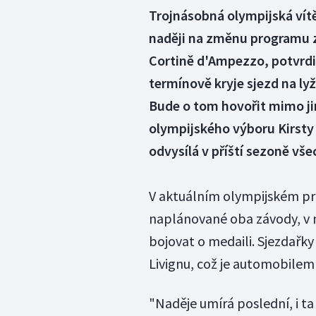
Trojnásobná olympijská vítě
naději na změnu programu z
Cortině d'Ampezzo, potvrdila
termínově kryje sjezd na lyž
Bude o tom hovořit mimo j
olympijského výboru Kirsty
odvysílá v příští sezoně vš
V aktuálním olympijském pro
naplánované oba závody, v 
bojovat o medaili. Sjezdařky
Livignu, což je automobilem 
"Naděje umírá poslední, i ta