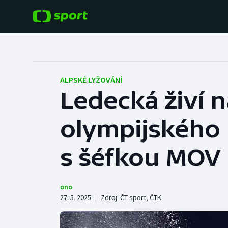
POPULÁRNÍ
DALŠÍ SPORTY
Fotbal
Americký fotbal
ALPSKÉ LYŽOVÁNÍ
Ledecká živí 
Hokej
Baseball a softbal
olympijského
Tenis
Basketbal
Atletika
s šéfkou MOV
Biatlon
Cyklistika
Boby a skeleton
ono
27. 5. 2025
|
Zdroj:
ČT sport
,
ČTK
Box