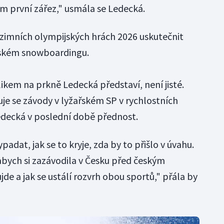
mám první zářez," usmála se Ledecká.
 zimních olympijských hrách 2026 uskutečnit
pském snowboardingu.
ikem na prkně Ledecká představí, není jisté.
je se závody v lyžařském SP v rychlostních
edecká v poslední době přednost.
padat, jak se to kryje, zda by to přišlo v úvahu.
abych si zazávodila v Česku před českým
jde a jak se ustálí rozvrh obou sportů," přála by