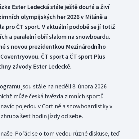
zka Ester Ledecká stále ještě doufá a živí
imních olympijských her 2026 v Miláně a
 pro ČT sport. V aktuální podobě se jí totiž
ích a paralelní obří slalom na snowboardu.
iné s novou prezidentkou Mezinárodního
 Coventryovou. ČT sport a ČT sport Plus
echny závody Ester Ledecké.
gramu jsou stále na neděli 8. února 2026
nichž může česká hvězda zimních sportů
 navíc pojedou v Cortině a snowboardistky v
zhruba šest hodin jízdy od sebe.
 naše. Pořád se o tom vedou různé diskuse, teď