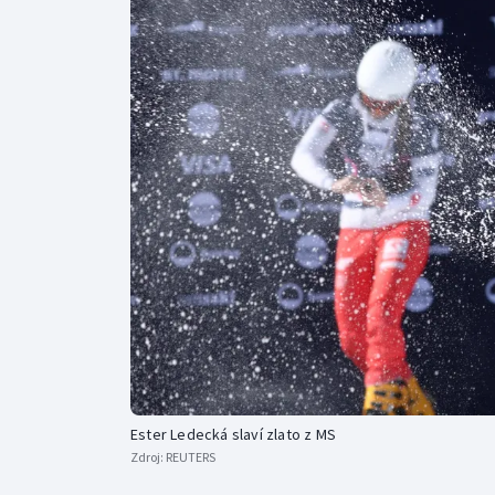
Curling
Dostihy
Florbal
Futsal
Golf
Gymnastika
Ester Ledecká slaví zlato z MS
Zdroj:
REUTERS