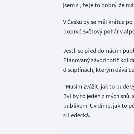
jsem si, že je to dobrý, že 
V Česku by se měl krátce po
poprvé Světový pohár v al
Jestli se před domácím publ
Plánovaný závod totiž kolidu
disciplínách, kterým dává L
"Musím zvážit, jak to bude vy
Byl by to jeden z mých snů, 
publikem. Uvidíme, jak to pů
si Ledecká.