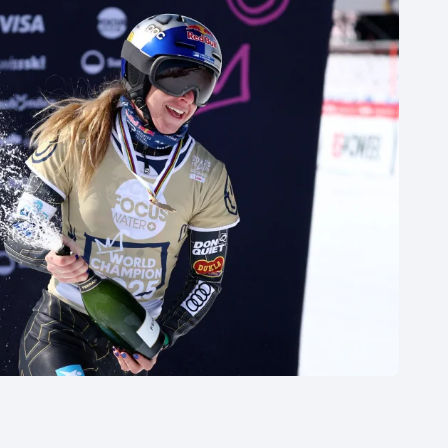
Moderní pětiboj
Triatlon
Motorsport
Veslování
Olympijské hry
Vodní slalom
Parasport
Volejbal
Plavání
Ostatní
Plážový volejbal