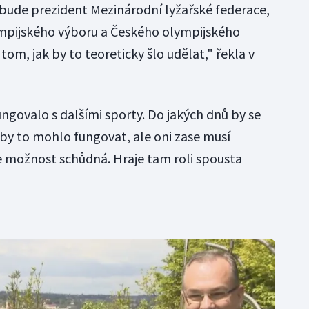
e bude prezident Mezinárodní lyžařské federace,
mpijského výboru a Českého olympijského
tom, jak by to teoreticky šlo udělat," řekla v
ngovalo s dalšími sporty. Do jakých dnů by se
y to mohlo fungovat, ale oni zase musí
le možnost schůdná. Hraje tam roli spousta