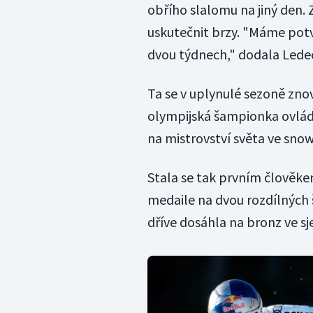
obřího slalomu na jiný den. 
uskutečnit brzy. "Máme potvr
dvou týdnech," dodala Lede
Ta se v uplynulé sezoně zno
olympijská šampionka ovlád
na mistrovství světa ve sno
Stala se tak prvním člověkem
medaile na dvou rozdílných
dříve dosáhla na bronz ve 