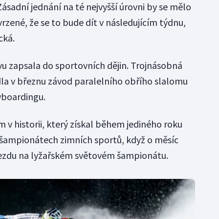
Zásadní jednání na té nejvyšší úrovni by se mělo
zené, že se to bude dít v následujícím týdnu,
cká.
vu zapsala do sportovních dějin. Trojnásobná
la v březnu závod paralelního obřího slalomu
wboardingu.
 v historii, který získal během jediného roku
 šampionátech zimních sportů, když o měsíc
sjezdu na lyžařském světovém šampionátu.