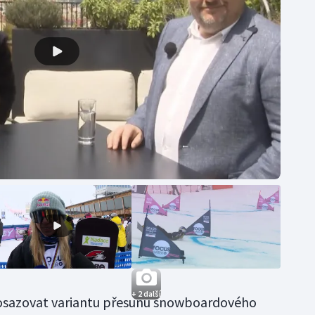
+ 2 další
osazovat variantu přesunu snowboardového