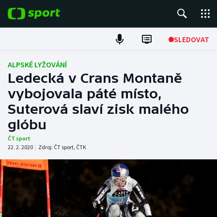
POPULÁRNÍ
SLEDOVAT
Fotbal
ALPSKÉ LYŽOVÁNÍ
Ledecká v Crans Montaně
Hokej
vybojovala páté místo,
Suterová slaví zisk malého
Tenis
glóbu
Atletika
ČT sport
22. 2. 2020
|
Zdroj:
ČT sport
,
ČTK
Cyklistika
DALŠÍ SPORTY
Americký fotbal
NEPŘEHLÉDNĚTE