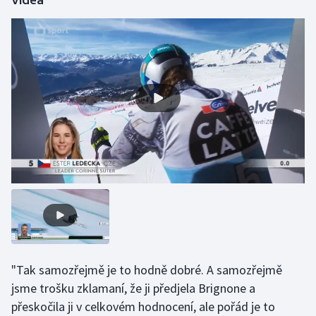
Videa
Olympijské hry
Parasport
Plavání
Plážový volejbal
Ragby
Rychlobruslení
Rychlostní kanoistika
Short track
"Tak samozřejmě je to hodně dobré. A samozřejmě
jsme trošku zklamaní, že ji předjela Brignone a
Sportovní střelba
přeskočila ji v celkovém hodnocení, ale pořád je to