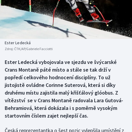
Baseball a softbal
Soutěže
Basketbal
Historické návraty
Biatlon
Aplikace ČT sport
Ester Ledecká
Boby a skeleton
AZ kvíz
Zdroj:
ČTK/AP/Gabriele Facciotti
Box
Ester Ledecká vybojovala ve sjezdu ve švýcarské
Crans Montaně páté místo a stále se tak drží v
Curling
popředí celkového hodnocení disciplíny. To už
jistojistě ovládne Corinne Suterová, která si díky
Dostihy
druhému místu zajistila malý křišťálový glóobus. Z
vítězství se v Crans Montaně radovala Lara Gutová-
Florbal
Behramiová, která dokázala i s poměrně vysokým
startovním číslem zajet nejlepší čas.
Futsal
Česká reprezentantka o šest pozic vylepšila umístění z
Golf