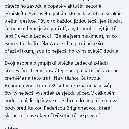
pátečního závodu a popáté v aktuální sezoně
lyžařského Světového poháru skončila v této disciplíně
Gymnastika
v elitní desítce. "Bylo to každou jízdou lepší, jen škoda,
Házená
že tu nejedeme ještě potřetí, aby to mohlo být ještě
lepší," uvedla Ledecká. "Zajela jsem maximum, na co
Jezdectví
jsem v tu chvíli měla. A nejezdím proti nějakým
ořezávátkům, jsou to nejlepší holky na světě," dodala.
Judo
Dvojnásobná olympijská vítězka Ledecká zvládla
Krasobruslení
především střední pasáž lépe než při páteční závodní
premiéře na této trati. Na vítěznou Gutovou-
Lezení
Behramiovou ztratila 39 setin a zaznamenala svůj
čtvrtý nejlepší výsledek ze sjezdu vůbec. V celkovém
Lyže a snowboard
hodnocení disciplíny se udržela na druhé příčce o dva
body před Italkou Federicou Brignoneovou, která
Moderní pětiboj
skončila s náskokem čtyř setin těsně před ní.
Motorsport