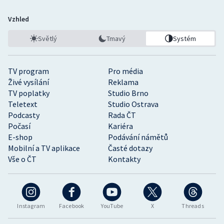
Vzhled
Světlý
Tmavý
Systém
TV program
Pro média
Živé vysílání
Reklama
TV poplatky
Studio Brno
Teletext
Studio Ostrava
Podcasty
Rada ČT
Počasí
Kariéra
E-shop
Podávání námětů
Mobilní a TV aplikace
Časté dotazy
Vše o ČT
Kontakty
Instagram
Facebook
YouTube
X
Threads