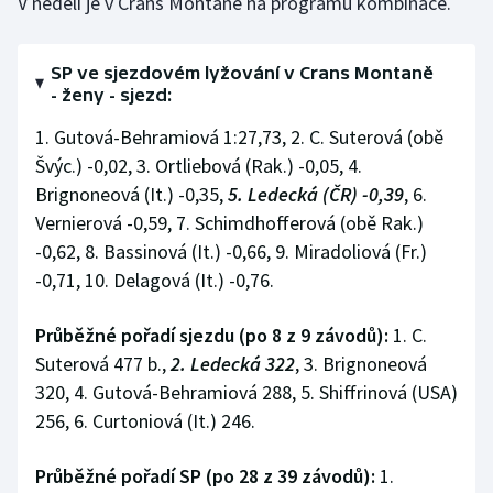
V neděli je v Crans Montaně na programu kombinace.
SP ve sjezdovém lyžování v Crans Montaně
- ženy - sjezd:
1. Gutová-Behramiová 1:27,73, 2. C. Suterová (obě
Švýc.) -0,02, 3. Ortliebová (Rak.) -0,05, 4.
Brignoneová (It.) -0,35,
5. Ledecká (ČR) -0,39
, 6.
Vernierová -0,59, 7. Schimdhofferová (obě Rak.)
-0,62, 8. Bassinová (It.) -0,66, 9. Miradoliová (Fr.)
-0,71, 10. Delagová (It.) -0,76.
Průběžné pořadí sjezdu (po 8 z 9 závodů):
1. C.
Suterová 477 b.,
2. Ledecká 322
, 3. Brignoneová
320, 4. Gutová-Behramiová 288, 5. Shiffrinová (USA)
256, 6. Curtoniová (It.) 246.
Průběžné pořadí SP (po 28 z 39 závodů):
1.