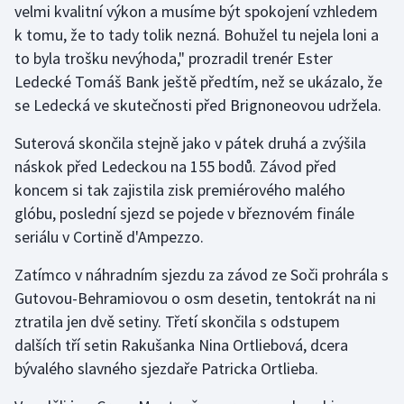
velmi kvalitní výkon a musíme být spokojení vzhledem
Stolní tenis
k tomu, že to tady tolik nezná. Bohužel tu nejela loni a
Triatlon
to byla trošku nevýhoda," prozradil trenér Ester
Ledecké Tomáš Bank ještě předtím, než se ukázalo, že
Veslování
se Ledecká ve skutečnosti před Brignoneovou udržela.
Suterová skončila stejně jako v pátek druhá a zvýšila
Vodní slalom
náskok před Ledeckou na 155 bodů. Závod před
Volejbal
koncem si tak zajistila zisk premiérového malého
glóbu, poslední sjezd se pojede v březnovém finále
Ostatní
seriálu v Cortině d'Ampezzo.
Zatímco v náhradním sjezdu za závod ze Soči prohrála s
Gutovou-Behramiovou o osm desetin, tentokrát na ni
ztratila jen dvě setiny. Třetí skončila s odstupem
dalších tří setin Rakušanka Nina Ortliebová, dcera
bývalého slavného sjezdaře Patricka Ortlieba.