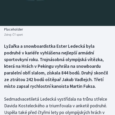
Baseball a softbal
Soutěže
Basketbal
Historické návraty
Biatlon
Aplikace ČT sport
Placeholder
Zdroj:
ČT sport
Boby a skeleton
AZ kvíz
Lyžařka a snowboardistka Ester Ledecká byla
podruhé v kariéře vyhlášena nejlepší armádní
Box
sportovkyní roku. Trojnásobná olympijská vítězka,
Curling
která na Hrách v Pekingu vyhrála na snowboardu
paralelní obří slalom, získala 844 bodů. Druhý skončil
Dostihy
ze ztrátou 242 bodů oštěpař Jakub Vadlejch. Třetí
místo zapsal rychlostní kanoista Martin Fuksa.
Florbal
Sedmadvacetiletá Ledecká vystřídala na trůnu střelce
Futsal
Davida Kosteleckého a triumfovala v anketě podruhé.
Uspěla také před čtyřmi lety po olympijských hrách v
Golf