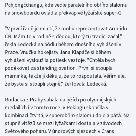
Pchjongčchangu, kde vedle paralelního obřího slalomu
na snowboardu ovládla překvapivě lyžařské super-G.
Gymnastika
"V první řadě je mi ctí, že mohu reprezentovat Armádu
Házená
ČR. Mám to v rodině s dědou, který tu tradici začal,"
Jezdectví
řekla Ledecká na pódiu během dnešního vyhlášení v
Praze. Vnučka hokejisty Jana Klapáče si během
Judo
vyhlášení vysloužila potlesk vestoje. "Chtěla bych
poděkovat za standing ovation. První si stoupla
Krasobruslení
maminka, takže jí děkuju, že to rozpoutala. Věřím ale,
že byste si stoupli stejně," žertovala Ledecká.
Lezení
Rodačka z Prahy sahala na lyžích po olympijských
Lyže a snowboard
medailích i v tomto roce. V Pekingu skončila v
kombinaci čtvrtá, v superobřím slalomu dojela pátá. Na
Moderní pětiboj
stupně vítězů se mezi lyžařkami dostala v závodech
Světového poháru. V únorových sjezdech v Crans
Motorsport