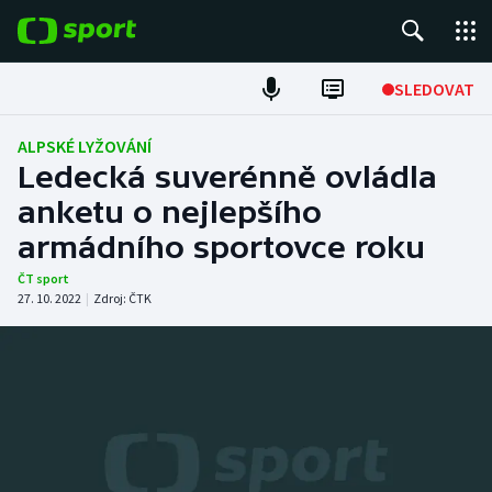
POPULÁRNÍ
SLEDOVAT
Fotbal
ALPSKÉ LYŽOVÁNÍ
Ledecká suverénně ovládla
Hokej
anketu o nejlepšího
armádního sportovce roku
Tenis
ČT sport
Atletika
27. 10. 2022
|
Zdroj:
ČTK
Cyklistika
DALŠÍ SPORTY
Americký fotbal
NEPŘEHLÉDNĚTE