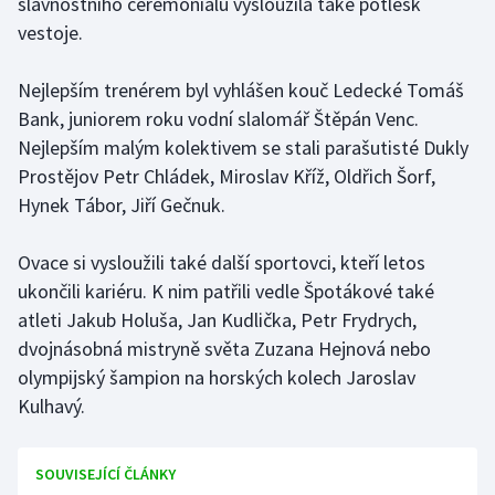
slavnostního ceremoniálu vysloužila také potlesk
Stolní tenis
vestoje.
Triatlon
Nejlepším trenérem byl vyhlášen kouč Ledecké Tomáš
Bank, juniorem roku vodní slalomář Štěpán Venc.
Veslování
Nejlepším malým kolektivem se stali parašutisté Dukly
Prostějov Petr Chládek, Miroslav Kříž, Oldřich Šorf,
Vodní slalom
Hynek Tábor, Jiří Gečnuk.
Volejbal
Ovace si vysloužili také další sportovci, kteří letos
Ostatní
ukončili kariéru. K nim patřili vedle Špotákové také
atleti Jakub Holuša, Jan Kudlička, Petr Frydrych,
dvojnásobná mistryně světa Zuzana Hejnová nebo
olympijský šampion na horských kolech Jaroslav
Kulhavý.
SOUVISEJÍCÍ ČLÁNKY