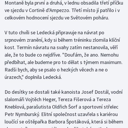
Montaně byla první a druhá, v lednu obsadila třetí příčku
Olympijské hry
ve sjezdu v Cortině d'Ampezzo. Třetí místo jí patřilo i v
celkovém hodnocení sjezdu ve Světovém poháru.
Parasport
V tuto chvíli se Ledecká připravuje na návrat po
Plavání
srpnovém zranění, kdy si během tréninku zlomila klíční
kost. Termín návratu na svahy zatím nestanovila, věří
Plážový volejbal
ale, že to bude co nejdříve. "Doufám, že ano. Nemohu
předbíhat, ale budeme pro to dělat s týmem maximum.
Ragby
Radši bych, aby se psalo o hezkých věcech a ne o
úrazech," doplnila Ledecká.
Rychlobruslení
Rychlostní kanoistika
Do desítky se dostali také kanoista Josef Dostál, vodní
slalomáři Vojtěch Heger, Tereza Fišerová a Tereza
Short track
Kneblová, parašutista Oldřich Šorf a sportovní střelec
Petr Nymburský. Elitní společnost uzavřela s kariérou
Sportovní střelba
loučící se oštěpařka Barbora Špotáková, která si během