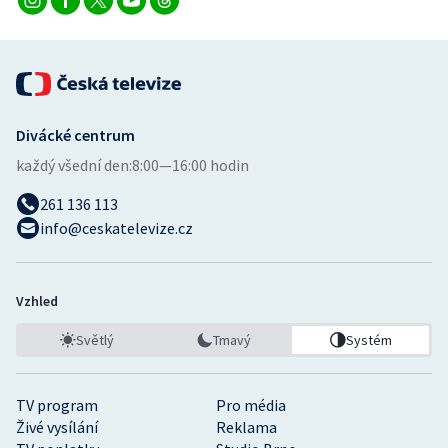
Divácké centrum
každý všední den:
8:00—16:00 hodin
261 136 113
info@ceskatelevize.cz
Vzhled
Světlý
Tmavý
Systém
TV program
Pro média
Živé vysílání
Reklama