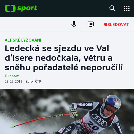
POPULÁRNÍ
SLEDOVAT
Fotbal
ALPSKÉ LYŽOVÁNÍ
Ledecká se sjezdu ve Val
Hokej
d’Isere nedočkala, větru a
sněhu pořadatelé neporučili
Tenis
ČT sport
Atletika
22. 12. 2019
|
Zdroj:
ČTK
Cyklistika
DALŠÍ SPORTY
Americký fotbal
NEPŘEHLÉDNĚTE