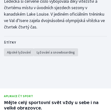
Ledecká si červené číslo vybojovala díky vítězství a
čtvrtému místu v úvodních sjezdech sezony v
Gymnastika
kanadském Lake Louise. V jediném oficiálním tréninku
ve Val d'Isere zajela dvojnásobná olympijská vítězka ve
Házená
čtvrtek čtvrtý čas.
Jezdectví
ŠTÍTKY
Judo
Alpské lyžování
Lyžování a snowboarding
Krasobruslení
Lezení
Lyže a snowboard
Moderní pětiboj
APLIKACE ČT SPORT
Mějte celý sportovní svět vždy u sebe i na
Motorsport
velké obrazovce.