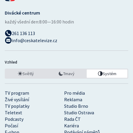
Stolní tenis
Divácké centrum
Triatlon
každý všední den:
8:00—16:00 hodin
Veslování
261 136 113
info@ceskatelevize.cz
Vodní slalom
Volejbal
Vzhled
Světlý
Tmavý
Systém
Ostatní
TV program
Pro média
Živé vysílání
Reklama
TV poplatky
Studio Brno
Teletext
Studio Ostrava
Podcasty
Rada ČT
Počasí
Kariéra
E-shop
Podávání námětů