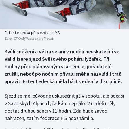
Baseball a softbal
Soutěže
Basketbal
Historické návraty
Biatlon
Aplikace ČT sport
Ester Ledecká při sjezdu na MS
Zdroj:
ČTK/AP//Alessandro Trovati
Boby a skeleton
AZ kvíz
Kvůli sněžení a větru se ani v neděli neuskuteční ve
Val d'Isere sjezd Světového poháru lyžařek. Tři
Box
hodiny před plánovaným startem jej pořadatelé
Curling
zrušili, neboť po nočním přívalu sněhu nezvládli trať
upravit. Ester Ledecká měla hájit vedení v disciplíně.
Dostihy
Sjezd se měl původně uskutečnit již v sobotu, ale počasí
Florbal
v Savojských Alpách lyžařkám nepřálo. V neděli měly
dostat druhou šanci v 11 hodin. Zda bude závod
Futsal
nahrazen, zatím federace FIS neoznámila.
Golf