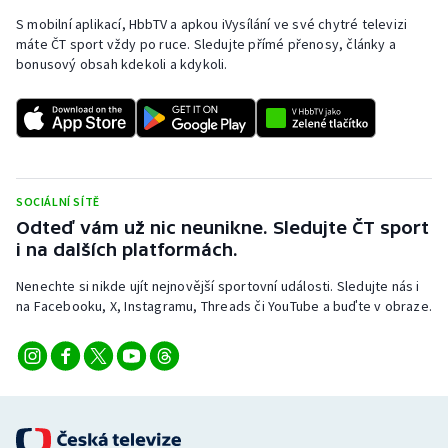
S mobilní aplikací, HbbTV a apkou iVysílání ve své chytré televizi
Olympijské hry
máte ČT sport vždy po ruce. Sledujte přímé přenosy, články a
bonusový obsah kdekoli a kdykoli.
Parasport
Plavání
Plážový volejbal
SOCIÁLNÍ SÍTĚ
Ragby
Odteď vám už nic neunikne. Sledujte ČT sport
i na dalších platformách.
Rychlobruslení
Nenechte si nikde ujít nejnovější sportovní události. Sledujte nás i
na Facebooku, X, Instagramu, Threads či YouTube a buďte v obraze.
Rychlostní kanoistika
Short track
Sportovní střelba