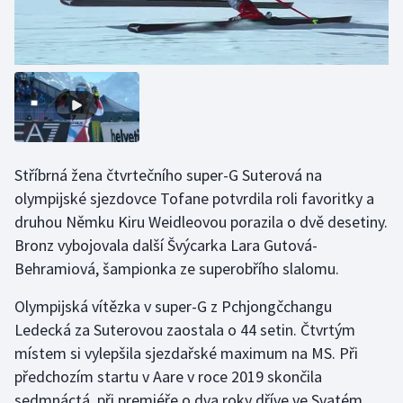
Olympijské hry
Parasport
Plavání
Plážový volejbal
Stříbrná žena čtvrtečního super-G Suterová na
olympijské sjezdovce Tofane potvrdila roli favoritky a
Ragby
druhou Němku Kiru Weidleovou porazila o dvě desetiny.
Rychlobruslení
Bronz vybojovala další Švýcarka Lara Gutová-
Behramiová, šampionka ze superobřího slalomu.
Rychlostní kanoistika
Olympijská vítězka v super-G z Pchjongčchangu
Ledecká za Suterovou zaostala o 44 setin. Čtvrtým
Short track
místem si vylepšila sjezdařské maximum na MS. Při
Sportovní střelba
předchozím startu v Aare v roce 2019 skončila
sedmnáctá, při premiéře o dva roky dříve ve Svatém