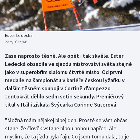
Baseball a softbal
Soutěže
Basketbal
Historické návraty
Biatlon
Aplikace ČT sport
Ester Ledecká
Zdroj:
ČTK/AP
Boby a skeleton
AZ kvíz
Zase naprosto těsně. Ale opět i tak skvěle. Ester
Ledecká obsadila ve sjezdu mistrovství světa stejně
Box
jako v superobřím slalomu čtvrté místo. Od první
Curling
medaile na šampionátu v kariéře českou lyžařku v
dalším těsném souboji v Cortině d'Ampezzo
Dostihy
tentokrát dělilo sedm setin sekundy. Premiérový
titul v Itálii získala Švýcarka Corinne Suterová.
Florbal
"Možná mám nějakej blbej den. Prostě se vám občas
Futsal
stane, že člověk vstane blbou nohou napřed. Ale
myslím, že ta jízda byla fajn. Co jsem tomu dala, to je
Golf