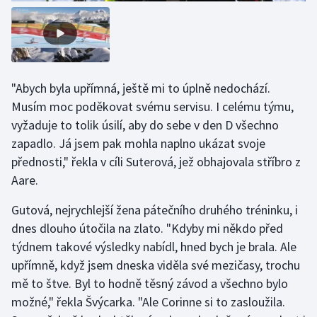
"Abych byla upřímná, ještě mi to úplně nedochází.
Musím moc poděkovat svému servisu. I celému týmu,
vyžaduje to tolik úsilí, aby do sebe v den D všechno
zapadlo. Já jsem pak mohla naplno ukázat svoje
přednosti," řekla v cíli Suterová, jež obhajovala stříbro z
Aare.
Gutová, nejrychlejší žena pátečního druhého tréninku, i
dnes dlouho útočila na zlato. "Kdyby mi někdo před
týdnem takové výsledky nabídl, hned bych je brala. Ale
upřímně, když jsem dneska viděla své mezičasy, trochu
mě to štve. Byl to hodně těsný závod a všechno bylo
možné," řekla Švýcarka. "Ale Corinne si to zasloužila.