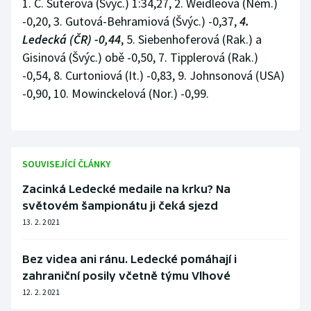
1. C. Suterová (Švýc.) 1:34,27, 2. Weidleová (Něm.)
-0,20, 3. Gutová-Behramiová (Švýc.) -0,37,
4.
Ledecká (ČR) -0,44
, 5. Siebenhoferová (Rak.) a
Gisinová (Švýc.) obě -0,50, 7. Tipplerová (Rak.)
-0,54, 8. Curtoniová (It.) -0,83, 9. Johnsonová (USA)
-0,90, 10. Mowinckelová (Nor.) -0,99.
SOUVISEJÍCÍ ČLÁNKY
Zacinká Ledecké medaile na krku? Na
světovém šampionátu ji čeká sjezd
13. 2. 2021
Bez videa ani ránu. Ledecké pomáhají i
zahraniční posily včetně týmu Vlhové
12. 2. 2021