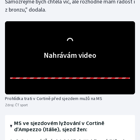
Samozřejmě bych chtěla víc, ale rozhodně mám radost i
z bronzu," dodala.
Nahrávám video
Prohlídka trati v Cortině před sjezdem mužů na MS
Zdroj:
ČT sport
MS ve sjezdovém lyžování v Cortině
d'Ampezzo (Itálie), sjezd žen: