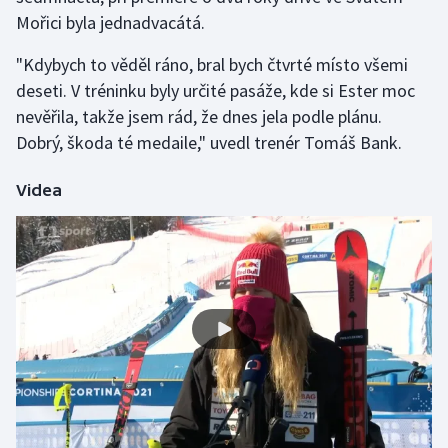
Stolní tenis
Mořici byla jednadvacátá.
Triatlon
"Kdybych to věděl ráno, bral bych čtvrté místo všemi
deseti. V tréninku byly určité pasáže, kde si Ester moc
Veslování
nevěřila, takže jsem rád, že dnes jela podle plánu.
Dobrý, škoda té medaile," uvedl trenér Tomáš Bank.
Vodní slalom
Videa
Volejbal
Ostatní