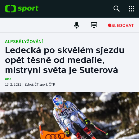
POPULÁRNÍ
SLEDOVAT
Fotbal
ALPSKÉ LYŽOVÁNÍ
Ledecká po skvělém sjezdu
Hokej
opět těsně od medaile,
mistryní světa je Suterová
Tenis
ono
Atletika
13. 2. 2021
|
Zdroj:
ČT sport
,
ČTK
Cyklistika
DALŠÍ SPORTY
Americký fotbal
NEPŘEHLÉDNĚTE