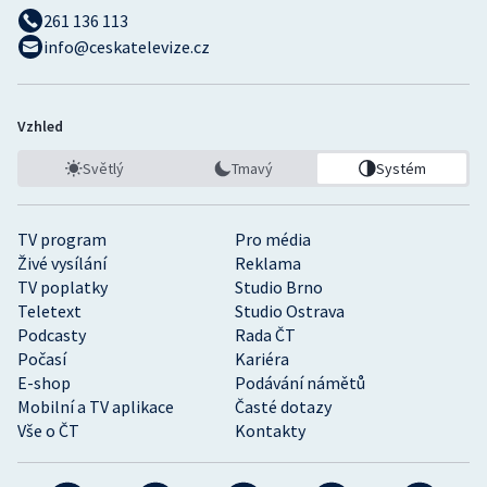
261 136 113
info@ceskatelevize.cz
Vzhled
Světlý
Tmavý
Systém
TV program
Pro média
Živé vysílání
Reklama
TV poplatky
Studio Brno
Teletext
Studio Ostrava
Podcasty
Rada ČT
Počasí
Kariéra
E-shop
Podávání námětů
Mobilní a TV aplikace
Časté dotazy
Vše o ČT
Kontakty