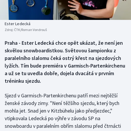
Baseball a softbal
Soutěže
Basketbal
Historické návraty
Ester Ledecká
Zdroj:
ČTK/Roman Vondrouš
Biatlon
Aplikace ČT sport
Praha - Ester Ledecká chce opět ukázat, že není jen
Boby a skeleton
AZ kvíz
skvělou snowboardistkou. Světovou šampionku z
paralelního slalomu čeká ostrý křest na sjezdových
Box
lyžích. Tím bude premiéra v Garmisch-Partenkirchenu
a už se tu uvedla dobře, dojela dvacátá v prvním
Curling
tréninku sjezdu.
Dostihy
Sjezd v Garmisch-Partenkirchenu patří mezi nejtěžší
Florbal
ženské závody zimy. "Není těžšího sjezdu, který bych
mohla jet. Snad jen v Kitzbühelu jako předjezdec,"
Futsal
vtipkovala Ledecká po výhře v závodu SP na
snowboardu v paralelním obřím slalomu před čtrnácti
Golf