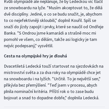
Kvůli olympiádě ale neplánuje, že by Ledeckou víc tlačil
Stolní tenis
ze snowboardu na lyže. "Musím akceptovat to, že dělá
dvě disciplíny. Jediné, o co se budu snažit, je, abychom
Triatlon
to co nejefektivněji skloubili," doplnil Kouřil. Spíš se
snaží do jízdy zapojit i prvky, které se naučil od Ondřeje
Veslování
Banka. "S Ondrou jsme kamarádi a strašně moc mi
Vodní slalom
pomohl ve všem, co dělám, takže asi logicky je tam
nejvíc podepsaný," vysvětlil.
Volejbal
Cesta na olympijské hry je dlouhá
Ostatní
Dvacetiletá Ledecká touží startovat na sjezdovkách na
mistrovství světa a za dva roky na olympiádě chce jet
na snowboardu i na lyžích. "Určitě. To je největší sen,"
přikývla bez přemýšlení. "Teď jsem v procesu, abych
plnila nominační kritéria. Příští rok o to zase budu
bojovat a snad to dopadne dobře," doplnila Ledecká.