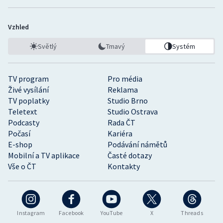
Vzhled
Světlý
Tmavý
Systém
TV program
Pro média
Živé vysílání
Reklama
TV poplatky
Studio Brno
Teletext
Studio Ostrava
Podcasty
Rada ČT
Počasí
Kariéra
E-shop
Podávání námětů
Mobilní a TV aplikace
Časté dotazy
Vše o ČT
Kontakty
Instagram
Facebook
YouTube
X
Threads