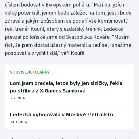
číslem bodovat v Evropském poháru. "Má i na lyžích
Olympijské hry
velký potenciál, jenom bude záležet na tom, jestli bude
zdravá a jakým způsobem se podaří vše kombinovat,"
Parasport
řekl trenér Kouřil, který sjezdařský trénink Ledecké
převzal po loňské zimě od Svatopluka Kováře. "Musím
Plavání
říct, že jsem dostal úžasný materiál a teď se ji snažíme
posouvat a zrychlit dál," věří Kouřil.
Plážový volejbal
Ragby
SOUVISEJÍCÍ ČLÁNKY
Loni jsem brečela, letos byly jen slzičky, řekla
Rychlobruslení
po stříbru z X-Games Samková
Rychlostní kanoistika
3. 2. 2016
Short track
Ledecká vybojovala v Moskvě třetí místo
30. 1. 2016
Sportovní střelba