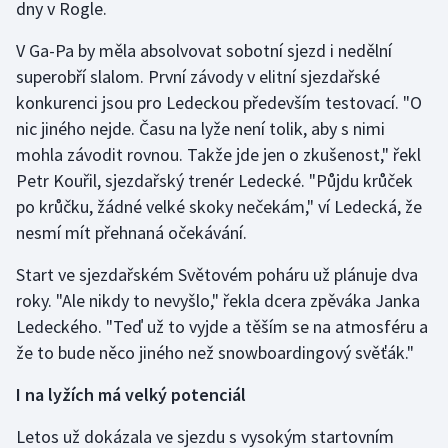
dny v Rogle.
Gymnastika
V Ga-Pa by měla absolvovat sobotní sjezd i nedělní
superobří slalom. První závody v elitní sjezdařské
Házená
konkurenci jsou pro Ledeckou především testovací. "O
nic jiného nejde. Času na lyže není tolik, aby s nimi
Jezdectví
mohla závodit rovnou. Takže jde jen o zkušenost," řekl
Petr Kouřil, sjezdařský trenér Ledecké. "Půjdu krůček
Judo
po krůčku, žádné velké skoky nečekám," ví Ledecká, že
nesmí mít přehnaná očekávání.
Krasobruslení
Start ve sjezdařském Světovém poháru už plánuje dva
Lezení
roky. "Ale nikdy to nevyšlo," řekla dcera zpěváka Janka
Ledeckého. "Teď už to vyjde a těším se na atmosféru a
Lyže a snowboard
že to bude něco jiného než snowboardingový svěťák."
Moderní pětiboj
I na lyžích má velký potenciál
Motorsport
Letos už dokázala ve sjezdu s vysokým startovním