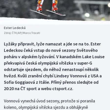
Baseball a softbal
Soutěže
Basketbal
Historické návraty
Biatlon
Aplikace ČT sport
Ester Ledecká
Zdroj:
ČTK/AP//Marco Trovati
Boby a skeleton
AZ kvíz
Lyžáky připravit, lyže namazat a jde se na to. Ester
Ledeckou čeká vstup do nové sezony Světového
Box
poháru v alpském lyžování. V kanadském Lake Louise
Curling
překvapivá česká olympijská vítězka v super-G
odstartuje sjezdem, do něhož nenastoupí několik
Dostihy
hvězd. Kvůli zranění chybí Lindsey Vonnová z USA a
Sofia Goggiaová z Itálie. Přímý přenos sledujte od
Florbal
20:20 na ČT sport a webu ctsport.cz.
Futsal
Vonnová vynechá úvod sezony, protože si poranila
koleno, olympijská vítězka sjezdu a obhájkyně
Golf