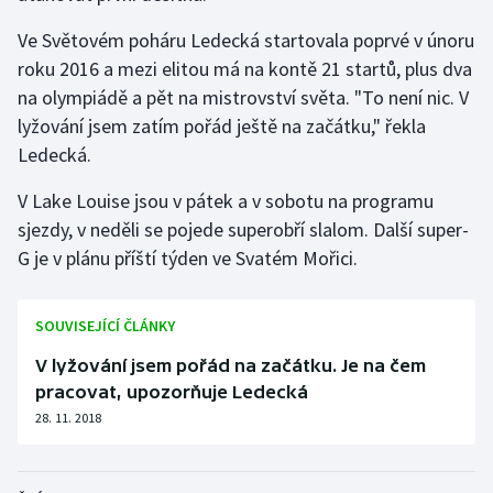
Stolní tenis
Ve Světovém poháru Ledecká startovala poprvé v únoru
roku 2016 a mezi elitou má na kontě 21 startů, plus dva
Triatlon
na olympiádě a pět na mistrovství světa. "To není nic. V
Veslování
lyžování jsem zatím pořád ještě na začátku," řekla
Ledecká.
Vodní slalom
V Lake Louise jsou v pátek a v sobotu na programu
Volejbal
sjezdy, v neděli se pojede superobří slalom. Další super-
G je v plánu příští týden ve Svatém Mořici.
Ostatní
SOUVISEJÍCÍ ČLÁNKY
V lyžování jsem pořád na začátku. Je na čem
pracovat, upozorňuje Ledecká
28. 11. 2018