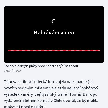
Olympijské hry
Parasport
Plavání
Nahrávám video
Plážový volejbal
Ragby
Rychlobruslení
Ledecká odkryla plány před nadcházející sezonou
Zdroj:
ČT sport
Rychlostní kanoistika
Třiadvacetiletá Ledecká loni zajela na kanadských
svazích sedmým místem ve sjezdu nejlepší pohárový
Short track
výsledek kariéry. Její lyžařský trenér Tomáš Bank po
Sportovní střelba
vydařeném letním kempu v Chile doufal, že by mohla
atakovat první desítku.