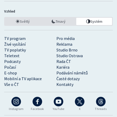
Vzhled
Světlý
Tmavý
Systém
TV program
Pro média
Živé vysílání
Reklama
TV poplatky
Studio Brno
Teletext
Studio Ostrava
Podcasty
Rada ČT
Počasí
Kariéra
E-shop
Podávání námětů
Mobilní a TV aplikace
Časté dotazy
Vše o ČT
Kontakty
Instagram
Facebook
YouTube
X
Threads