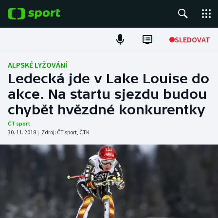
POPULÁRNÍ
SLEDOVAT
Fotbal
ALPSKÉ LYŽOVÁNÍ
Ledecká jde v Lake Louise do
Hokej
akce. Na startu sjezdu budou
chybět hvězdné konkurentky
Tenis
ČT sport
Atletika
30. 11. 2018
|
Zdroj:
ČT sport
,
ČTK
Cyklistika
DALŠÍ SPORTY
Americký fotbal
NEPŘEHLÉDNĚTE