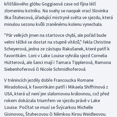
křišťálového glóbu Goggiaová zase od října léčí
zlomeninu kotníku. Na svahy se naopak vrací Slovinka
Gymnastika
Ilka Štuhecová, úřadující mistryně světa ve sjezdu, která
minulou sezonu kvůli zraněnému kolenu vynechala.
Házená
"Pár velkých jmen na startovce chybí, ale pořád bude
Jezdectví
velmi těžké se dostat na stupně vítězů," řekla Christine
Scheyerová, jedna ze zástupu Rakušanek, které patří k
Judo
favoritkám. Loni v Lake Louise vyhrála sjezd Cornelia
Hütterová, ale šanci mají i Tamara Tipplerová, Ramona
Krasobruslení
Siebenhoferová či Nicole Schmidhoferová.
Lezení
V trénincích jezdily dobře Francouzka Romane
Miradoliová, k favoritkám patří i Mikaela Shiffrinová z
Lyže a snowboard
USA, která už není jen slalomovou královnou, což před
Moderní pětiboj
rokem dokázala triumfem ve sjezdu právě v Lake
Louise. Počítat se musí se Švýcarkou Michelle
Motorsport
Gisinovou, Štuhecovou či Němkou Kirou Weidleovou.