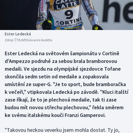
Baseball a softbal
Soutěže
Basketbal
Historické návraty
Biatlon
Aplikace ČT sport
Ester Ledecká
Zdroj:
ČTK/AP/Giovanni Auletta
Boby a skeleton
AZ kvíz
Ester Ledecká na světovém šampionátu v Cortině
d'Ampezzo podruhé za sebou brala bramborovou
Box
medaili. Ve sjezdu na olympijské sjezdovce Tofane
Curling
skončila sedm setin od medaile a zopakovala
umístění ze super-G. "Je to sport, bude bramboračka
Dostihy
k večeři," vtipkovala Ledecká po závodě. "Kluci italští
zase říkají, že to je plechová medaile, tak ti zase
Florbal
budou mít novou střechu plechovou," řekla směrem
ke svému italskému kouči Franzi Gamperovi.
Futsal
"Takovou hezkou veverku jsem mohla dostat. Ty jo,
Golf