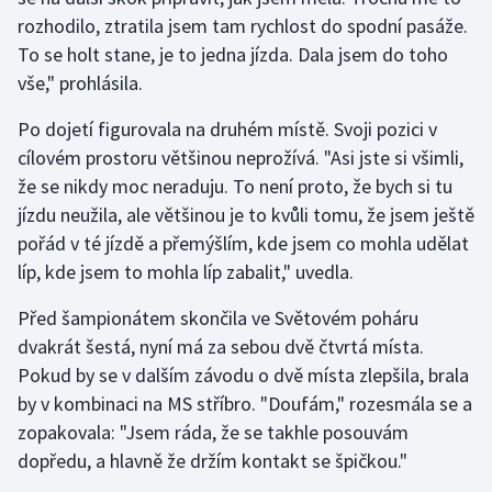
rozhodilo, ztratila jsem tam rychlost do spodní pasáže.
To se holt stane, je to jedna jízda. Dala jsem do toho
vše," prohlásila.
Po dojetí figurovala na druhém místě. Svoji pozici v
cílovém prostoru většinou neprožívá. "Asi jste si všimli,
že se nikdy moc neraduju. To není proto, že bych si tu
jízdu neužila, ale většinou je to kvůli tomu, že jsem ještě
pořád v té jízdě a přemýšlím, kde jsem co mohla udělat
líp, kde jsem to mohla líp zabalit," uvedla.
Před šampionátem skončila ve Světovém poháru
dvakrát šestá, nyní má za sebou dvě čtvrtá místa.
Pokud by se v dalším závodu o dvě místa zlepšila, brala
by v kombinaci na MS stříbro. "Doufám," rozesmála se a
zopakovala: "Jsem ráda, že se takhle posouvám
dopředu, a hlavně že držím kontakt se špičkou."