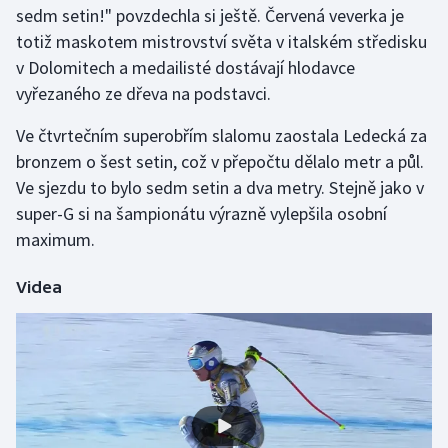
sedm setin!" povzdechla si ještě. Červená veverka je
totiž maskotem mistrovství světa v italském středisku
Gymnastika
v Dolomitech a medailisté dostávají hlodavce
vyřezaného ze dřeva na podstavci.
Házená
Ve čtvrtečním superobřím slalomu zaostala Ledecká za
Jezdectví
bronzem o šest setin, což v přepočtu dělalo metr a půl.
Ve sjezdu to bylo sedm setin a dva metry. Stejně jako v
Judo
super-G si na šampionátu výrazně vylepšila osobní
maximum.
Krasobruslení
Lezení
Videa
Lyže a snowboard
Moderní pětiboj
Motorsport