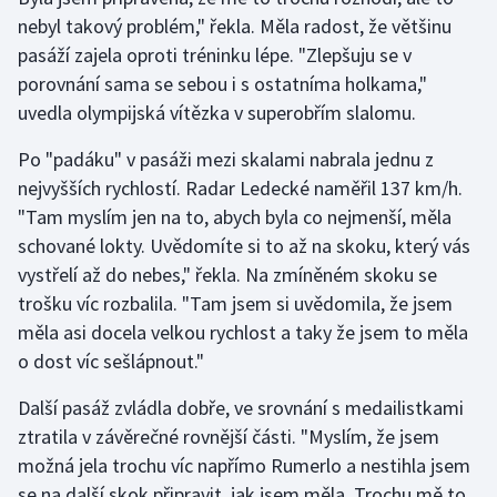
Stolní tenis
nebyl takový problém," řekla. Měla radost, že většinu
pasáží zajela oproti tréninku lépe. "Zlepšuju se v
Triatlon
porovnání sama se sebou i s ostatníma holkama,"
uvedla olympijská vítězka v superobřím slalomu.
Veslování
Po "padáku" v pasáži mezi skalami nabrala jednu z
Vodní slalom
nejvyšších rychlostí. Radar Ledecké naměřil 137 km/h.
"Tam myslím jen na to, abych byla co nejmenší, měla
Volejbal
schované lokty. Uvědomíte si to až na skoku, který vás
vystřelí až do nebes," řekla. Na zmíněném skoku se
Ostatní
trošku víc rozbalila. "Tam jsem si uvědomila, že jsem
měla asi docela velkou rychlost a taky že jsem to měla
o dost víc sešlápnout."
Další pasáž zvládla dobře, ve srovnání s medailistkami
ztratila v závěrečné rovnější části. "Myslím, že jsem
možná jela trochu víc napřímo Rumerlo a nestihla jsem
se na další skok připravit, jak jsem měla. Trochu mě to