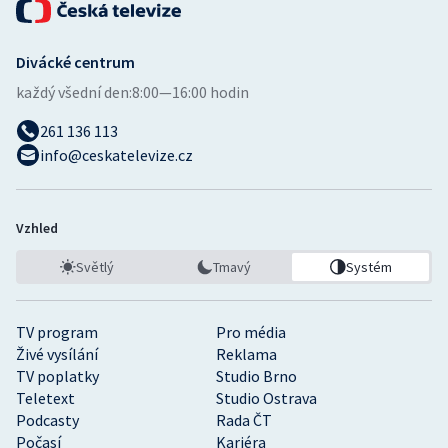
Divácké centrum
každý všední den:
8:00—16:00 hodin
261 136 113
info@ceskatelevize.cz
Vzhled
Světlý
Tmavý
Systém
TV program
Pro média
Živé vysílání
Reklama
TV poplatky
Studio Brno
Teletext
Studio Ostrava
Podcasty
Rada ČT
Počasí
Kariéra