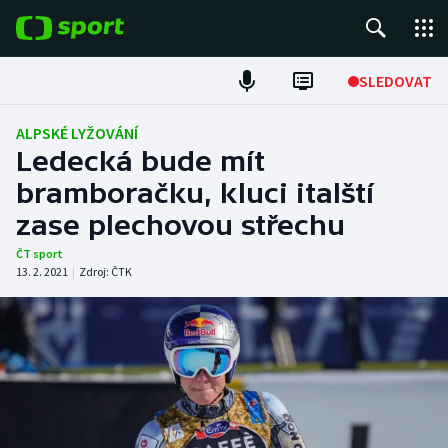
POPULÁRNÍ
SLEDOVAT
Fotbal
ALPSKÉ LYŽOVÁNÍ
Ledecká bude mít
Hokej
bramboračku, kluci italští
zase plechovou střechu
Tenis
ČT sport
Atletika
13. 2. 2021
|
Zdroj:
ČTK
Cyklistika
DALŠÍ SPORTY
Americký fotbal
NEPŘEHLÉDNĚTE