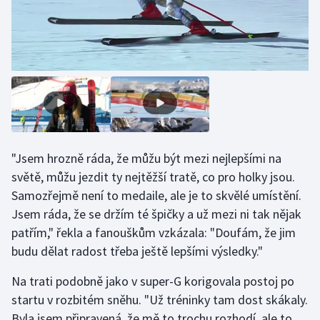
Olympijské hry
Parasport
Plavání
Plážový volejbal
"Jsem hrozně ráda, že můžu být mezi nejlepšími na
Ragby
světě, můžu jezdit ty nejtěžší tratě, co pro holky jsou.
Rychlobruslení
Samozřejmě není to medaile, ale je to skvělé umístění.
Jsem ráda, že se držím té špičky a už mezi ni tak nějak
Rychlostní kanoistika
patřím," řekla a fanouškům vzkázala: "Doufám, že jim
budu dělat radost třeba ještě lepšími výsledky."
Short track
Na trati podobně jako v super-G korigovala postoj po
Sportovní střelba
startu v rozbitém sněhu. "Už tréninky tam dost skákaly.
Byla jsem připravená, že mě to trochu rozhodí, ale to