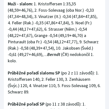
Muži - slalom:
1. Kristoffersen 1:35,35
Stolní tenis
(48,59+46,76), 2. Foss-Solevaag (oba Nor.) -0,33
Triatlon
(47,34+48,34), 3. Vinatzer (It.) -0,34 (47,84+47,85),
4. Feller (Rak.) -0,35 (47,86+47,84), 5. Noel (Fr.)
Veslování
-0,44 (48,17+47,62), 6. Strasser (Něm.) -0,54
(48,22+47,67), Grange -0,54 (49,19+46,70) a
Vodní slalom
Pinturault (oba Fr.) -0,54 (48,12+47,77), 9. Schwarz
(Rak.) -0,58 (48,39+47,54), 10. Jakobsen (Švéd.)
Volejbal
-0,61 (49,27+46,69), ...
Berndt
(ČR) nedokončil 1.
kolo.
Ostatní
Průběžné pořadí slalomu SP
(po 2 z 11 závodů): 1.
Kristoffersen 140, 2. Feller 130, 3. Zenhäusern
(Švýc.) 120, 4. Vinatzer 110, 5. Foss-Solevaag 109, 6.
Schwarz 89.
Průběžné pořadí SP
(po 11 z 38 závodů): 1.