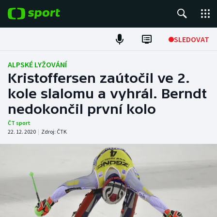
POPULÁRNÍ
SLEDOVAT
Fotbal
ALPSKÉ LYŽOVÁNÍ
Kristoffersen zaútočil ve 2.
Hokej
kole slalomu a vyhrál. Berndt
nedokončil první kolo
Tenis
ČT sport
Atletika
22. 12. 2020
|
Zdroj:
ČTK
Cyklistika
DALŠÍ SPORTY
Americký fotbal
NEPŘEHLÉDNĚTE