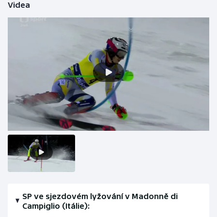
Videa
Olympijské hry
Parasport
Plavání
Plážový volejbal
Ragby
Rychlobruslení
Rychlostní kanoistika
Short track
SP ve sjezdovém lyžování v Madonně di
Sportovní střelba
Campiglio (Itálie):