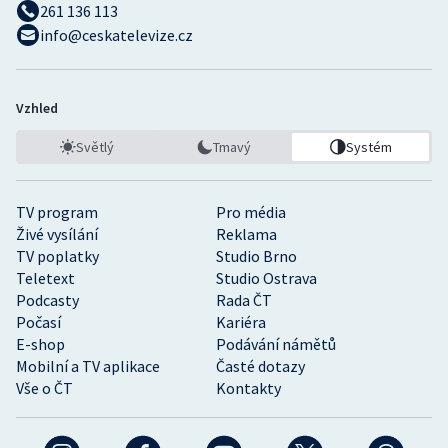
261 136 113
info@ceskatelevize.cz
Vzhled
Světlý
Tmavý
Systém
TV program
Pro média
Živé vysílání
Reklama
TV poplatky
Studio Brno
Teletext
Studio Ostrava
Podcasty
Rada ČT
Počasí
Kariéra
E-shop
Podávání námětů
Mobilní a TV aplikace
Časté dotazy
Vše o ČT
Kontakty