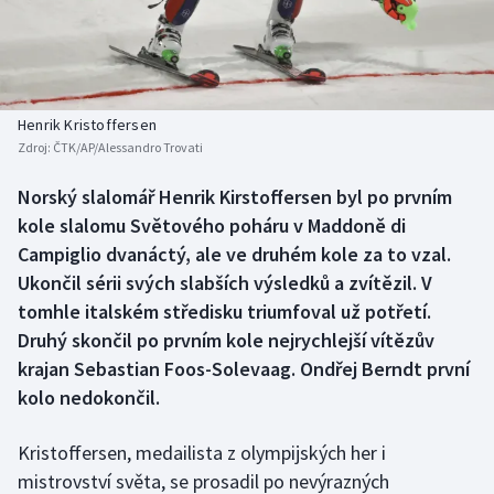
Baseball a softbal
Soutěže
Basketbal
Historické návraty
Biatlon
Aplikace ČT sport
Henrik Kristoffersen
Zdroj:
ČTK/AP/Alessandro Trovati
Boby a skeleton
AZ kvíz
Norský slalomář Henrik Kirstoffersen byl po prvním
kole slalomu Světového poháru v Maddoně di
Box
Campiglio dvanáctý, ale ve druhém kole za to vzal.
Curling
Ukončil sérii svých slabších výsledků a zvítězil. V
tomhle italském středisku triumfoval už potřetí.
Dostihy
Druhý skončil po prvním kole nejrychlejší vítězův
krajan Sebastian Foos-Solevaag. Ondřej Berndt první
Florbal
kolo nedokončil.
Futsal
Kristoffersen, medailista z olympijských her i
mistrovství světa, se prosadil po nevýrazných
Golf