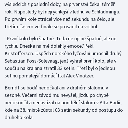
výsledcích z poslední doby, na prvenství čekal téměř
rok. Naposledy byl nejrychlejší v lednu ve Schladmingu.
Gymnastika
Po prvním kole ztrácel více než sekundu na čelo, ale
třetím časem ve finále se prosadil na vrchol.
Házená
"První kolo bylo špatné. Teda ne úplně špatné, ale ne
Jezdectví
rychlé. Dneska na mě dolehly emoce," řekl
Kristoffersen. Úspěch norského lyžování umocnil druhý
Judo
Sebastian Foss-Solevaag, jenž vyhrál první kolo, ale v
součtu na krajana ztratil 33 setin. Třetí byl o jedinou
Krasobruslení
setinu pomalejší domácí Ital Alex Vinatzer.
Lezení
Berndt se bodů nedočkal ani v druhém slalomu v
sezoně. Večerní závod mu nevyšel, jízdu po chybě
Lyže a snowboard
nedokončil a nenavázal na pondělní slalom v Alta Badii,
Moderní pětiboj
kde na 38. místě zůstal 63 setin sekundy od postupu do
druhého kola.
Motorsport