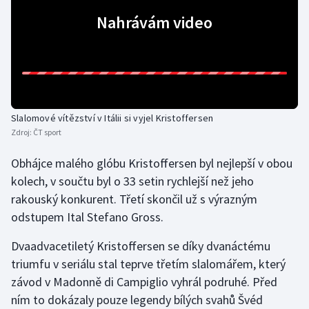
Nahrávám video
Gymnastika
Házená
Jezdectví
Slalomové vítězství v Itálii si vyjel Kristoffersen
Judo
Zdroj:
ČT sport
Obhájce malého glóbu Kristoffersen byl nejlepší v obou
Krasobruslení
kolech, v součtu byl o 33 setin rychlejší než jeho
Lezení
rakouský konkurent. Třetí skončil už s výrazným
odstupem Ital Stefano Gross.
Lyže a snowboard
Dvaadvacetiletý Kristoffersen se díky dvanáctému
triumfu v seriálu stal teprve třetím slalomářem, který
Moderní pětiboj
závod v Madonně di Campiglio vyhrál podruhé. Před
Motorsport
ním to dokázaly pouze legendy bílých svahů Švéd