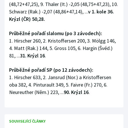
(48,72+47,25), 9. Thaler (It.) -2,05 (48,75+47,23), 10.
Stolní tenis
Schwarz (Rak.) -2,07 (48,86+47,14), ...
v 1. kole 36.
Triatlon
Krýzl (ČR) 50,28.
Veslování
Průběžné pořadí slalomu (po 3 závodech):
1. Hirscher 260, 2. Kristoffersen 200, 3. Mölgg 146,
Vodní slalom
4. Matt (Rak.) 144, 5. Gross 105, 6. Hargin (Švéd.)
81, ...
31. Krýzl 16
.
Volejbal
Průběžné pořadí SP (po 12 závodech):
Ostatní
1. Hirscher 633, 2. Jansrud (Nor.) a Kristoffersen
oba 382, 4. Pinturault 349, 5. Faivre (Fr.) 270, 6.
Neureuther (Něm.) 223, ...
90. Krýzl 16
.
SOUVISEJÍCÍ ČLÁNKY