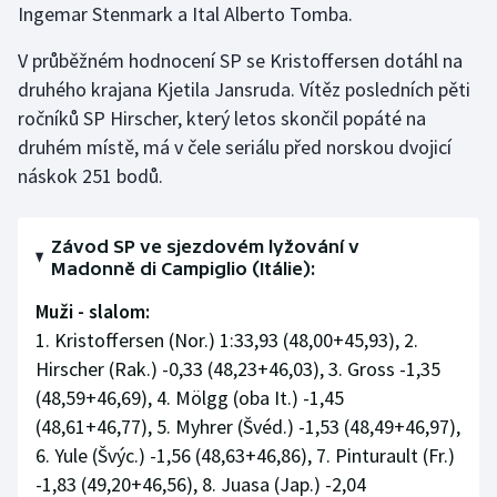
Ingemar Stenmark a Ital Alberto Tomba.
Olympijské hry
V průběžném hodnocení SP se Kristoffersen dotáhl na
Parasport
druhého krajana Kjetila Jansruda. Vítěz posledních pěti
ročníků SP Hirscher, který letos skončil popáté na
Plavání
druhém místě, má v čele seriálu před norskou dvojicí
náskok 251 bodů.
Plážový volejbal
Ragby
Závod SP ve sjezdovém lyžování v
Madonně di Campiglio (Itálie):
Rychlobruslení
Muži - slalom:
1. Kristoffersen (Nor.) 1:33,93 (48,00+45,93), 2.
Rychlostní kanoistika
Hirscher (Rak.) -0,33 (48,23+46,03), 3. Gross -1,35
(48,59+46,69), 4. Mölgg (oba It.) -1,45
Short track
(48,61+46,77), 5. Myhrer (Švéd.) -1,53 (48,49+46,97),
6. Yule (Švýc.) -1,56 (48,63+46,86), 7. Pinturault (Fr.)
Sportovní střelba
-1,83 (49,20+46,56), 8. Juasa (Jap.) -2,04