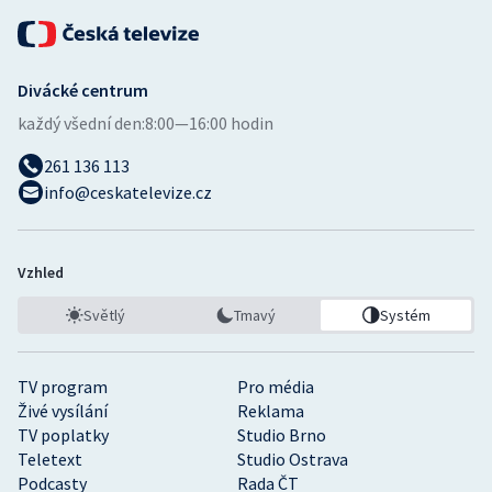
Divácké centrum
každý všední den:
8:00—16:00 hodin
261 136 113
info@ceskatelevize.cz
Vzhled
Světlý
Tmavý
Systém
TV program
Pro média
Živé vysílání
Reklama
TV poplatky
Studio Brno
Teletext
Studio Ostrava
Podcasty
Rada ČT