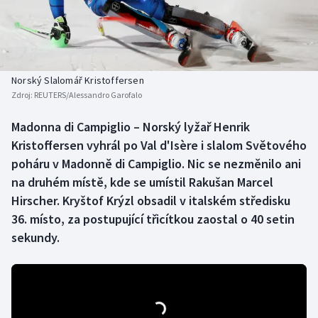
Baseball a softbal
Soutěže
Basketbal
Historické návraty
Biatlon
Aplikace ČT sport
Norský Slalomář Kristoffersen
Zdroj:
REUTERS/Alessandro Garofalo
Boby a skeleton
AZ kvíz
Madonna di Campiglio – Norský lyžař Henrik
Kristoffersen vyhrál po Val d'Isère i slalom Světového
Box
poháru v Madonně di Campiglio. Nic se nezměnilo ani
Curling
na druhém místě, kde se umístil Rakušan Marcel
Hirscher. Kryštof Krýzl obsadil v italském středisku
Dostihy
36. místo, za postupující třicítkou zaostal o 40 setin
sekundy.
Florbal
Futsal
Golf