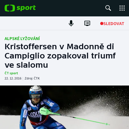
POPULÁRNÍ
SLEDOVAT
Fotbal
ALPSKÉ LYŽOVÁNÍ
Kristoffersen v Madonně di
Hokej
Campiglio zopakoval triumf
ve slalomu
Tenis
ČT sport
Atletika
22. 12. 2016
|
Zdroj:
ČTK
Cyklistika
DALŠÍ SPORTY
Americký fotbal
NEPŘEHLÉDNĚTE