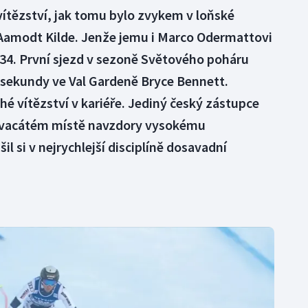
 vítězství, jak tomu bylo zvykem v loňské
 Aamodt Kilde. Jenže jemu i Marco Odermattovi
m 34. První sjezd v sezoně Světového poháru
y sekundy ve Val Gardeně Bryce Bennett.
uhé vítězství v kariéře. Jediný český zástupce
dvacátém místě navzdory vysokému
il si v nejrychlejší disciplíně dosavadní