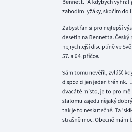
Bennett. "A kdybych vyhrál gl
zahodím lyžáky, skočím do le
Zabystřan si pro nejlepší výs
desetin na Bennetta. Český
nejrychlejší disciplíně ve Sv
57. a 64. příčce.
Sám tomu nevěřil, zvlášť kd
dispozici jen jeden trénink. 
dvacáté místo, je to pro mě
slalomu zajedu nějaký dobrý 
tak je to neskutečné. Ta 'sk
strašně moc. Obecně mám bou