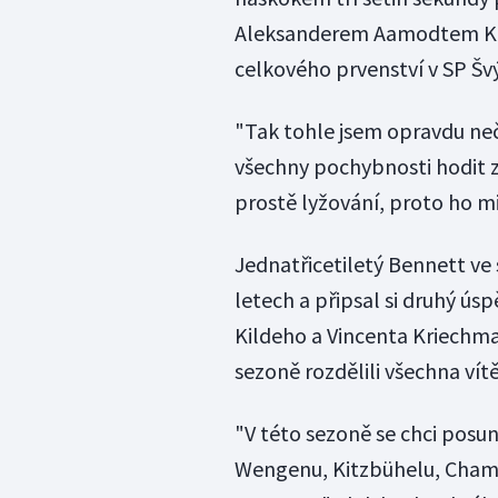
Aleksanderem Aamodtem Kild
celkového prvenství v SP Š
"Tak tohle jsem opravdu neče
všechny pochybnosti hodit za 
prostě lyžování, proto ho mi
Jednatřicetiletý Bennett ve
letech a připsal si druhý úspě
Kildeho a Vincenta Kriechmay
sezoně rozdělili všechna vítě
"V této sezoně se chci posu
Wengenu, Kitzbühelu, Chamoni