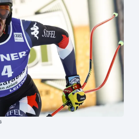
Moderní pětiboj
Triatlon
Motorsport
Veslování
Olympijské hry
Vodní slalom
Parasport
Volejbal
Plavání
Ostatní
Plážový volejbal
ě