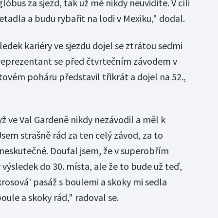
óbus za sjezd, tak už mě nikdy neuvidíte. V cíli
tadla a budu rybařit na lodi v Mexiku," dodal.
ledek kariéry ve sjezdu dojel se ztrátou sedmi
 reprezentant se před čtvrtečním závodem v
ětovém poháru představil třikrát a dojel na 52.,
yž ve Val Gardeně nikdy nezávodil a měl k
"Jsem strašně rád za ten celý závod, za to
 neskutečné. Doufal jsem, že v superobřím
výsledek do 30. místa, ale že to bude už teď,
ikrosová' pasáž s boulemi a skoky mi sedla
le a skoky rád," radoval se.