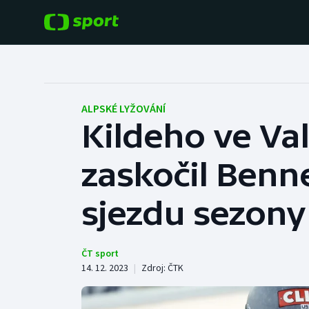
POPULÁRNÍ
DALŠÍ SPORTY
Fotbal
Americký fotbal
ALPSKÉ LYŽOVÁNÍ
Kildeho ve Va
Hokej
Baseball a softbal
zaskočil Benn
Tenis
Basketbal
Atletika
sjezdu sezony
Biatlon
Cyklistika
Boby a skeleton
ČT sport
14. 12. 2023
|
Zdroj:
ČTK
Box