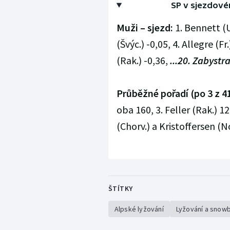
SP v sjezdovém
Muži – sjezd:
1. Bennett (U
(Švýc.) -0,05, 4. Allegre (Fr
(Rak.) -0,36,
...20. Zabystra
Průběžné pořadí (po 3 z 4
oba 160, 3. Feller (Rak.) 12
(Chorv.) a Kristoffersen (N
ŠTÍTKY
Alpské lyžování
Lyžování a snow