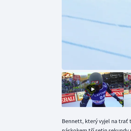
Bennett, který vyjel na trať 
náskokem tří setin sekund