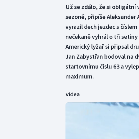
Už se zdálo, že si obligátní
sezoně, připíše Aleksander
vyrazil dech jezdec s čísle
nečekaně vyhrál o tři setin
Americký lyžař si připsal dr
Jan Zabystřan bodoval na 
startovnímu číslu 63 a vylepš
maximum.
Videa