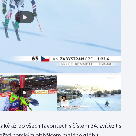
také až po všech favoritech s číslem 34, zvítězil s
y před norským obhájcem malého glóbu