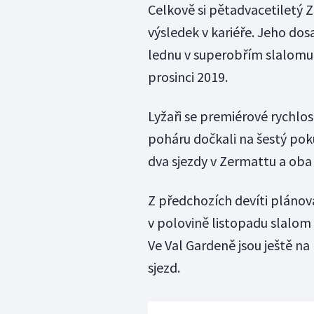
Celkově si pětadvacetiletý Z
výsledek v kariéře. Jeho do
lednu v superobřím slalomu 
prosinci 2019.
Lyžaři se premiérové rychlo
poháru dočkali na šestý poku
dva sjezdy v Zermattu a oba 
Z předchozích devíti plánov
v polovině listopadu slalom 
Ve Val Gardeně jsou ještě n
sjezd.