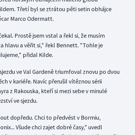
em. Třetí byl se ztrátou pěti setin obhájce
výcar Marco Odermatt.
kal. Prostě jsem vstal a řekl si, že musím
hlavu a věřit si," řekl Bennett. "Tohle je
lujeme," přidal Kilde.
 sjezdu ve Val Gardeně triumfoval znovu po dvou
ch v kariéře. Navíc přerušil vítěznou sérii
ra z Rakouska, kteří si mezi sebe v minulé
zství ve sjezdu.
nout dopředu. Chci to předvést v Bormiu,
x... Všude chci zajet dobré časy," uvedl