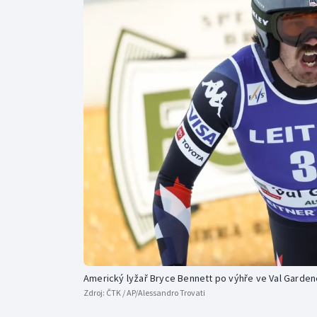
Curling
Dostihy
Florbal
Futsal
Golf
Gymnastika
Americký lyžař Bryce Bennett po výhře ve Val Garden
Zdroj:
ČTK / AP/Alessandro Trovati