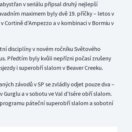
abystřan v seriálu připsal druhý nejlepší
savadním maximem byly dvě 19. příčky – letos v
v Cortině d'Ampezzo a v kombinaci v Bormiu v
stní disciplíny v novém ročníku Světového
s. Předtím byly kvůli nepřízni počasí zrušeny
sjezdy i superobří slalom v Beaver Creeku.
aných závodů v SP se zvládly odjet pouze dva –
v Gurglu a v sobotu ve Val d'Isére obří slalom.
a programu páteční superobří slalom a sobotní