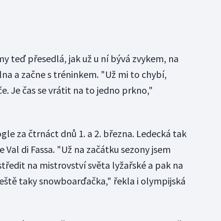
"
my teď přesedlá, jak už u ní bývá zvykem, na
na a začne s tréninkem. "Už mi to chybí,
 Je čas se vrátit na to jedno prkno,"
le za čtrnáct dnů 1. a 2. března. Ledecká tak
 Val di Fassa. "Už na začátku sezony jsem
středit na mistrovství světa lyžařské a pak na
ště taky snowboarďačka," řekla i olympijská