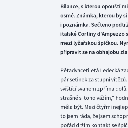
Bilance, s kterou opouští m
osmé. Známka, kterou by si 
i poznámka. Sečteno podtrž
italské Cortiny d'Ampezzo sp
mezi lyžařskou špičkou. Nyn
připravit se na obhajobu zl
Pětadvacetiletá Ledecká zao
pár setinek za stupni vítězů.
svištící svahem zpříma dolů. 
strašně si toho vážím," hod
měla být. Mezi čtyřmi nejlep
to jsem ráda, že jsem schopn
pořád držím kontakt se špičk