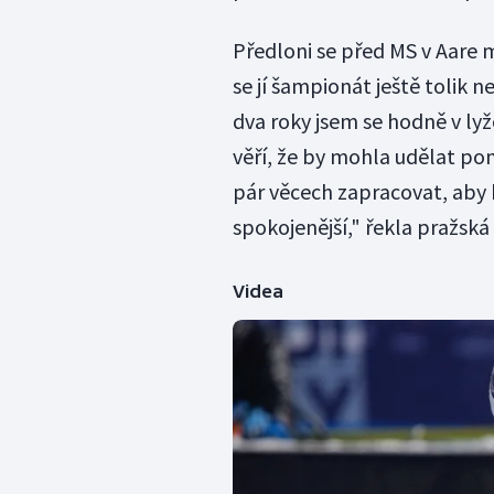
Předloni se před MS v Aare 
se jí šampionát ještě tolik n
dva roky jsem se hodně v lyž
věří, že by mohla udělat po
pár věcech zapracovat, aby b
spokojenější," řekla pražská
Videa