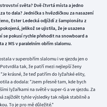
istrovství světa? Dvě čtvrtá místa a jedno
za to dala? Jednička s hvězdičkou za nasazení
eno, Ester Ledecká odjíždí z šampionátu z
okojená, jelikož se ujistila, že je usazena
í se pokusí rychle přehodit na snowboard a
ata z MS v paralelním obřím slalomu.
stala v superobřím slalomu i ve sjezdu jen o
 Potvrdila tak, že patří mezi nejlepší ženy
"Je krásné, že teď patřím do lyžařské elity,
notila a dodala: "Jsem přesně tam, kde bych
šími lyžařkami na světě v super-G a ve sjezdu. Za
á zajíždět tyhle výsledky tak nějak stabilně a
ou. To je pro mě důležité."