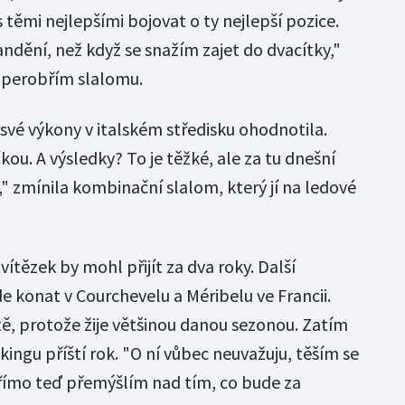
s těmi nejlepšími bojovat o ty nejlepší pozice.
ndění, než když se snažím zajet do dvacítky,"
superobřím slalomu.
své výkony v italském středisku ohodnotila.
kou. A výsledky? To je těžké, ale za tu dnešní
" zmínila kombinační slalom, který jí na ledové
tězek by mohl přijít za dva roky. Další
e konat v Courchevelu a Méribelu ve Francii.
tě, protože žije většinou danou sezonou. Zatím
kingu příští rok. "O ní vůbec neuvažuju, těším se
ímo teď přemýšlím nad tím, co bude za