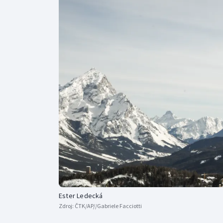
Curling
Dostihy
Florbal
Futsal
Golf
Gymnastika
Ester Ledecká
Zdroj:
ČTK/AP//Gabriele Facciotti