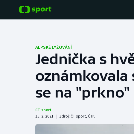
POPULÁRNÍ
DALŠÍ SPORTY
Fotbal
Americký fotbal
ALPSKÉ LYŽOVÁNÍ
Jednička s hv
Hokej
Baseball a softbal
oznámkovala s
Tenis
Basketbal
Atletika
se na "prkno"
Biatlon
Cyklistika
Boby a skeleton
ČT sport
15. 2. 2021
|
Zdroj:
ČT sport
,
ČTK
Box