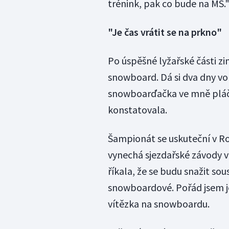
trénink, pak co bude na MS.
"Je čas vrátit se na prkno"
Po úspěšné lyžařské části zi
snowboard. Dá si dva dny vol
snowboarďačka ve mně pláče.
konstatovala.
Šampionát se uskuteční v Rog
vynechá sjezdařské závody ve
říkala, že se budu snažit sou
snowboardové. Pořád jsem je
vítězka na snowboardu.