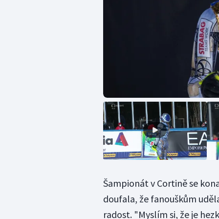
Šampionát v Cortině se kona
doufala, že fanouškům uděla
radost. "Myslím si, že je he