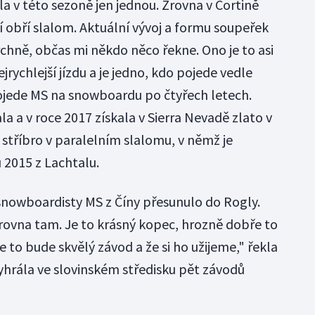
a v této sezoně jen jednou. Zrovna v Cortině
 obří slalom. Aktuální vývoj a formu soupeřek
hně, občas mi někdo něco řekne. Ono je to asi
ejrychlejší jízdu a je jedno, kdo pojede vedle
ojede MS na snowboardu po čtyřech letech.
 a v roce 2017 získala v Sierra Nevadě zlato v
stříbro v paralelním slalomu, v němž je
 2015 z Lachtalu.
é snowboardisty MS z Číny přesunulo do Rogly.
zrovna tam. Je to krásný kopec, hrozně dobře to
e to bude skvělý závod a že si ho užijeme," řekla
vyhrála ve slovinském středisku pět závodů