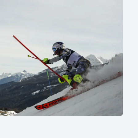
Moderní pětiboj
Triatlon
Motorsport
Veslování
Olympijské hry
Vodní slalom
Parasport
Volejbal
Plavání
Ostatní
Plážový volejbal