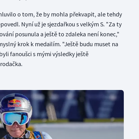
mluvilo o tom, že by mohla překvapit, ale tehdy
epovedl. Nyní už je sjezdařkou s velkým S. "Za ty
ování posunula a ještě to zdaleka není konec,"
myslný krok k medailím. "Ještě budu muset na
yli fanoušci s mými výsledky ještě
 rodačka.