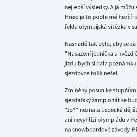
nejlepší výsledky. A já můžu 
Hned je to podle mě hezčí fa
řekla olympijská vítězka v 
Nasnadě tak bylo, aby se za 
"Nasazení jednička s hvězdič
jízdu bych si dala poznámku,
sjezdovce tolik nešel.
Zmíněný posun ke stupňům ví
sjezdařský šampionát se bud
"Jo?" neznala Ledecká dějiš
ani nevyhlíží olympiádu v Pe
na snowboardové závody. Př