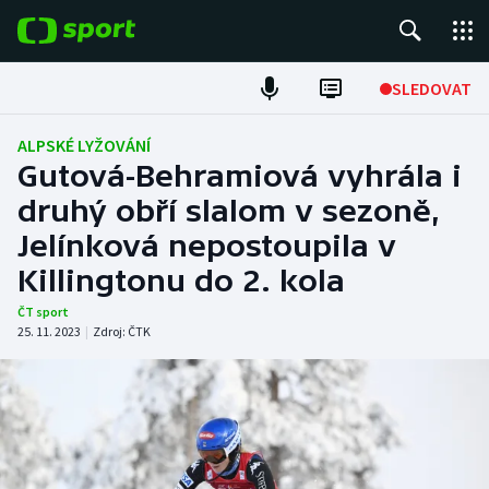
POPULÁRNÍ
SLEDOVAT
Fotbal
ALPSKÉ LYŽOVÁNÍ
Gutová-Behramiová vyhrála i
Hokej
druhý obří slalom v sezoně,
Jelínková nepostoupila v
Tenis
Killingtonu do 2. kola
Atletika
ČT sport
25. 11. 2023
|
Zdroj:
ČTK
Cyklistika
DALŠÍ SPORTY
Americký fotbal
NEPŘEHLÉDNĚTE