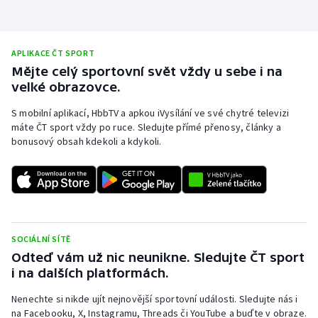
Stolní tenis
Triatlon
APLIKACE ČT SPORT
Mějte celý sportovní svět vždy u sebe i na
Veslování
velké obrazovce.
Vodní slalom
S mobilní aplikací, HbbTV a apkou iVysílání ve své chytré televizi
máte ČT sport vždy po ruce. Sledujte přímé přenosy, články a
bonusový obsah kdekoli a kdykoli.
Volejbal
Ostatní
SOCIÁLNÍ SÍTĚ
Odteď vám už nic neunikne. Sledujte ČT sport
i na dalších platformách.
Nenechte si nikde ujít nejnovější sportovní události. Sledujte nás i
na Facebooku, X, Instagramu, Threads či YouTube a buďte v obraze.