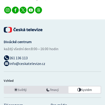
Divácké centrum
každý všední den:
8:00—16:00 hodin
261 136 113
info@ceskatelevize.cz
Vzhled
Světlý
Tmavý
Systém
TV program
Pro média