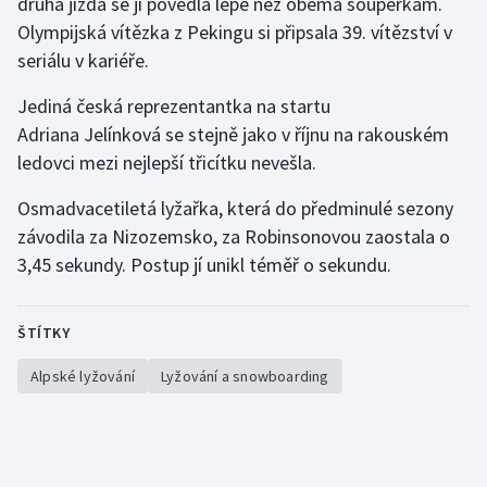
druhá jízda se jí povedla lépe než oběma soupeřkám.
Olympijská vítězka z Pekingu si připsala 39. vítězství v
Olympijské hry
seriálu v kariéře.
Parasport
Jediná česká reprezentantka na startu
Adriana Jelínková se stejně jako v říjnu na rakouském
Plavání
ledovci mezi nejlepší třicítku nevešla.
Plážový volejbal
Osmadvacetiletá lyžařka, která do předminulé sezony
závodila za Nizozemsko, za Robinsonovou zaostala o
Ragby
3,45 sekundy. Postup jí unikl téměř o sekundu.
Rychlobruslení
ŠTÍTKY
Rychlostní kanoistika
Alpské lyžování
Lyžování a snowboarding
Short track
Sportovní střelba