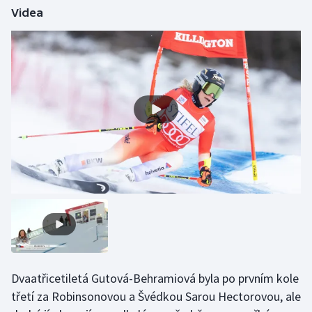
Videa
Gymnastika
Házená
Jezdectví
Judo
Krasobruslení
Lezení
Lyže a snowboard
Moderní pětiboj
Dvaatřicetiletá Gutová-Behramiová byla po prvním kole
třetí za Robinsonovou a Švédkou Sarou Hectorovou, ale
Motorsport