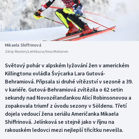
Baseball a softbal
Soutěže
Basketbal
Historické návraty
Biatlon
Aplikace ČT sport
Mikaela Shiffrinová
Boby a skeleton
AZ kvíz
Zdroj:
Reuters/Lehtikuva/Vesa Moilanen
Box
Světový pohár v alpském lyžování žen v americkém
Killingtonu ovládla Švýcarka Lara Gutová-
Curling
Behramiová. Připsala si druhé vítězství v sezoně a 39.
v kariéře. Gutová-Behramiová zvítězila o 62 setin
Dostihy
sekundy nad Novozélanďankou Alicí Robinsonovou a
zopakovala triumf z úvodu sezony v Söldenu. Třetí
Florbal
dojela vedoucí žena seriálu Američanka Mikaela
Shiffrinová. Jelínková se stejně jako v říjnu na
Futsal
rakouském ledovci mezi nejlepší třicítku nevešla.
Golf