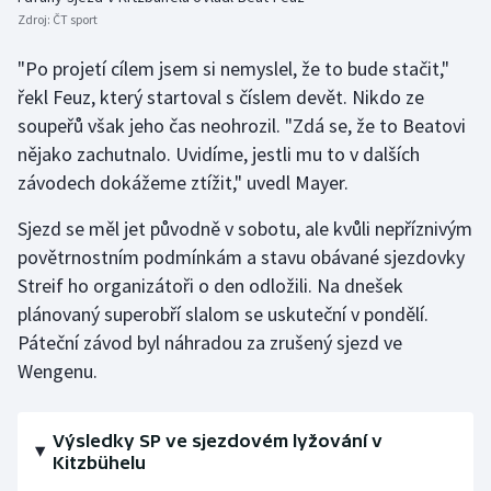
Zdroj:
ČT sport
Olympijské hry
"Po projetí cílem jsem si nemyslel, že to bude stačit,"
Parasport
řekl Feuz, který startoval s číslem devět. Nikdo ze
soupeřů však jeho čas neohrozil. "Zdá se, že to Beatovi
Plavání
nějako zachutnalo. Uvidíme, jestli mu to v dalších
závodech dokážeme ztížit," uvedl Mayer.
Plážový volejbal
Sjezd se měl jet původně v sobotu, ale kvůli nepříznivým
Ragby
povětrnostním podmínkám a stavu obávané sjezdovky
Streif ho organizátoři o den odložili. Na dnešek
Rychlobruslení
plánovaný superobří slalom se uskuteční v pondělí.
Páteční závod byl náhradou za zrušený sjezd ve
Rychlostní kanoistika
Wengenu.
Short track
Výsledky SP ve sjezdovém lyžování v
Sportovní střelba
Kitzbühelu