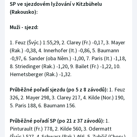
SP ve sjezdovém lyžování v Kitzbühelu
Stolní tenis
(Rakousko):
Triatlon
Muži - sjezd:
Veslování
1. Feuz (Švýc.) 1:55,29, 2. Clarey (Fr.) -0,17, 3. Mayer
Vodní slalom
(Rak.) -0,38, 4. Innerhofer (It.) -0,86, 5. Baumann
-0,97, 6. Sander (oba Něm.) -1,00, 7. Paris (It.) -1,18,
Volejbal
8. Striedinger (Rak.) -1,20, 9. Bailet (Fr.) -1,22, 10.
Hemetsberger (Rak.) -1,32.
Ostatní
Průběžné pořadí sjezdu (po 5 z 8 závodů):
1. Feuz
326, 2. Mayer 298, 3. Clarey 217, 4. Kilde (Nor.) 190,
5. Paris 188, 6. Baumann 156.
Průběžné pořadí SP (po 21 z 37 závodů):
1.
Pinturault (Fr.) 778, 2. Kilde 560, 3. Odermatt
(Švýc.) 527, 4. Schwarz (Rak.) 466, 5. Zubčič (Chorv.)