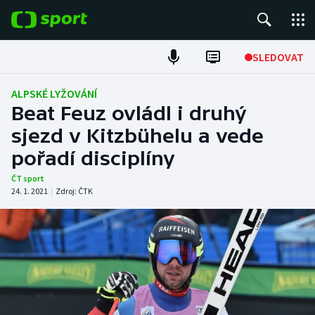
POPULÁRNÍ
SLEDOVAT
Fotbal
ALPSKÉ LYŽOVÁNÍ
Beat Feuz ovládl i druhý
Hokej
sjezd v Kitzbühelu a vede
pořadí disciplíny
Tenis
ČT sport
Atletika
24. 1. 2021
|
Zdroj:
ČTK
Cyklistika
DALŠÍ SPORTY
Americký fotbal
NEPŘEHLÉDNĚTE