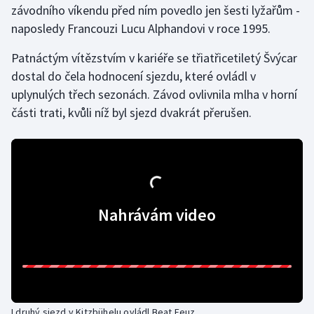
závodního víkendu před ním povedlo jen šesti lyžařům -
naposledy Francouzi Lucu Alphandovi v roce 1995.
Gymnastika
Patnáctým vítězstvím v kariéře se třiatřicetiletý Švýcar
Házená
dostal do čela hodnocení sjezdu, které ovládl v
uplynulých třech sezonách. Závod ovlivnila mlha v horní
Jezdectví
části trati, kvůli níž byl sjezd dvakrát přerušen.
Judo
Krasobruslení
Lezení
Nahrávám video
Lyže a snowboard
Moderní pětiboj
Motorsport
I druhý sjezd v Kitzbühelu ovládl Beat Feuz