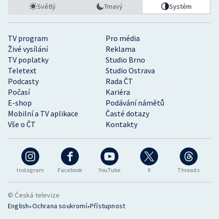
Světlý
Tmavý
Systém
TV program
Pro média
Živé vysílání
Reklama
TV poplatky
Studio Brno
Teletext
Studio Ostrava
Podcasty
Rada ČT
Počasí
Kariéra
E-shop
Podávání námětů
Mobilní a TV aplikace
Časté dotazy
Vše o ČT
Kontakty
Instagram
Facebook
YouTube
X
Threads
© Česká televize
•
•
English
Ochrana soukromí
Přístupnost