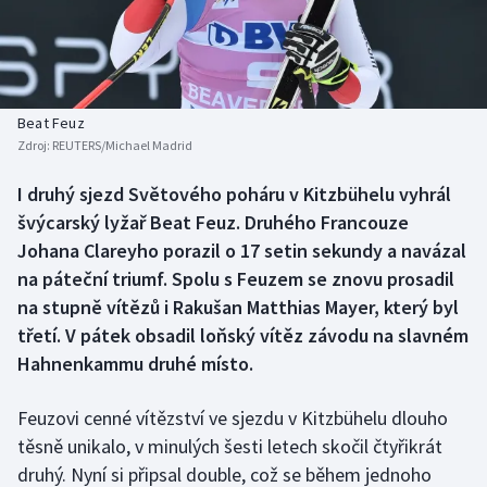
Baseball a softbal
Soutěže
Basketbal
Historické návraty
Biatlon
Aplikace ČT sport
Beat Feuz
Zdroj:
REUTERS/Michael Madrid
Boby a skeleton
AZ kvíz
I druhý sjezd Světového poháru v Kitzbühelu vyhrál
švýcarský lyžař Beat Feuz. Druhého Francouze
Box
Johana Clareyho porazil o 17 setin sekundy a navázal
Curling
na páteční triumf. Spolu s Feuzem se znovu prosadil
na stupně vítězů i Rakušan Matthias Mayer, který byl
Dostihy
třetí. V pátek obsadil loňský vítěz závodu na slavném
Hahnenkammu druhé místo.
Florbal
Feuzovi cenné vítězství ve sjezdu v Kitzbühelu dlouho
Futsal
těsně unikalo, v minulých šesti letech skočil čtyřikrát
druhý. Nyní si připsal double, což se během jednoho
Golf