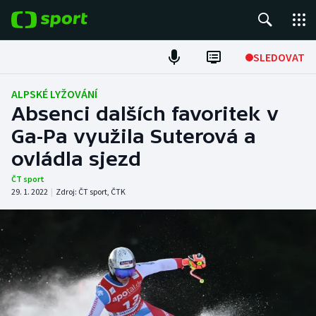
POPULÁRNÍ
SLEDOVAT
Fotbal
ALPSKÉ LYŽOVÁNÍ
Absenci dalších favoritek v
Hokej
Ga-Pa využila Suterová a
ovládla sjezd
Tenis
ČT sport
Atletika
29. 1. 2022
|
Zdroj:
ČT sport
,
ČTK
Cyklistika
DALŠÍ SPORTY
Americký fotbal
NEPŘEHLÉDNĚTE