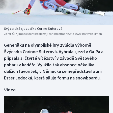
Baseball a softbal
Soutěže
Basketbal
Historické návraty
Biatlon
Aplikace ČT sport
Švýcarská sjezdařka Corine Suterová
Zdroj:
ČTK/imago sportfotodienst/FrankHoermann/via www.im/Sven Simon
Boby a skeleton
AZ kvíz
Generálku na olympijské hry zvládla výborně
Švýcarka Corinne Suterová. Vyhrála sjezd v Ga-Pa a
Box
připsala si čtvrté vítězství v závodě Světového
Curling
poháru v kariéře. Využila tak absence několika
dalších favoritek, v Německu se nepředstavila ani
Dostihy
Ester Ledecká, která piluje formu na snowboardu.
Florbal
Videa
Futsal
Golf