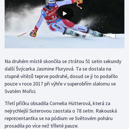
Gymnastika
Házená
Jezdectví
Judo
Na druhém místě skončila se ztrátou 51 setin sekundy
další Švýcarka Jasmine Fluryová. Ta se dostala na
Krasobruslení
stupně vítězů teprve podruhé, dosud se jí to podařilo
Lezení
pouze v roce 2017 při výhře v superobřím slalomu ve
Svatém Mořici.
Lyže a snowboard
Třetí příčku obsadila Cornelia Hütterová, která za
Moderní pětiboj
nejrychlejší Suterovou zaostala o 78 setin. Rakouská
reprezentantka se na pódium ve Světovém poháru
Motorsport
prosadila po více než tříleté pauze.