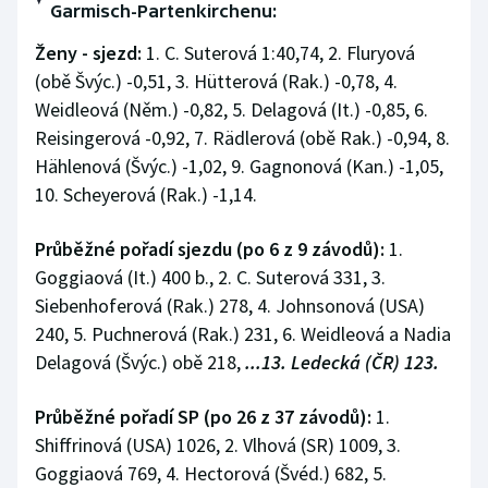
Garmisch-Partenkirchenu:
Stolní tenis
Ženy - sjezd:
1. C. Suterová 1:40,74, 2. Fluryová
Triatlon
(obě Švýc.) -0,51, 3. Hütterová (Rak.) -0,78, 4.
Weidleová (Něm.) -0,82, 5. Delagová (It.) -0,85, 6.
Veslování
Reisingerová -0,92, 7. Rädlerová (obě Rak.) -0,94, 8.
Hählenová (Švýc.) -1,02, 9. Gagnonová (Kan.) -1,05,
Vodní slalom
10. Scheyerová (Rak.) -1,14.
Volejbal
Průběžné pořadí sjezdu (po 6 z 9 závodů):
1.
Goggiaová (It.) 400 b., 2. C. Suterová 331, 3.
Ostatní
Siebenhoferová (Rak.) 278, 4. Johnsonová (USA)
240, 5. Puchnerová (Rak.) 231, 6. Weidleová a Nadia
Delagová (Švýc.) obě 218,
...13. Ledecká (ČR) 123.
Průběžné pořadí SP (po 26 z 37 závodů):
1.
Shiffrinová (USA) 1026, 2. Vlhová (SR) 1009, 3.
Goggiaová 769, 4. Hectorová (Švéd.) 682, 5.