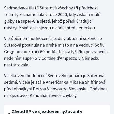
Sedmadvacetiletá Suterová všechny tři předchozí
Olympijské hry
triumfy zaznamenala v roce 2020, kdy získala malé
Parasport
glóby za super-G a sjezd, jehož pořadí úřadující
mistryně světa ve sjezdu ovládla před Ledeckou.
Plavání
V průběžném hodnocení sjezdu v aktuální sezoně se
Plážový volejbal
Suterová posunula na druhé místo a na vedoucí Sofiu
Goggiaovou ztrácí 69 bodů. Italská lyžařka po zranění v
Ragby
nedělním super-G v Cortině d'Ampezzo v Německu
nestartovala.
Rychlobruslení
V celkovém hodnocení Světového poháru je Suterová
Rychlostní kanoistika
sedmá. V čele je stále Američanka Mikaela Shiffrinová
před obhájkyní Petrou Vlhovou ze Slovenska. Obě dnes
Short track
na sjezdovce Kandahar rovněž chyběly.
Sportovní střelba
Závod SP ve sjezdovém lyžování v