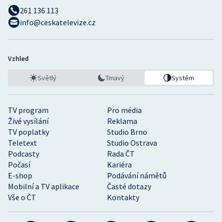
261 136 113
info@ceskatelevize.cz
Vzhled
Světlý
Tmavý
Systém
TV program
Pro média
Živé vysílání
Reklama
TV poplatky
Studio Brno
Teletext
Studio Ostrava
Podcasty
Rada ČT
Počasí
Kariéra
E-shop
Podávání námětů
Mobilní a TV aplikace
Časté dotazy
Vše o ČT
Kontakty