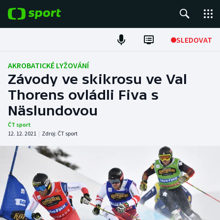
POPULÁRNÍ
SLEDOVAT
Fotbal
AKROBATICKÉ LYŽOVÁNÍ
Závody ve skikrosu ve Val
Hokej
Thorens ovládli Fiva s
Näslundovou
Tenis
ČT sport
Atletika
12. 12. 2021
|
Zdroj:
ČT sport
Cyklistika
DALŠÍ SPORTY
Americký fotbal
NEPŘEHLÉDNĚTE