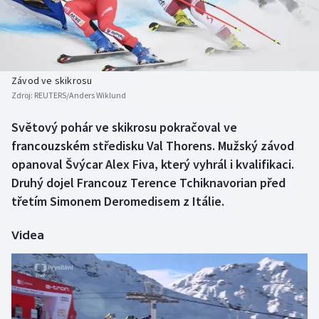
Baseball a softbal
Soutěže
Basketbal
Historické návraty
Biatlon
Aplikace ČT sport
Závod ve skikrosu
Zdroj:
REUTERS/Anders Wiklund
Boby a skeleton
AZ kvíz
Světový pohár ve skikrosu pokračoval ve
francouzském středisku Val Thorens. Mužský závod
Box
opanoval Švýcar Alex Fiva, který vyhrál i kvalifikaci.
Curling
Druhý dojel Francouz Terence Tchiknavorian před
třetím Simonem Deromedisem z Itálie.
Dostihy
Videa
Florbal
Futsal
Golf