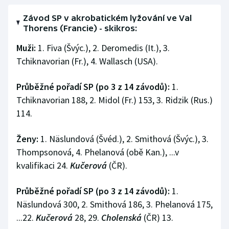
Olympijské hry
Závod SP v akrobatickém lyžování ve Val
Thorens (Francie) - skikros:
Parasport
Muži:
1. Fiva (Švýc.), 2. Deromedis (It.), 3.
Tchiknavorian (Fr.), 4. Wallasch (USA).
Plavání
Průběžné pořadí SP (po 3 z 14 závodů):
1.
Plážový volejbal
Tchiknavorian 188, 2. Midol (Fr.) 153, 3. Ridzik (Rus.)
114.
Ragby
Ženy:
1. Näslundová (Švéd.), 2. Smithová (Švýc.), 3.
Rychlobruslení
Thompsonová, 4. Phelanová (obě Kan.), ...v
Rychlostní kanoistika
kvalifikaci 24.
Kučerová
(ČR).
Short track
Průběžné pořadí SP (po 3 z 14 závodů):
1.
Näslundová 300, 2. Smithová 186, 3. Phelanová 175,
Sportovní střelba
...22.
Kučerová
28, 29.
Cholenská
(ČR) 13.