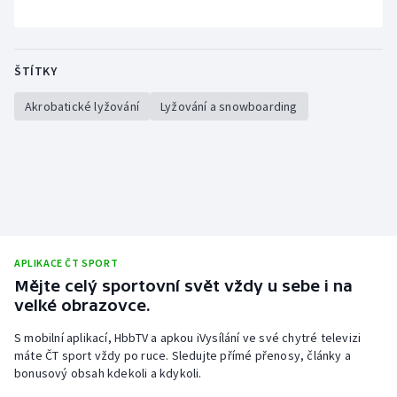
Stolní tenis
Triatlon
ŠTÍTKY
Veslování
Akrobatické lyžování
Lyžování a snowboarding
Vodní slalom
Volejbal
Ostatní
APLIKACE ČT SPORT
Mějte celý sportovní svět vždy u sebe i na
velké obrazovce.
S mobilní aplikací, HbbTV a apkou iVysílání ve své chytré televizi
máte ČT sport vždy po ruce. Sledujte přímé přenosy, články a
bonusový obsah kdekoli a kdykoli.