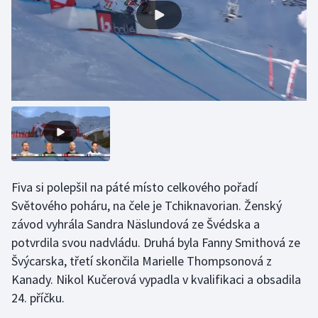
Gymnastika
Házená
Jezdectví
Judo
Krasobruslení
Fiva si polepšil na páté místo celkového pořadí
Lezení
Světového poháru, na čele je Tchiknavorian. Ženský
závod vyhrála Sandra Näslundová ze Švédska a
Lyže a snowboard
potvrdila svou nadvládu. Druhá byla Fanny Smithová ze
Švýcarska, třetí skončila Marielle Thompsonová z
Moderní pětiboj
Kanady. Nikol Kučerová vypadla v kvalifikaci a obsadila
24. příčku.
Motorsport