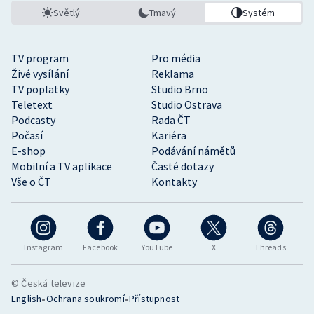
Světlý
Tmavý
Systém
TV program
Pro média
Živé vysílání
Reklama
TV poplatky
Studio Brno
Teletext
Studio Ostrava
Podcasty
Rada ČT
Počasí
Kariéra
E-shop
Podávání námětů
Mobilní a TV aplikace
Časté dotazy
Vše o ČT
Kontakty
Instagram
Facebook
YouTube
X
Threads
© Česká televize
•
•
English
Ochrana soukromí
Přístupnost