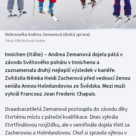
Baseball a softbal
Soutěže
Basketbal
Historické návraty
Biatlon
Aplikace ČT sport
Skikrosařka Andrea Zemanová (druhá zprava)
Zdroj:
APA/Michael Gruber
Boby a skeleton
AZ kvíz
Innichen (Itálie) – Andrea Zemanová dojela pátá v
závodu Světového poháru v Innichenu a
Box
zaznamenala druhý nejlepší výsledek v kariéře.
Curling
Zvítězila Němka Heidi Zacherová před vedoucí ženou
seriálu Annou Holmlundovou ze Švédska. Mezi muži
Dostihy
vyhrál Francouz Jean Frederic Chapuis.
Florbal
Dvaadvacetiletá Zemanová postoupila do závodu díky
čtvrtému místu z páteční kvalifikace. Dnes vyhrála
Futsal
čtvrtfinálovou rozjížďku, ale v semifinále dojela třetí za
Zacherovou a Holmlundovou. Chuť si spravila výhrou v
Golf