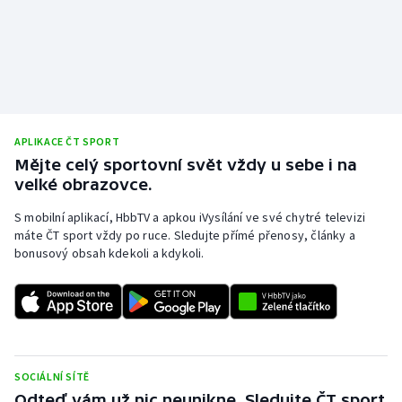
Stolní tenis
Triatlon
Veslování
Vodní slalom
APLIKACE ČT SPORT
Mějte celý sportovní svět vždy u sebe i na
velké obrazovce.
Volejbal
S mobilní aplikací, HbbTV a apkou iVysílání ve své chytré televizi
Ostatní
máte ČT sport vždy po ruce. Sledujte přímé přenosy, články a
bonusový obsah kdekoli a kdykoli.
SOCIÁLNÍ SÍTĚ
Odteď vám už nic neunikne. Sledujte ČT sport