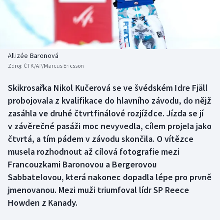
Baseball a softbal
Soutěže
Basketbal
Historické návraty
Biatlon
Aplikace ČT sport
Allizée Baronová
Zdroj:
ČTK/AP/Marcus Ericsson
Boby a skeleton
AZ kvíz
Skikrosařka Nikol Kučerová se ve švédském Idre Fjäll
probojovala z kvalifikace do hlavního závodu, do nějž
Box
zasáhla ve druhé čtvrtfinálové rozjížďce. Jízda se jí
Curling
v závěrečné pasáži moc nevyvedla, cílem projela jako
čtvrtá, a tím pádem v závodu skončila. O vítězce
Dostihy
musela rozhodnout až cílová fotografie mezi
Francouzkami Baronovou a Bergerovou
Florbal
Sabbatelovou, která nakonec dopadla lépe pro prvně
jmenovanou. Mezi muži triumfoval lídr SP Reece
Futsal
Howden z Kanady.
Golf