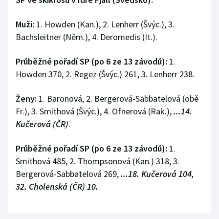
Stolní tenis
Muži:
1. Howden (Kan.), 2. Lenherr (Švýc.), 3.
Triatlon
Bachsleitner (Něm.), 4. Deromedis (It.).
Veslování
Průběžné pořadí SP (po 6 ze 13 závodů):
1.
Howden 370, 2. Regez (Švýc.) 261, 3. Lenherr 238.
Vodní slalom
Ženy:
1. Baronová, 2. Bergerová-Sabbatelová (obě
Volejbal
Fr.), 3. Smithová (Švýc.), 4. Ofnerová (Rak.),
...14.
Kučerová (ČR)
.
Ostatní
Průběžné pořadí SP (po 6 ze 13 závodů):
1.
Smithová 485, 2. Thompsonová (Kan.) 318, 3.
Bergerová-Sabbatelová 269,
...18. Kučerová 104,
32. Cholenská (ČR) 10.