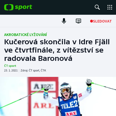
POPULÁRNÍ
SLEDOVAT
Fotbal
AKROBATICKÉ LYŽOVÁNÍ
Kučerová skončila v Idre Fjäll
Hokej
ve čtvrtfinále, z vítězství se
radovala Baronová
Tenis
ČT sport
Atletika
23. 1. 2021
|
Zdroj:
ČT sport
,
ČTK
Cyklistika
DALŠÍ SPORTY
Americký fotbal
NEPŘEHLÉDNĚTE