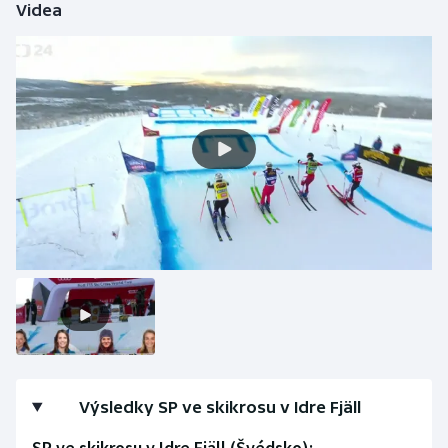
Videa
Olympijské hry
Parasport
Plavání
Plážový volejbal
Ragby
Rychlobruslení
Rychlostní kanoistika
Short track
Výsledky SP ve skikrosu v Idre Fjäll
Sportovní střelba
SP ve skikrosu v Idre Fjäll (Švédsko):