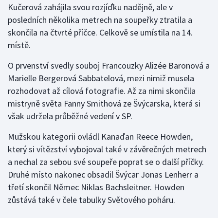
Kučerová zahájila svou rozjíďku nadějně, ale v
posledních několika metrech na soupeřky ztratila a
Gymnastika
skončila na čtvrté příčce. Celkově se umístila na 14.
místě.
Házená
O prvenství svedly souboj Francouzky Alizée Baronová a
Jezdectví
Marielle Bergerová Sabbatelová, mezi nimiž musela
rozhodovat až cílová fotografie. Až za nimi skončila
Judo
mistryně světa Fanny Smithová ze Švýcarska, která si
však udržela průběžné vedení v SP.
Krasobruslení
Mužskou kategorii ovládl Kanaďan Reece Howden,
Lezení
který si vítězství vybojoval také v závěrečných metrech
a nechal za sebou své soupeře poprat se o další příčky.
Lyže a snowboard
Druhé místo nakonec obsadil Švýcar Jonas Lenherr a
Moderní pětiboj
třetí skončil Němec Niklas Bachsleitner. Howden
zůstává také v čele tabulky Světového poháru.
Motorsport