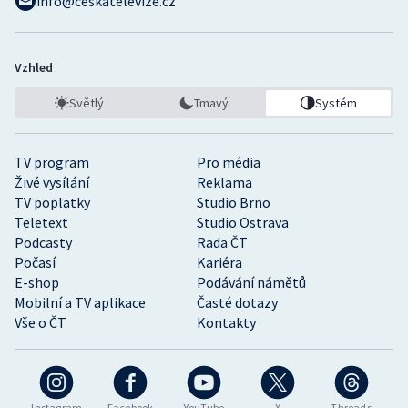
info@ceskatelevize.cz
Vzhled
Světlý
Tmavý
Systém
TV program
Pro média
Živé vysílání
Reklama
TV poplatky
Studio Brno
Teletext
Studio Ostrava
Podcasty
Rada ČT
Počasí
Kariéra
E-shop
Podávání námětů
Mobilní a TV aplikace
Časté dotazy
Vše o ČT
Kontakty
Instagram
Facebook
YouTube
X
Threads