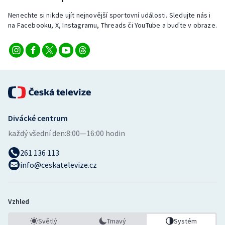
Stolní tenis
Nenechte si nikde ujít nejnovější sportovní události. Sledujte nás i
na Facebooku, X, Instagramu, Threads či YouTube a buďte v obraze.
Triatlon
Veslování
Vodní slalom
Volejbal
Divácké centrum
Ostatní
každý všední den:
8:00—16:00 hodin
261 136 113
info@ceskatelevize.cz
Vzhled
Světlý
Tmavý
Systém