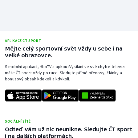
Olympijské hry
Parasport
Plavání
APLIKACE ČT SPORT
Mějte celý sportovní svět vždy u sebe i na
Plážový volejbal
velké obrazovce.
S mobilní aplikací, HbbTV a apkou iVysílání ve své chytré televizi
Ragby
máte ČT sport vždy po ruce. Sledujte přímé přenosy, články a
bonusový obsah kdekoli a kdykoli.
Rychlobruslení
Rychlostní kanoistika
Short track
SOCIÁLNÍ SÍTĚ
Sportovní střelba
Odteď vám už nic neunikne. Sledujte ČT sport
i na dalších platformách.