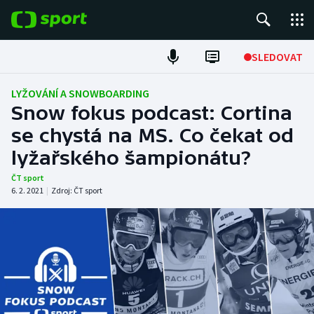
POPULÁRNÍ
SLEDOVAT
Fotbal
LYŽOVÁNÍ A SNOWBOARDING
Snow fokus podcast: Cortina
Hokej
se chystá na MS. Co čekat od
lyžařského šampionátu?
Tenis
ČT sport
Atletika
6. 2. 2021
|
Zdroj:
ČT sport
Cyklistika
DALŠÍ SPORTY
Americký fotbal
NEPŘEHLÉDNĚTE