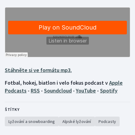
Gymnastika
Házená
Jezdectví
Judo
Stáhněte si ve formátu mp3.
Krasobruslení
Fotbal, hokej, biatlon i velo fokus podcast v
Apple
Lezení
Podcasts
-
RSS
-
Soundcloud
-
YouTube
-
Spotify
Lyže a snowboard
ŠTÍTKY
Moderní pětiboj
Lyžování a snowboarding
Alpské lyžování
Podcasty
Motorsport