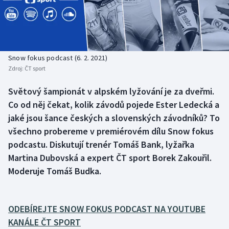
Baseball a softbal
Soutěže
Basketbal
Historické návraty
Biatlon
Aplikace ČT sport
Snow fokus podcast (6. 2. 2021)
Zdroj:
ČT sport
Boby a skeleton
AZ kvíz
Světový šampionát v alpském lyžování je za dveřmi.
Co od něj čekat, kolik závodů pojede Ester Ledecká a
Box
jaké jsou šance českých a slovenských závodníků? To
Curling
všechno probereme v premiérovém dílu Snow fokus
podcastu. Diskutují trenér Tomáš Bank, lyžařka
Dostihy
Martina Dubovská a expert ČT sport Borek Zakouřil.
Moderuje Tomáš Budka.
Florbal
Futsal
ODEBÍREJTE SNOW FOKUS PODCAST NA YOUTUBE
KANÁLE ČT SPORT
Golf