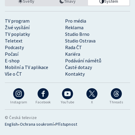
Světlý
Tmavý
Systém
TV program
Pro média
Živé vysílání
Reklama
TV poplatky
Studio Brno
Teletext
Studio Ostrava
Podcasty
Rada ČT
Počasí
Kariéra
E-shop
Podávání námětů
Mobilní a TV aplikace
Časté dotazy
Vše o ČT
Kontakty
Instagram
Facebook
YouTube
X
Threads
© Česká televize
•
•
English
Ochrana soukromí
Přístupnost