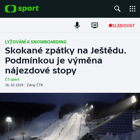
POPULÁRNÍ
SLEDOVAT
Fotbal
LYŽOVÁNÍ A SNOWBOARDING
Skokané zpátky na Ještědu.
Hokej
Podmínkou je výměna
nájezdové stopy
Tenis
ČT sport
Atletika
16. 10. 2019
|
Zdroj:
ČTK
Cyklistika
DALŠÍ SPORTY
Americký fotbal
NEPŘEHLÉDNĚTE