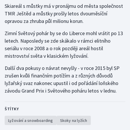
Skiareál s můstky má v pronájmu od města společnost
Olympijské hry
TMR Ještěd a můstky prošly letos dvouměsíční
opravou za zhruba půl milionu korun.
Parasport
Zimní Světový pohár by se do Liberce mohl vrátit po 13
Plavání
letech. Naposledy se zde skákalo v rámci elitního
seriálu v roce 2008 a o rok později areál hostil
Plážový volejbal
mistrovství světa v klasickém lyžování.
Ragby
Další dva pokusy o návrat nevyšly - v roce 2015 byl SP
zrušen kvůli finančním potížím a z různých důvodů
Rychlobruslení
lyžařský svaz nakonec upustil i od pořádání loňského
závodu Grand Prix i Světového poháru letos v lednu.
Rychlostní kanoistika
Short track
ŠTÍTKY
Sportovní střelba
Lyžování a snowboarding
Skoky na lyžích