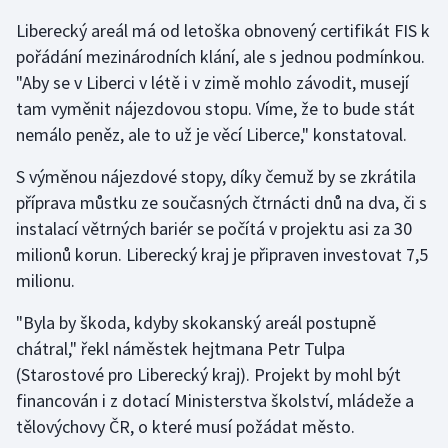
Liberecký areál má od letoška obnovený certifikát FIS k
Gymnastika
pořádání mezinárodních klání, ale s jednou podmínkou.
"Aby se v Liberci v létě i v zimě mohlo závodit, musejí
Házená
tam vyměnit nájezdovou stopu. Víme, že to bude stát
nemálo peněz, ale to už je věcí Liberce," konstatoval.
Jezdectví
S výměnou nájezdové stopy, díky čemuž by se zkrátila
Judo
příprava můstku ze současných čtrnácti dnů na dva, či s
instalací větrných bariér se počítá v projektu asi za 30
Krasobruslení
milionů korun. Liberecký kraj je připraven investovat 7,5
milionu.
Lezení
"Byla by škoda, kdyby skokanský areál postupně
Lyže a snowboard
chátral," řekl náměstek hejtmana Petr Tulpa
(Starostové pro Liberecký kraj). Projekt by mohl být
Moderní pětiboj
financován i z dotací Ministerstva školství, mládeže a
tělovýchovy ČR, o které musí požádat město.
Motorsport