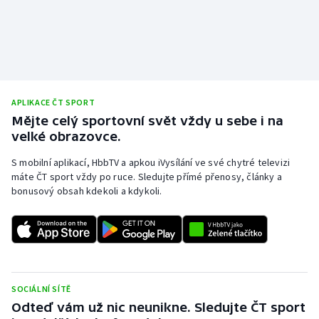
Stolní tenis
Triatlon
Veslování
APLIKACE ČT SPORT
Vodní slalom
Mějte celý sportovní svět vždy u sebe i na
velké obrazovce.
Volejbal
S mobilní aplikací, HbbTV a apkou iVysílání ve své chytré televizi
máte ČT sport vždy po ruce. Sledujte přímé přenosy, články a
Ostatní
bonusový obsah kdekoli a kdykoli.
SOCIÁLNÍ SÍTĚ
Odteď vám už nic neunikne. Sledujte ČT sport