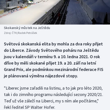
Baseball a softbal
Soutěže
Basketbal
Historické návraty
Biatlon
Aplikace ČT sport
Skokanský můstek na Ještědu
Zdroj:
ČTK/Radek Petrášek
Boby a skeleton
AZ kvíz
Světová skokanská elita by mohla za dva roky přijet
do Liberce. Závody Světového poháru na Ještědu
Box
jsou v kalendáři v termínu 9. a 10. ledna 2021. O rok
Curling
dříve by měli skokané přijet 19. a 20. září na letní
Grand Prix, ale podmínkou mezinárodní federace FIS
Dostihy
je plánovaná výměna nájezdové stopy.
Florbal
"Liberec jsme zařadili na listinu, a to jak pro léto 2020,
tak i do zimního programu následující sezony 2020/21.
Futsal
Teď už vše záleží na Liberci, my s ním ale počítáme,"
řekl ředitel SP Walter Hofer.
Golf