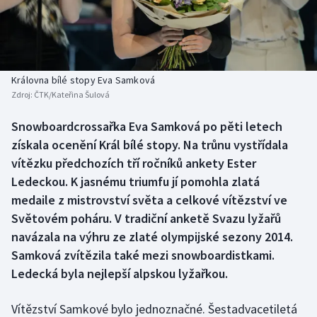
Baseball a softbal
Soutěže
Basketbal
Historické návraty
Biatlon
Aplikace ČT sport
Královna bílé stopy Eva Samková
Zdroj:
ČTK/Kateřina Šulová
Boby a skeleton
AZ kvíz
Snowboardcrossařka Eva Samková po pěti letech
získala ocenění Král bílé stopy. Na trůnu vystřídala
Box
vítězku předchozích tří ročníků ankety Ester
Curling
Ledeckou. K jasnému triumfu jí pomohla zlatá
medaile z mistrovství světa a celkové vítězství ve
Dostihy
Světovém poháru. V tradiční anketě Svazu lyžařů
navázala na výhru ze zlaté olympijské sezony 2014.
Florbal
Samková zvítězila také mezi snowboardistkami.
Ledecká byla nejlepší alpskou lyžařkou.
Futsal
Vítězství Samkové bylo jednoznačné. Šestadvacetiletá
Golf