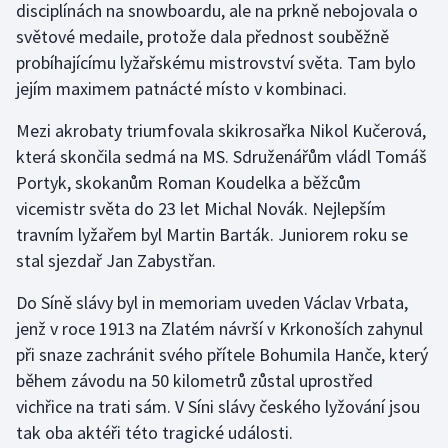
disciplínách na snowboardu, ale na prkně nebojovala o
Stolní tenis
světové medaile, protože dala přednost souběžně
probíhajícímu lyžařskému mistrovství světa. Tam bylo
Triatlon
jejím maximem patnácté místo v kombinaci.
Veslování
Mezi akrobaty triumfovala skikrosařka Nikol Kučerová,
která skončila sedmá na MS. Sdruženářům vládl Tomáš
Vodní slalom
Portyk, skokanům Roman Koudelka a běžcům
Volejbal
vicemistr světa do 23 let Michal Novák. Nejlepším
travním lyžařem byl Martin Barták. Juniorem roku se
Ostatní
stal sjezdař Jan Zabystřan.
Do Síně slávy byl in memoriam uveden Václav Vrbata,
jenž v roce 1913 na Zlatém návrší v Krkonoších zahynul
při snaze zachránit svého přítele Bohumila Hanče, který
během závodu na 50 kilometrů zůstal uprostřed
vichřice na trati sám. V Síni slávy českého lyžování jsou
tak oba aktéři této tragické události.