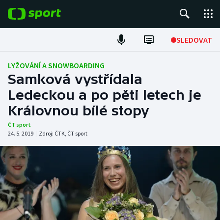
POPULÁRNÍ
SLEDOVAT
Fotbal
LYŽOVÁNÍ A SNOWBOARDING
Samková vystřídala
Hokej
Ledeckou a po pěti letech je
Královnou bílé stopy
Tenis
ČT sport
Atletika
24. 5. 2019
|
Zdroj:
ČTK
,
ČT sport
Cyklistika
DALŠÍ SPORTY
Americký fotbal
NEPŘEHLÉDNĚTE