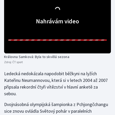
Olympijské hry
Nahrávám video
Parasport
Plavání
Plážový volejbal
Ragby
Královna Samková: Byla to skvělá sezona
Zdroj:
ČT sport
Rychlobruslení
Ledecká nedokázala napodobit běžkyni na lyžích
Kateřinu Neumannovou, která si v letech 2004 až 2007
Rychlostní kanoistika
připsala rekordní čtyři vítězství v hlavní anketě za
sebou.
Short track
Dvojnásobná olympijská šampionka z Pchjongčchangu
Sportovní střelba
sice znovu ovládla Světový pohár v paralelních