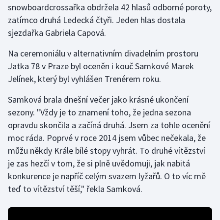
snowboardcrossařka obdržela 42 hlasů odborné poroty,
zatímco druhá Ledecká čtyři. Jeden hlas dostala
Gymnastika
sjezdařka Gabriela Capová.
Házená
Na ceremoniálu v alternativním divadelním prostoru
Jatka 78 v Praze byl oceněn i kouč Samkové Marek
Jezdectví
Jelínek, který byl vyhlášen Trenérem roku.
Judo
Samková brala dnešní večer jako krásné ukončení
sezony. "Vždy je to znamení toho, že jedna sezona
Krasobruslení
opravdu skončila a začíná druhá. Jsem za tohle ocenění
moc ráda. Poprvé v roce 2014 jsem vůbec nečekala, že
Lezení
můžu někdy Krále bílé stopy vyhrát. To druhé vítězství
je zas hezčí v tom, že si plně uvědomuji, jak nabitá
Lyže a snowboard
konkurence je napříč celým svazem lyžařů. O to víc mě
Moderní pětiboj
teď to vítězství těší," řekla Samková.
Motorsport