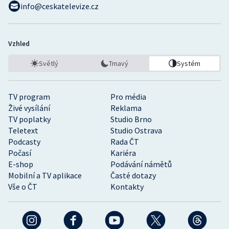
info@ceskatelevize.cz
Vzhled
Světlý
Tmavý
Systém
TV program
Pro média
Živé vysílání
Reklama
TV poplatky
Studio Brno
Teletext
Studio Ostrava
Podcasty
Rada ČT
Počasí
Kariéra
E-shop
Podávání námětů
Mobilní a TV aplikace
Časté dotazy
Vše o ČT
Kontakty