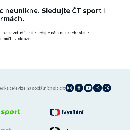
 neunikne. Sledujte ČT sport i
ormách.
 sportovní události. Sledujte nás i na Facebooku, X,
a buďte v obraze.
eská televize na sociálních sítích: