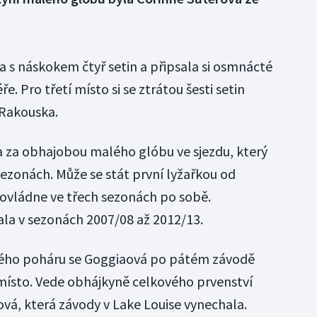
a s náskokem čtyř setin a připsala si osmnácté
iéře. Pro třetí místo si se ztrátou šesti setin
 Rakouska.
 za obhajobou malého glóbu ve sjezdu, který
sezonách. Může se stát první lyžařkou od
 ovládne ve třech sezonách po sobě.
la v sezonách 2007/08 až 2012/13.
ého poháru se Goggiaová po pátém závodě
místo. Vede obhájkyně celkového prvenství
ová, která závody v Lake Louise vynechala.