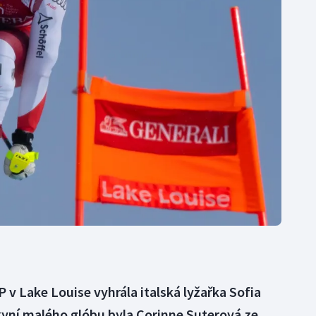
Moderní pětiboj
Triatlon
Motorsport
Veslování
Olympijské hry
Vodní slalom
Parasport
Volejbal
Plavání
Ostatní
Plážový volejbal
 v Lake Louise vyhrála italská lyžařka Sofia
yní malého glóbu byla Corinne Suterová ze