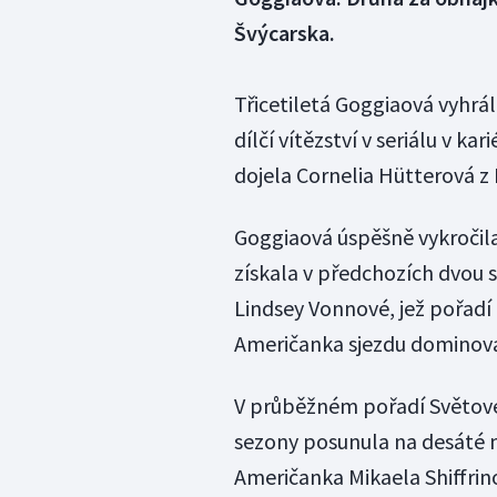
Švýcarska.
Třicetiletá Goggiaová vyhrál
dílčí vítězství v seriálu v kar
dojela Cornelia Hütterová z
Goggiaová úspěšně vykročila
získala v předchozích dvou 
Lindsey Vonnové, jež pořadí
Američanka sjezdu dominova
V průběžném pořadí Světov
sezony posunula na desáté 
Američanka Mikaela Shiffrin