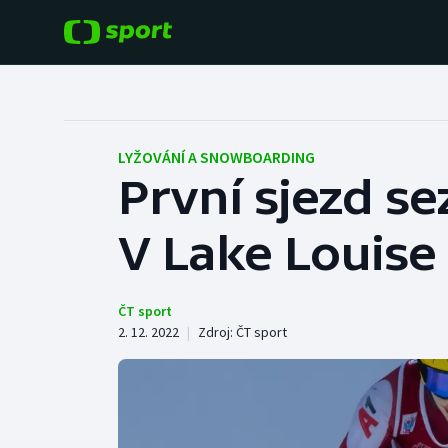
POPULÁRNÍ
DALŠÍ SPORTY
Fotbal
Americký fotbal
LYŽOVÁNÍ A SNOWBOARDING
První sjezd s
Hokej
Baseball a softbal
V Lake Louise
Tenis
Basketbal
Atletika
Biatlon
ČT sport
2. 12. 2022
|
Zdroj:
ČT sport
Cyklistika
Boby a skeleton
Box