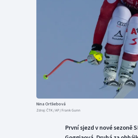
Curling
Dostihy
Florbal
Futsal
Golf
Gymnastika
Nina Ortliebová
Zdroj:
ČTK / AP / Frank Gunn
První sjezd v nové sezoně SP
Goggiaová. Druhá za obhájk