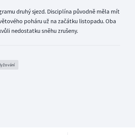
gramu druhý sjezd. Disciplína původně měla mít
větového poháru už na začátku listopadu. Oba
kvůli nedostatku sněhu zrušeny.
lyžování