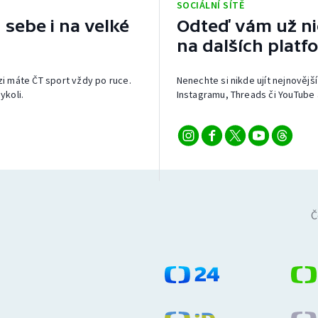
SOCIÁLNÍ SÍTĚ
 sebe i na velké
Odteď vám už nic
na dalších platf
izi máte ČT sport vždy po ruce.
Nenechte si nikde ujít nejnovější
ykoli.
Instagramu, Threads či YouTube 
Č