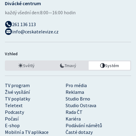
Divácké centrum
každý všední den:
8:00—16:00 hodin
261 136 113
info@ceskatelevize.cz
Vzhled
Světlý
Tmavý
Systém
TV program
Pro média
Živé vysílání
Reklama
TV poplatky
Studio Brno
Teletext
Studio Ostrava
Podcasty
Rada ČT
Počasí
Kariéra
E-shop
Podávání námětů
Mobilní a TV aplikace
Časté dotazy