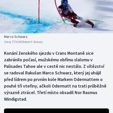
Baseball a softbal
Soutěže
Basketbal
Historické návraty
Biatlon
Aplikace ČT sport
Marco Schwarz
Boby a skeleton
AZ kvíz
Zdroj:
ČTK/AP/Robert F. Bukaty
Box
Konání ženského sjezdu v Crans Montaně sice
zabránilo počasí, mužskému obřímu slalomu v
Curling
Palisades Tahoe ale v cestě nic nestálo. Z vítězství
se radoval Rakušan Marco Schwarz, který jej uhájil
Dostihy
před lídrem po prvním kole Markem Odermattem o
pouhé tři vteřiny, ačkoli Odermatt na trati průběžně
Florbal
výrazně ztrácel. Třetí místo obsadil Nor Rasmus
Windigstad.
Futsal
Golf