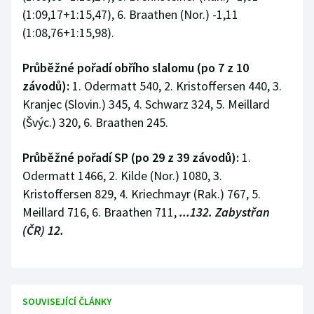
Stolní tenis
(1:09,17+1:15,47), 6. Braathen (Nor.) -1,11
(1:08,76+1:15,98).
Triatlon
Průběžné pořadí obřího slalomu (po 7 z 10
Veslování
závodů):
1. Odermatt 540, 2. Kristoffersen 440, 3.
Kranjec (Slovin.) 345, 4. Schwarz 324, 5. Meillard
Vodní slalom
(Švýc.) 320, 6. Braathen 245.
Volejbal
Průběžné pořadí SP (po 29 z 39 závodů):
1.
Odermatt 1466, 2. Kilde (Nor.) 1080, 3.
Ostatní
Kristoffersen 829, 4. Kriechmayr (Rak.) 767, 5.
Meillard 716, 6. Braathen 711,
...132. Zabystřan
(ČR) 12.
SOUVISEJÍCÍ ČLÁNKY