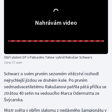
Gymnastika
Nahrávám video
Házená
Jezdectví
Judo
Obří slalom SP v Palisades Tahoe vyhrál Rakušan Schwarz
Krasobruslení
Zdroj:
ČT sport
Lezení
Schwarz o svém prvním sezonním vítězství rozhodl
nejrychlejší jízdou ve druhém kole. Po prvním
Lyže a snowboard
sedmadvacetiletému Rakušanovi patřila pátá příčka se
ztrátou 40 setin na vedoucího Marca Odermatta ze
Moderní pětiboj
Švýcarska.
Motorsport
Mistr světa v obřím slalomu z nedávného šampionátu v