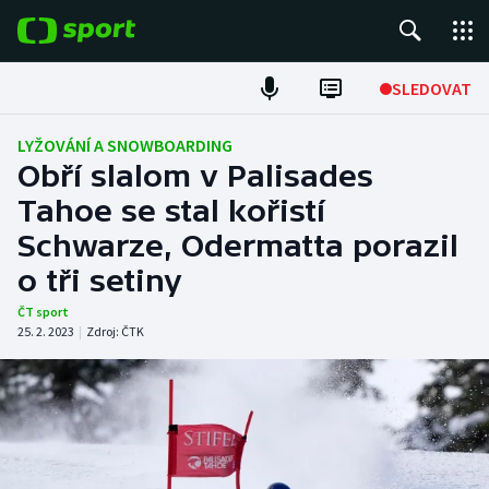
POPULÁRNÍ
SLEDOVAT
Fotbal
LYŽOVÁNÍ A SNOWBOARDING
Obří slalom v Palisades
Hokej
Tahoe se stal kořistí
Schwarze, Odermatta porazil
Tenis
o tři setiny
Atletika
ČT sport
25. 2. 2023
|
Zdroj:
ČTK
Cyklistika
DALŠÍ SPORTY
Americký fotbal
NEPŘEHLÉDNĚTE