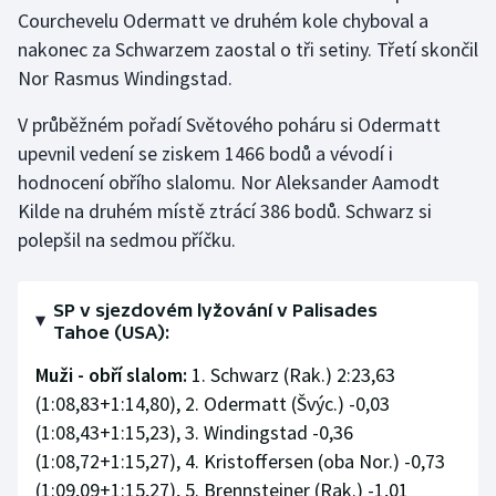
Courchevelu Odermatt ve druhém kole chyboval a
Olympijské hry
nakonec za Schwarzem zaostal o tři setiny. Třetí skončil
Nor Rasmus Windingstad.
Parasport
V průběžném pořadí Světového poháru si Odermatt
Plavání
upevnil vedení se ziskem 1466 bodů a vévodí i
hodnocení obřího slalomu. Nor Aleksander Aamodt
Plážový volejbal
Kilde na druhém místě ztrácí 386 bodů. Schwarz si
polepšil na sedmou příčku.
Ragby
Rychlobruslení
SP v sjezdovém lyžování v Palisades
Tahoe (USA):
Rychlostní kanoistika
Muži - obří slalom:
1. Schwarz (Rak.) 2:23,63
(1:08,83+1:14,80), 2. Odermatt (Švýc.) -0,03
Short track
(1:08,43+1:15,23), 3. Windingstad -0,36
Sportovní střelba
(1:08,72+1:15,27), 4. Kristoffersen (oba Nor.) -0,73
(1:09,09+1:15,27), 5. Brennsteiner (Rak.) -1,01