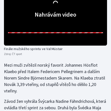
Gymnastika
Nahrávám video
Házená
Jezdectví
Judo
Finále mužského sprintu ve Val Müstair
Zdroj:
ČT sport
Krasobruslení
Mezi muži zvítězil norský favorit Johannes Hösflot
Lezení
Klaebo před Italem Federicem Pellegrinem a dalším
Norem Sindre Björnestadem Skarem. Na Klaeba ztratil
Lyže a snowboard
Novák 3,39 vteřiny, od stupňů vítězů ho dělilo 1,20
vteřiny.
Moderní pětiboj
Závod žen vyhrála Švýcarka Nadine Fähndrichová, která
Motorsport
ovládla třetí sprint za sebou. Druhá byla Švédka Maja