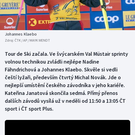
Baseball a softbal
Soutěže
Basketbal
Historické návraty
Biatlon
Aplikace ČT sport
Johannes Klaebo
Zdroj:
ČTK / AP / MAYK WENDT
Boby a skeleton
AZ kvíz
Tour de Ski začala. Ve švýcarském Val Müstair sprinty
volnou technikou zvládli nejlépe Nadine
Box
Fähndrichová a Johannes Klaebo. Skvěle si vedli
Curling
čeští lyžaři, především čtvrtý Michal Novák. Jde o
nejlepší umístění českého závodníka v jeho kariéře.
Dostihy
Kateřina Janatová skončila sedmá. Přímý přenos
dalších závodů vysílá už v neděli od 11:50 a 13:05 ČT
Florbal
sport i ČT sport Plus.
Futsal
Golf