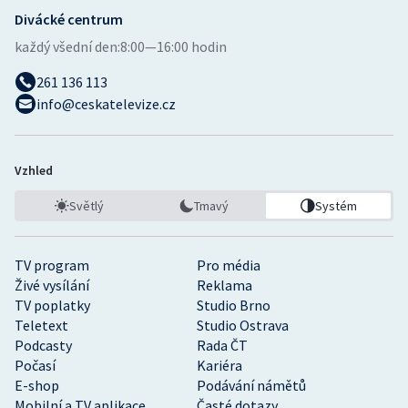
Divácké centrum
každý všední den:
8:00—16:00 hodin
261 136 113
info@ceskatelevize.cz
Vzhled
Světlý
Tmavý
Systém
TV program
Pro média
Živé vysílání
Reklama
TV poplatky
Studio Brno
Teletext
Studio Ostrava
Podcasty
Rada ČT
Počasí
Kariéra
E-shop
Podávání námětů
Mobilní a TV aplikace
Časté dotazy