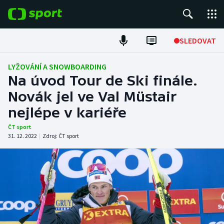
POPULÁRNÍ
SLEDOVAT
Fotbal
LYŽOVÁNÍ A SNOWBOARDING
Na úvod Tour de Ski finále.
Hokej
Novák jel ve Val Müstair
nejlépe v kariéře
Tenis
ČT sport
Atletika
31. 12. 2022
|
Zdroj:
ČT sport
Cyklistika
DALŠÍ SPORTY
Americký fotbal
NEPŘEHLÉDNĚTE