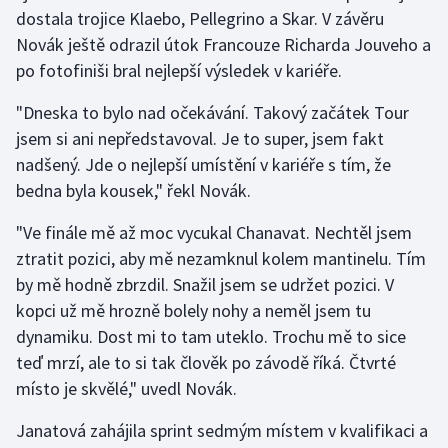
Stolní tenis
dostala trojice Klaebo, Pellegrino a Skar. V závěru
Novák ještě odrazil útok Francouze Richarda Jouveho a
Triatlon
po fotofiniši bral nejlepší výsledek v kariéře.
Veslování
"Dneska to bylo nad očekávání. Takový začátek Tour
jsem si ani nepředstavoval. Je to super, jsem fakt
Vodní slalom
nadšený. Jde o nejlepší umístění v kariéře s tím, že
bedna byla kousek," řekl Novák.
Volejbal
"Ve finále mě až moc vycukal Chanavat. Nechtěl jsem
Ostatní
ztratit pozici, aby mě nezamknul kolem mantinelu. Tím
by mě hodně zbrzdil. Snažil jsem se udržet pozici. V
kopci už mě hrozně bolely nohy a neměl jsem tu
dynamiku. Dost mi to tam uteklo. Trochu mě to sice
teď mrzí, ale to si tak člověk po závodě říká. Čtvrté
místo je skvělé," uvedl Novák.
Janatová zahájila sprint sedmým místem v kvalifikaci a