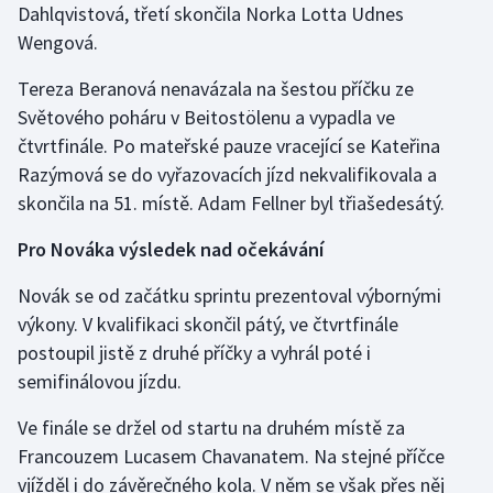
Dahlqvistová, třetí skončila Norka Lotta Udnes
Olympijské hry
Wengová.
Parasport
Tereza Beranová nenavázala na šestou příčku ze
Světového poháru v Beitostölenu a vypadla ve
Plavání
čtvrtfinále. Po mateřské pauze vracející se Kateřina
Razýmová se do vyřazovacích jízd nekvalifikovala a
Plážový volejbal
skončila na 51. místě. Adam Fellner byl třiašedesátý.
Ragby
Pro Nováka výsledek nad očekávání
Novák se od začátku sprintu prezentoval výbornými
Rychlobruslení
výkony. V kvalifikaci skončil pátý, ve čtvrtfinále
Rychlostní kanoistika
postoupil jistě z druhé příčky a vyhrál poté i
semifinálovou jízdu.
Short track
Ve finále se držel od startu na druhém místě za
Francouzem Lucasem Chavanatem. Na stejné příčce
Sportovní střelba
vjížděl i do závěrečného kola. V něm se však přes něj