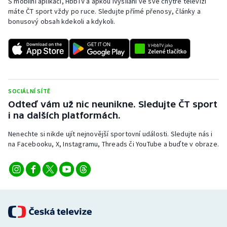
S mobilní aplikací, HbbTV a apkou iVysílání ve své chytré televizi
máte ČT sport vždy po ruce. Sledujte přímé přenosy, články a
bonusový obsah kdekoli a kdykoli.
SOCIÁLNÍ SÍTĚ
Odteď vám už nic neunikne. Sledujte ČT sport
i na dalších platformách.
Nenechte si nikde ujít nejnovější sportovní události. Sledujte nás i
na Facebooku, X, Instagramu, Threads či YouTube a buďte v obraze.