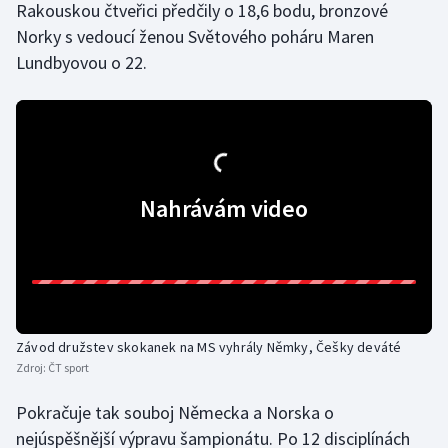
Rakouskou čtveřici předčily o 18,6 bodu, bronzové
Norky s vedoucí ženou Světového poháru Maren
Gymnastika
Lundbyovou o 22.
Házená
Jezdectví
Judo
Nahrávám video
Krasobruslení
Lezení
Lyže a snowboard
Závod družstev skokanek na MS vyhrály Němky, Češky deváté
Zdroj:
ČT sport
Moderní pětiboj
Pokračuje tak souboj Německa a Norska o
Motorsport
nejúspěšnější výpravu šampionátu. Po 12 disciplínách