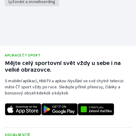
Lyžování a snowboarding
Stolní tenis
Triatlon
Veslování
Vodní slalom
APLIKACE ČT SPORT
Volejbal
Mějte celý sportovní svět vždy u sebe i na
velké obrazovce.
Ostatní
S mobilní aplikací, HbbTV a apkou iVysílání ve své chytré televizi
máte ČT sport vždy po ruce. Sledujte přímé přenosy, články a
bonusový obsah kdekoli a kdykoli.
SOCIÁLNÍ SÍTĚ