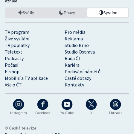
Vzhled
Světlý
Tmavý
Systém
TV program
Pro média
Živé vysílání
Reklama
TV poplatky
Studio Brno
Teletext
Studio Ostrava
Podcasty
Rada ČT
Počasí
Kariéra
E-shop
Podávání námětů
Mobilní a TV aplikace
Časté dotazy
Vše o ČT
Kontakty
Instagram
Facebook
YouTube
X
Threads
© Česká televize