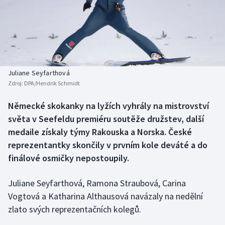
Baseball a softbal
Soutěže
Basketbal
Historické návraty
Biatlon
Aplikace ČT sport
Juliane Seyfarthová
Boby a skeleton
AZ kvíz
Zdroj:
DPA/Hendrik Schmidt
Box
Německé skokanky na lyžích vyhrály na mistrovství
světa v Seefeldu premiéru soutěže družstev, další
Curling
medaile získaly týmy Rakouska a Norska. České
reprezentantky skončily v prvním kole deváté a do
Dostihy
finálové osmičky nepostoupily.
Florbal
Juliane Seyfarthová, Ramona Straubová, Carina
Vogtová a Katharina Althausová navázaly na nedělní
Futsal
zlato svých reprezentačních kolegů.
Golf