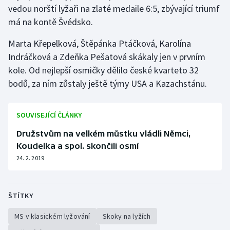
vedou norští lyžaři na zlaté medaile 6:5, zbývající triumf
Olympijské hry
má na kontě Švédsko.
Parasport
Marta Křepelková, Štěpánka Ptáčková, Karolína
Indráčková a Zdeňka Pešatová skákaly jen v prvním
Plavání
kole. Od nejlepší osmičky dělilo české kvarteto 32
bodů, za ním zůstaly ještě týmy USA a Kazachstánu.
Plážový volejbal
Ragby
SOUVISEJÍCÍ ČLÁNKY
Družstvům na velkém můstku vládli Němci,
Rychlobruslení
Koudelka a spol. skončili osmí
24. 2. 2019
Rychlostní kanoistika
Short track
ŠTÍTKY
Sportovní střelba
MS v klasickém lyžování
Skoky na lyžích