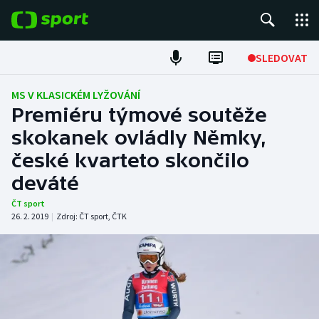
POPULÁRNÍ
SLEDOVAT
Fotbal
MS V KLASICKÉM LYŽOVÁNÍ
Premiéru týmové soutěže
Hokej
skokanek ovládly Němky,
české kvarteto skončilo
Tenis
deváté
Atletika
ČT sport
26. 2. 2019
|
Zdroj:
ČT sport
,
ČTK
Cyklistika
DALŠÍ SPORTY
Americký fotbal
NEPŘEHLÉDNĚTE