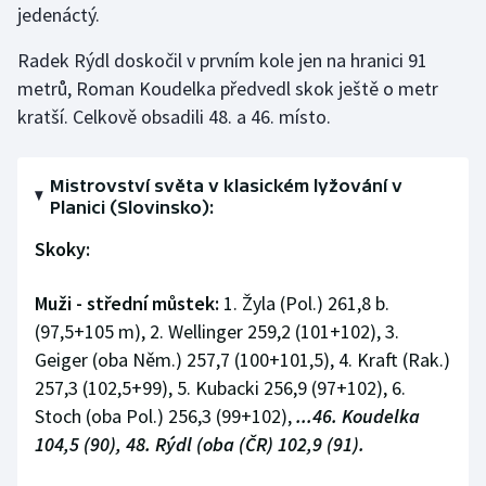
jedenáctý.
Stolní tenis
Radek Rýdl doskočil v prvním kole jen na hranici 91
Triatlon
metrů, Roman Koudelka předvedl skok ještě o metr
kratší. Celkově obsadili 48. a 46. místo.
Veslování
Vodní slalom
Mistrovství světa v klasickém lyžování v
Planici (Slovinsko):
Volejbal
Skoky:
Ostatní
Muži - střední můstek:
1. Žyla (Pol.) 261,8 b.
(97,5+105 m), 2. Wellinger 259,2 (101+102), 3.
Geiger (oba Něm.) 257,7 (100+101,5), 4. Kraft (Rak.)
257,3 (102,5+99), 5. Kubacki 256,9 (97+102), 6.
Stoch (oba Pol.) 256,3 (99+102),
...46. Koudelka
104,5 (90), 48. Rýdl (oba (ČR) 102,9 (91).