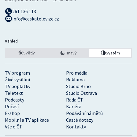
261 136 113
info@ceskatelevize.cz
Vzhled
Světlý
Tmavý
Systém
TV program
Pro média
Živé vysílání
Reklama
TV poplatky
Studio Brno
Teletext
Studio Ostrava
Podcasty
Rada ČT
Počasí
Kariéra
E-shop
Podávání námětů
Mobilní a TV aplikace
Časté dotazy
Vše o ČT
Kontakty