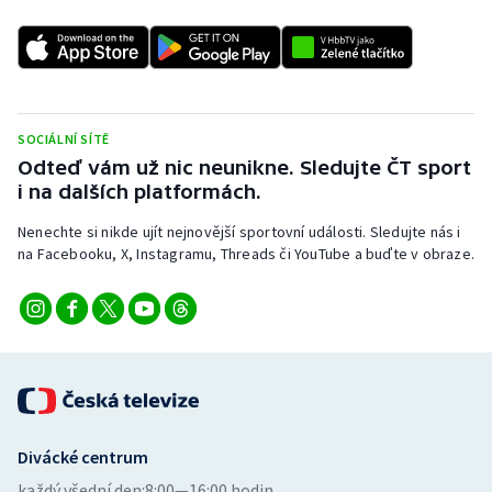
SOCIÁLNÍ SÍTĚ
Odteď vám už nic neunikne. Sledujte ČT sport
i na dalších platformách.
Nenechte si nikde ujít nejnovější sportovní události. Sledujte nás i
na Facebooku, X, Instagramu, Threads či YouTube a buďte v obraze.
Divácké centrum
každý všední den:
8:00—16:00 hodin