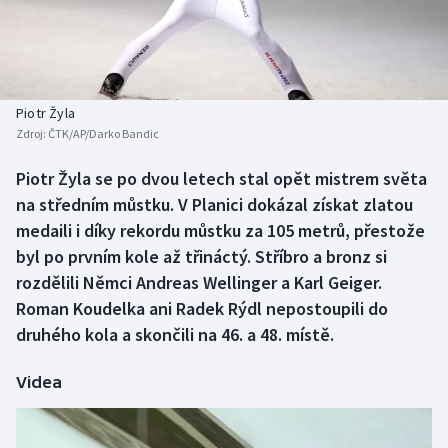
Baseball a softbal
Soutěže
Basketbal
Historické návraty
Biatlon
Aplikace ČT sport
Piotr Žyla
Zdroj:
ČTK/AP/Darko Bandic
Boby a skeleton
AZ kvíz
Piotr Žyla se po dvou letech stal opět mistrem světa
na středním můstku. V Planici dokázal získat zlatou
Box
medaili i díky rekordu můstku za 105 metrů, přestože
Curling
byl po prvním kole až třináctý. Stříbro a bronz si
rozdělili Němci Andreas Wellinger a Karl Geiger.
Dostihy
Roman Koudelka ani Radek Rýdl nepostoupili do
druhého kola a skončili na 46. a 48. místě.
Florbal
Videa
Futsal
Golf