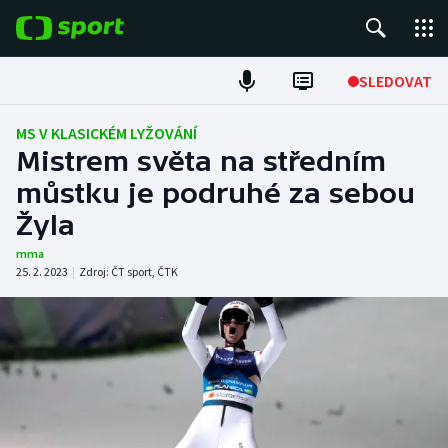
POPULÁRNÍ
SLEDOVAT
Fotbal
MS V KLASICKÉM LYŽOVÁNÍ
Mistrem světa na středním
Hokej
můstku je podruhé za sebou
Žyla
Tenis
mma
Atletika
25. 2. 2023
|
Zdroj:
ČT sport
,
ČTK
Cyklistika
DALŠÍ SPORTY
Americký fotbal
NEPŘEHLÉDNĚTE