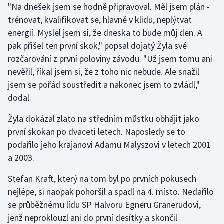
"Na dnešek jsem se hodně připravoval. Měl jsem plán -
Olympijské hry
trénovat, kvalifikovat se, hlavně v klidu, neplýtvat
energií. Myslel jsem si, že dneska to bude můj den. A
Parasport
pak přišel ten první skok," popsal dojatý Žyla své
rozčarování z první poloviny závodu. "Už jsem tomu ani
Plavání
nevěřil, říkal jsem si, že z toho nic nebude. Ale snažil
jsem se pořád soustředit a nakonec jsem to zvládl,"
Plážový volejbal
dodal.
Ragby
Žyla dokázal zlato na středním můstku obhájit jako
první skokan po dvaceti letech. Naposledy se to
Rychlobruslení
podařilo jeho krajanovi Adamu Malyszovi v letech 2001
a 2003.
Rychlostní kanoistika
Stefan Kraft, který na tom byl po prvních pokusech
Short track
nejlépe, si naopak pohoršil a spadl na 4. místo. Nedařilo
se průběžnému lídu SP Halvoru Egneru Granerudovi,
Sportovní střelba
jenž neproklouzl ani do první desítky a skončil