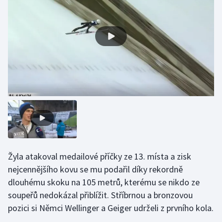
Gymnastika
Házená
Jezdectví
Judo
Krasobruslení
Lezení
Žyla atakoval medailové příčky ze 13. místa a zisk
Lyže a snowboard
nejcennějšího kovu se mu podařil díky rekordně
dlouhému skoku na 105 metrů, kterému se nikdo ze
Moderní pětiboj
soupeřů nedokázal přiblížit. Stříbrnou a bronzovou
pozici si Němci Wellinger a Geiger udrželi z prvního kola.
Motorsport