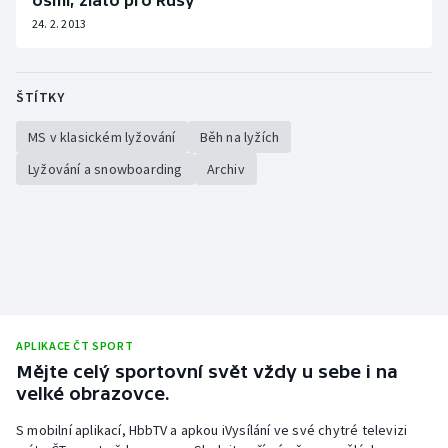
osmí, zlato pro Rusy
24. 2. 2013
ŠTÍTKY
MS v klasickém lyžování
Běh na lyžích
Lyžování a snowboarding
Archiv
APLIKACE ČT SPORT
Mějte celý sportovní svět vždy u sebe i na
velké obrazovce.
S mobilní aplikací, HbbTV a apkou iVysílání ve své chytré televizi