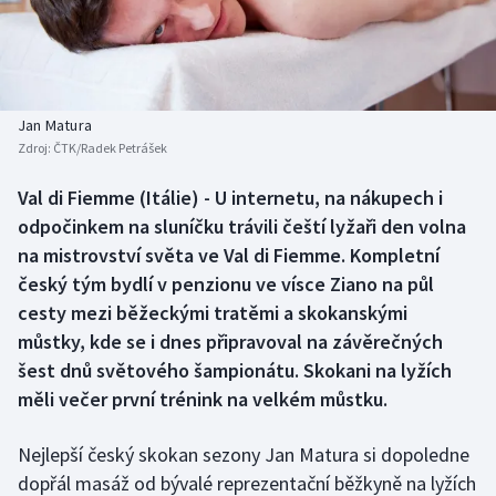
Baseball a softbal
Soutěže
Basketbal
Historické návraty
Biatlon
Aplikace ČT sport
Jan Matura
Zdroj:
ČTK/Radek Petrášek
Boby a skeleton
AZ kvíz
Val di Fiemme (Itálie) - U internetu, na nákupech i
odpočinkem na sluníčku trávili čeští lyžaři den volna
Box
na mistrovství světa ve Val di Fiemme. Kompletní
Curling
český tým bydlí v penzionu ve vísce Ziano na půl
cesty mezi běžeckými tratěmi a skokanskými
Dostihy
můstky, kde se i dnes připravoval na závěrečných
šest dnů světového šampionátu. Skokani na lyžích
Florbal
měli večer první trénink na velkém můstku.
Futsal
Nejlepší český skokan sezony Jan Matura si dopoledne
dopřál masáž od bývalé reprezentační běžkyně na lyžích
Golf