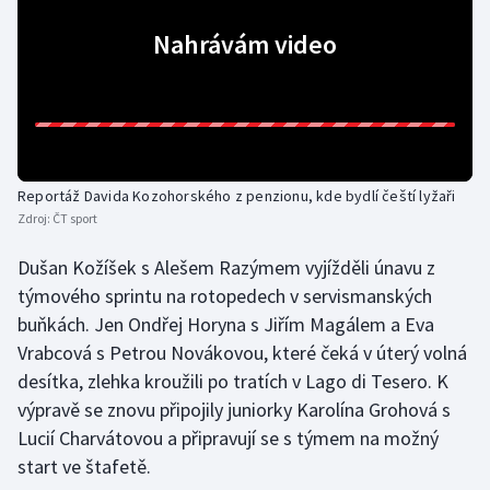
Olympijské hry
Nahrávám video
Parasport
Plavání
Plážový volejbal
Reportáž Davida Kozohorského z penzionu, kde bydlí čeští lyžaři
Zdroj:
ČT sport
Ragby
Dušan Kožíšek s Alešem Razýmem vyjížděli únavu z
týmového sprintu na rotopedech v servismanských
Rychlobruslení
buňkách. Jen Ondřej Horyna s Jiřím Magálem a Eva
Rychlostní kanoistika
Vrabcová s Petrou Novákovou, které čeká v úterý volná
desítka, zlehka kroužili po tratích v Lago di Tesero. K
Short track
výpravě se znovu připojily juniorky Karolína Grohová s
Lucií Charvátovou a připravují se s týmem na možný
Sportovní střelba
start ve štafetě.