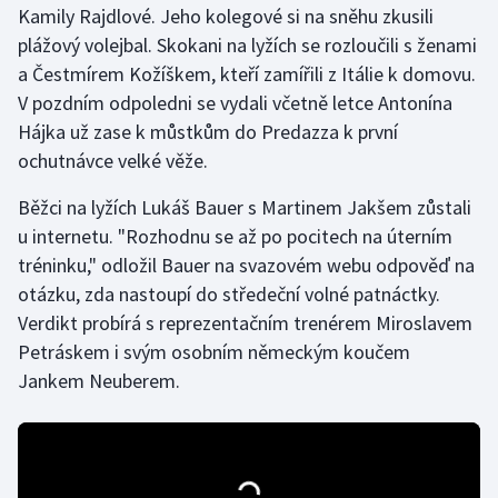
Kamily Rajdlové. Jeho kolegové si na sněhu zkusili
plážový volejbal. Skokani na lyžích se rozloučili s ženami
Gymnastika
a Čestmírem Kožíškem, kteří zamířili z Itálie k domovu.
V pozdním odpoledni se vydali včetně letce Antonína
Házená
Hájka už zase k můstkům do Predazza k první
Jezdectví
ochutnávce velké věže.
Běžci na lyžích Lukáš Bauer s Martinem Jakšem zůstali
Judo
u internetu. "Rozhodnu se až po pocitech na úterním
tréninku," odložil Bauer na svazovém webu odpověď na
Krasobruslení
otázku, zda nastoupí do středeční volné patnáctky.
Lezení
Verdikt probírá s reprezentačním trenérem Miroslavem
Petráskem i svým osobním německým koučem
Lyže a snowboard
Jankem Neuberem.
Moderní pětiboj
Motorsport