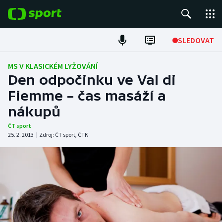
POPULÁRNÍ
SLEDOVAT
Fotbal
MS V KLASICKÉM LYŽOVÁNÍ
Den odpočinku ve Val di
Hokej
Fiemme – čas masáží a
nákupů
Tenis
ČT sport
Atletika
25. 2. 2013
|
Zdroj:
ČT sport
,
ČTK
Cyklistika
DALŠÍ SPORTY
Americký fotbal
NEPŘEHLÉDNĚTE