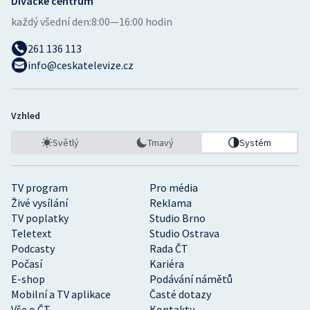
Divácké centrum
každý všední den:
8:00—16:00 hodin
261 136 113
info@ceskatelevize.cz
Vzhled
Světlý
Tmavý
Systém
TV program
Pro média
Živé vysílání
Reklama
TV poplatky
Studio Brno
Teletext
Studio Ostrava
Podcasty
Rada ČT
Počasí
Kariéra
E-shop
Podávání námětů
Mobilní a TV aplikace
Časté dotazy
Vše o ČT
Kontakty