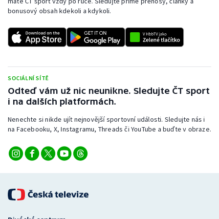
máte ČT sport vždy po ruce. Sledujte přímé přenosy, články a
bonusový obsah kdekoli a kdykoli.
SOCIÁLNÍ SÍTĚ
Odteď vám už nic neunikne. Sledujte ČT sport
i na dalších platformách.
Nenechte si nikde ujít nejnovější sportovní události. Sledujte nás i
na Facebooku, X, Instagramu, Threads či YouTube a buďte v obraze.