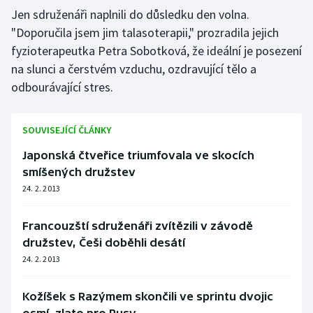
Stolní tenis
Jen sdruženáři naplnili do důsledku den volna.
"Doporučila jsem jim talasoterapii," prozradila jejich
Triatlon
fyzioterapeutka Petra Sobotková, že ideální je posezení
na slunci a čerstvém vzduchu, ozdravující tělo a
Veslování
odbourávající stres.
Vodní slalom
SOUVISEJÍCÍ ČLÁNKY
Volejbal
Japonská čtveřice triumfovala ve skocích
smíšených družstev
Ostatní
24. 2. 2013
Francouzští sdruženáři zvítězili v závodě
družstev, Češi doběhli desátí
24. 2. 2013
Kožíšek s Razýmem skončili ve sprintu dvojic