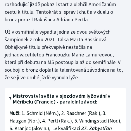
rozhodující jízdě pokazil start a ulehčil Američanům
Stolní tenis
cestu k titulu. Tentokrát si spravil chuť a v duelu o
Triatlon
bronz porazil Rakušana Adriana Pertla.
Už v osmifinále vypadla jedna ze dvou světových
Veslování
šampionek z roku 2021 Italka Marta Bassinová.
Vodní slalom
Obhájkyně titulu překvapivě nestačila na
jednadvacetiletou Francouzku Marie Lamureovou,
Volejbal
která při debutu na MS postoupila až do semifinále. V
souboji o bronz doplatila talentovaná závodnice na to,
Ostatní
že se jí ve druhé jízdě vypnula lyže.
Mistrovství světa v sjezdovém lyžování v
Méribelu (Francie) - paralelní závod:
Muži:
1. Schmid (Něm.), 2. Raschner (Rak.), 3.
Haugan (Nor.), 4. Pertl (Rak.), 5. Windingstad (Nor.),
6. Kranjec (Slovin.), ...v kvalifikaci
37. Zabystřan