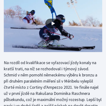
Gymnastika
Házená
Jezdectví
Judo
Krasobruslení
Na rozdíl od kvalifikace se vyřazovací jízdy konaly na
Lezení
kratší trati, na níž se rozhodoval i týmový závod.
Schmid v něm pomohl německému výběru k bronzu a
Lyže a snowboard
při druhém paralelním měření sil v Méribelu vylepšil
čtvrté místo z Cortiny d'Ampezzo 2021. Ve finále najel
Moderní pětiboj
už v první jízdě na Rakušana Dominika Raschnera
půlsekundu, což je maximální možný rozestup. Lepší byl
Motorsport
navíc i ve druhé jízdě a zvýšil náskok na devět desetin.