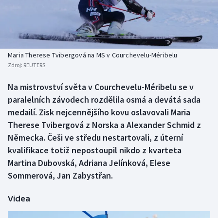
Baseball a softbal
Soutěže
Basketbal
Historické návraty
Biatlon
Aplikace ČT sport
Maria Therese Tvibergová na MS v Courchevelu-Méribelu
Zdroj:
REUTERS
Boby a skeleton
AZ kvíz
Na mistrovství světa v Courchevelu-Méribelu se v
paralelních závodech rozdělila osmá a devátá sada
Box
medailí. Zisk nejcennějšího kovu oslavovali Maria
Curling
Therese Tvibergová z Norska a Alexander Schmid z
Německa. Češi ve středu nestartovali, z úterní
Dostihy
kvalifikace totiž nepostoupil nikdo z kvarteta
Martina Dubovská, Adriana Jelínková, Elese
Florbal
Sommerová, Jan Zabystřan.
Futsal
Videa
Golf