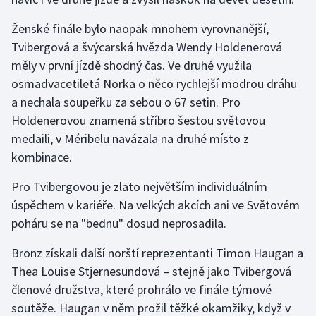
Olympijské hry
Ženské finále bylo naopak mnohem vyrovnanější,
Tvibergová a švýcarská hvězda Wendy Holdenerová
Parasport
měly v první jízdě shodný čas. Ve druhé využila
osmadvacetiletá Norka o něco rychlejší modrou dráhu
Plavání
a nechala soupeřku za sebou o 67 setin. Pro
Holdenerovou znamená stříbro šestou světovou
Plážový volejbal
medaili, v Méribelu navázala na druhé místo z
kombinace.
Ragby
Pro Tvibergovou je zlato největším individuálním
Rychlobruslení
úspěchem v kariéře. Na velkých akcích ani ve Světovém
poháru se na "bednu" dosud neprosadila.
Rychlostní kanoistika
Bronz získali další norští reprezentanti Timon Haugan a
Short track
Thea Louise Stjernesundová – stejně jako Tvibergová
členové družstva, které prohrálo ve finále týmové
Sportovní střelba
soutěže. Haugan v něm prožil těžké okamžiky, když v