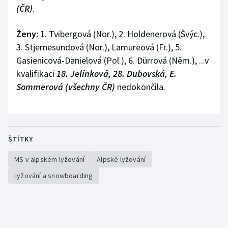
(ČR)
.
Ženy:
1. Tvibergová (Nor.), 2. Holdenerová (Švýc.),
3. Stjernesundová (Nor.), Lamureová (Fr.), 5.
Gasienicová-Danielová (Pol.), 6. Dürrová (Něm.), ...v
kvalifikaci
18. Jelínková, 28. Dubovská, E.
Sommerová (všechny ČR)
nedokončila.
ŠTÍTKY
MS v alpském lyžování
Alpské lyžování
Lyžování a snowboarding