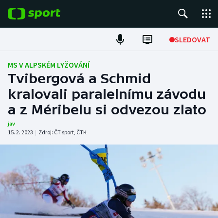
POPULÁRNÍ
SLEDOVAT
Fotbal
MS V ALPSKÉM LYŽOVÁNÍ
Tvibergová a Schmid
Hokej
kralovali paralelnímu závodu
a z Méribelu si odvezou zlato
Tenis
jav
Atletika
15. 2. 2023
|
Zdroj:
ČT sport
,
ČTK
Cyklistika
DALŠÍ SPORTY
Americký fotbal
NEPŘEHLÉDNĚTE