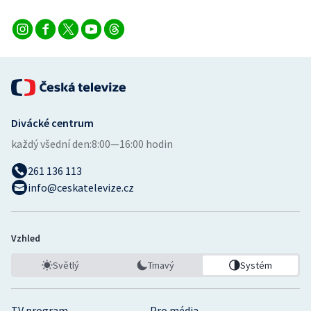
Divácké centrum
každý všední den:
8:00—16:00 hodin
261 136 113
info@ceskatelevize.cz
Vzhled
Světlý
Tmavý
Systém
TV program
Pro média